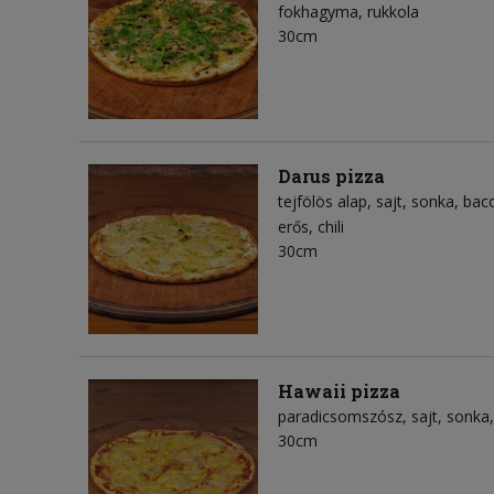
fokhagyma
rukkola
30cm
Darus pizza
tejfölös alap
sajt
sonka
bac
erős
chili
30cm
Hawaii pizza
paradicsomszósz
sajt
sonka
30cm