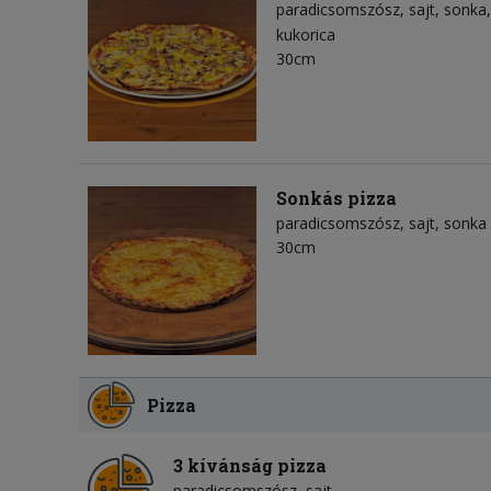
paradicsomszósz
sajt
sonka
kukorica
30cm
Sonkás pizza
paradicsomszósz
sajt
sonka
30cm
Pizza
3 kívánság pizza
paradicsomszósz
sajt