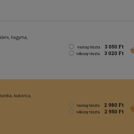
alámi
hagyma
3 050 Ft
vastag tészta
3 020 Ft
vékony tészta
sonka
kukorica
2 980 Ft
vastag tészta
2 950 Ft
vékony tészta