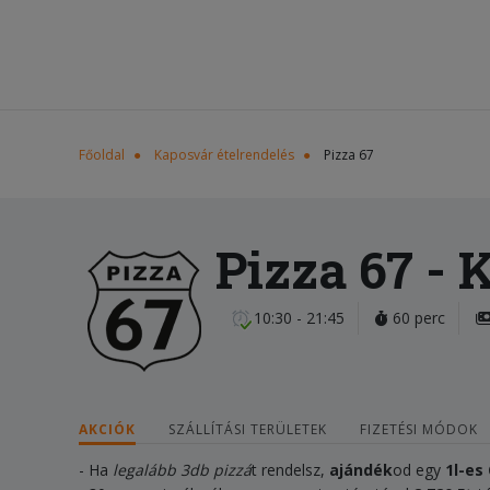
Főoldal
Kaposvár ételrendelés
Pizza 67
Pizza 67
- 
10:30 - 21:45
60 perc
AKCIÓK
SZÁLLÍTÁSI TERÜLETEK
FIZETÉSI MÓDOK
- Ha
legalább 3db pizzá
t rendelsz,
ajándék
od egy
1
l-es