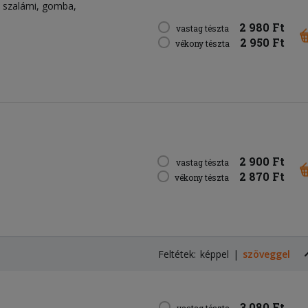
szalámi
gomba
2 980 Ft
vastag tészta
2 950 Ft
vékony tészta
2 900 Ft
vastag tészta
2 870 Ft
vékony tészta
Feltétek:
képpel
szöveggel
3 080 Ft
vastag tészta