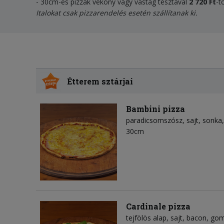
- 30cm-es pizzák vékony vagy vastag tésztával
2 720 Ft
-t
Italokat csak pizzarendelés esetén szállítanak ki.
Étterem sztárjai
Bambini pizza
paradicsomszósz
sajt
sonka
30cm
Cardinale pizza
tejfölös alap
sajt
bacon
go