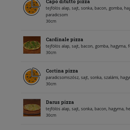
Capo ditutto pizza
tejfölös alap
sajt
sonka
bacon
gomba
ha
paradicsom
30cm
Cardinale pizza
tejfölös alap
sajt
bacon
gomba
hagyma
30cm
Cortina pizza
paradicsomszósz
sajt
sonka
szalámi
hag
30cm
Darus pizza
tejfölös alap
sajt
sonka
bacon
hagyma
h
30cm