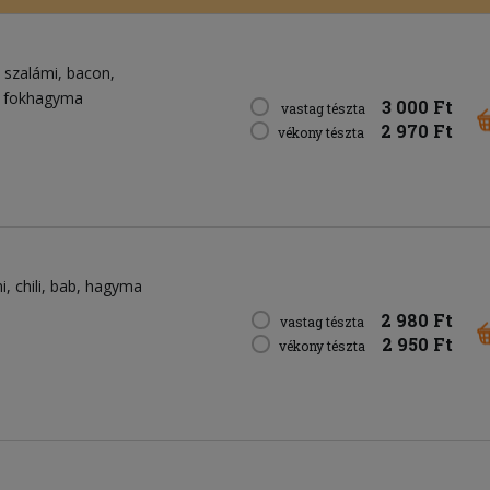
szalámi
bacon
fokhagyma
3 000 Ft
vastag tészta
2 970 Ft
vékony tészta
i
chili
bab
hagyma
2 980 Ft
vastag tészta
2 950 Ft
vékony tészta