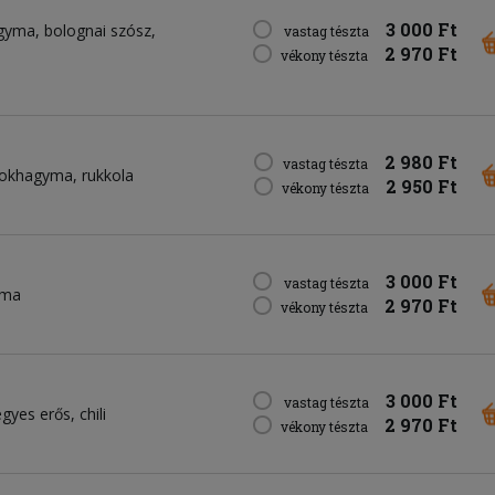
3 000 Ft
gyma
bolognai szósz
vastag tészta
2 970 Ft
vékony tészta
2 980 Ft
vastag tészta
fokhagyma
rukkola
2 950 Ft
vékony tészta
3 000 Ft
vastag tészta
yma
2 970 Ft
vékony tészta
3 000 Ft
vastag tészta
egyes erős
chili
2 970 Ft
vékony tészta