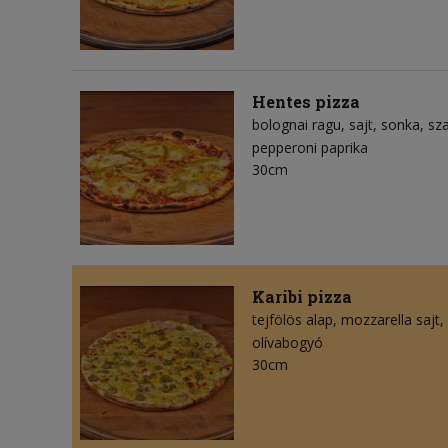
Hentes pizza
bolognai ragu
sajt
sonka
sz
pepperoni paprika
30cm
Karibi pizza
tejfölös alap
mozzarella sajt
olívabogyó
30cm