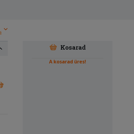
a
Kosarad
A kosarad üres!