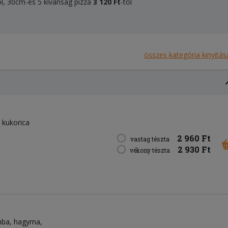
ól, 30cm-es 5 kívánság pizza
3 120 Ft
-tól
összes kategória kinyitás
kukorica
2 960 Ft
vastag tészta
2 930 Ft
vékony tészta
mba
hagyma