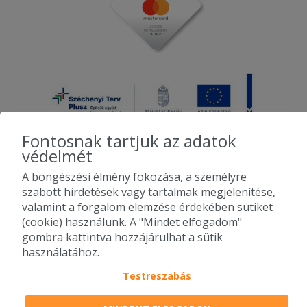
Fontosnak tartjuk az adatok
védelmét
A böngészési élmény fokozása, a személyre
2010-2026 Copyright - Falatozz.hu - Diston-line Kft.
szabott hirdetések vagy tartalmak megjelenítése,
valamint a forgalom elemzése érdekében sütiket
Pizza, gyros, hamburger, menük kedvező áron, egy helyen az összes
(cookie) használunk. A "Mindet elfogadom"
étterem ajánlata.
gombra kattintva hozzájárulhat a sütik
használatához.
Testreszabás