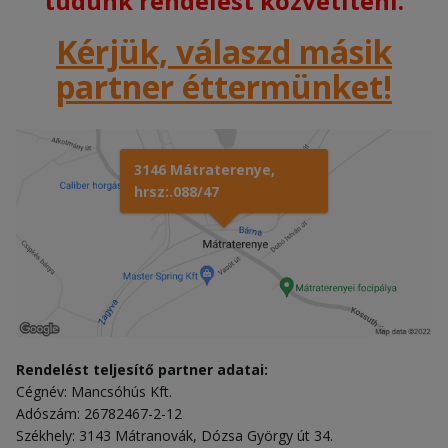
tudunk rendelést közvetíteni.
Kérjük, válaszd másik
partner éttermünket!
3146 Mátraterenye,
hrsz:.088/47
Rendelést teljesítő partner adatai:
Cégnév: Mancsóhús Kft.
Adószám: 26782467-2-12
Székhely: 3143 Mátranovák, Dózsa György út 34.