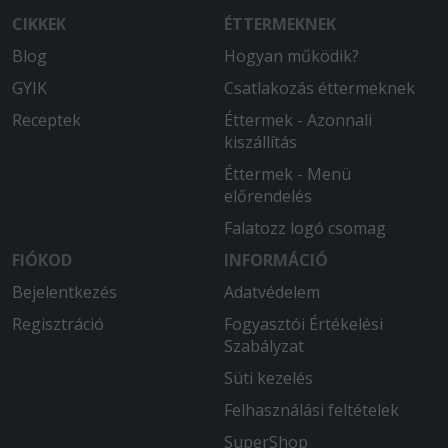
CIKKEK
ÉTTERMEKNEK
Blog
Hogyan működik?
GYIK
Csatlakozás éttermeknek
Receptek
Éttermek - Azonnali
kiszállítás
Éttermek - Menü
előrendelés
Falatozz logó csomag
FIÓKOD
INFORMÁCIÓ
Bejelentkezés
Adatvédelem
Regisztráció
Fogyasztói Értékelési
Szabályzat
Süti kezelés
Felhasználási feltételek
SuperShop