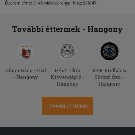
Étterem címe: 3146 Mátraterenye, hrsz:.088/47
További éttermek - Hangony
Döner King - Ózd
Fehér Ökör
KÉK Ételbár &
- Hangony
Kisvendéglő -
Söröző Ózd -
Hangony
Hangony
TOVÁBBI ÉTTERMEK