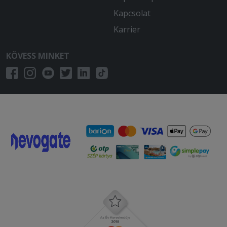
Kapcsolat
Karrier
KÖVESS MINKET