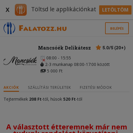
Töltsd le applikációnkat
X
LETÖLTÖM
BELÉPÉS
Mancsóék Delikátesz
5.0/5 (20+)
08:00 - 15:55
2-3 munkanap 08:00-17:00 között
5 000 Ft
AKCIÓK
SZÁLLÍTÁSI TERÜLETEK
FIZETÉSI MÓDOK
Tejtermékek
208 Ft
-tól, húsok
520 Ft
-tól
A választott étteremnek már nem