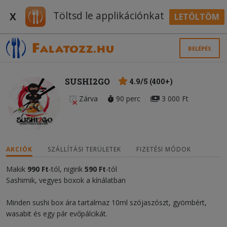
Töltsd le applikációnkat
X
LETÖLTÖM
BELÉPÉS
SUSHI2GO
4.9/5 (400+)
Zárva
90 perc
3 000 Ft
AKCIÓK
SZÁLLÍTÁSI TERÜLETEK
FIZETÉSI MÓDOK
Makik
990 Ft
-tól, nigirik
59
0
Ft
-tól
Sashimik, vegyes boxok a kínálatban
Minden sushi box ára tartalmaz 10ml szójaszószt, gyömbért,
wasabit és egy pár evőpálcikát.