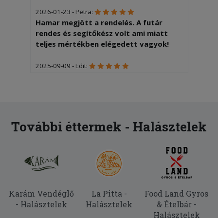
2026-01-23 - Petra:
Hamar megjött a rendelés. A futár
rendes és segítőkész volt ami miatt
teljes mértékben elégedett vagyok!
2025-09-09 - Edit:
Minőségi tálalás Gyors kiszállítás és
udvarias futár Köszönjük a munkátokat
További éttermek - Halásztelek
Karám Vendéglő
La Pitta -
Food Land Gyros
- Halásztelek
Halásztelek
& Ételbár -
Halásztelek