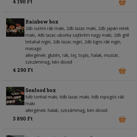
4 190 Ft
Rainbow box
2db surimi rák maki, 2db lazac maki, 2db japán retek
maki, 4db lazac-uborka sajtkrém nagy maki, 2db grill
tintahal nigiri, 2db lazac nigiri, 2db tigris rák nigiri,
masago
allergének: glutén, rák, tej, tojás, halak, mustár,
szezámmag, kén-dioxid
4 290 Ft
Seafood box
6db tonhal maki, 6db lazac maki, 6db ropogós rák
maki
allergének: halak, szezámmag, kén-dioxid
3 890 Ft