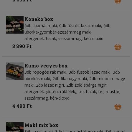
Koneko box
6db libamáj maki, 6db füstölt lazac maki, 6db
uborka-gyömbér-szezámmag maki
allergének: halak, szezámmag, kén-dioxid
3 890 Ft
Kumo vegyes box
3db ropogós rák maki, 3db füstölt lazac maki, 3db
uborkás maki, 2db fila nagy maki, 2db midoriiro nagy
maki, 2db lazac nigiri, 2db zöld spárga nigiri
allergének: glutén, rákfélék,, tej, halak, tej, mustár,
szezámmag, kén-dioxid
4 490 Ft
Maki mix box
3db lazac maki, 3db lazac pástétom maki, 3db surimi