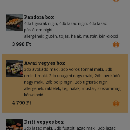
Pandora box
4db tigrisrák nigiri, 4db lazac nigiri, 4db lazac
pástétom nigiri
allergének: glutén, tojás, halak, mustár, kén-dioxid
3 990 Ft
Awai vegyes box
3db avokádó maki, 3db vörös tonhal maki, 3db
omlett maki, 2db unagimi nagy maki, 2db lavokádó
nagy maki, 2db polip nigiri, 2db tigrisrák nigiri
allergének: rákfélék, tej, halak, mustár, szezámmag,
kén-dioxid
4 790 Ft
Drift vegyes box
3db lazac maki, 3db füstölt lazac maki, 3db lazac