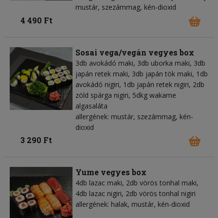
mustár, szezámmag, kén-dioxid
4 490 Ft
Sosai vega/vegán vegyes box
3db avokádó maki, 3db uborka maki, 3db
japán retek maki, 3db japán tök maki, 1db
avokádó nigiri, 1db japán retek nigiri, 2db
zöld spárga nigiri, 5dkg wakame
algasaláta
allergének: mustár, szezámmag, kén-
dioxid
3 290 Ft
Yume vegyes box
4db lazac maki, 2db vörös tonhal maki,
4db lazac nigiri, 2db vörös tonhal nigiri
allergének: halak, mustár, kén-dioxid