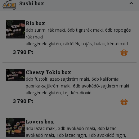
Sushi box
Rio box
6db surimi rák maki, 6db tigrisrák maki, 6db ropogós
rák maki
allergének: glutén, rákfélék, tojás, halak, kén-dioxid
3 790 Ft
Cheesy Tokio box
6db füstölt lazac-sajtkrém maki, 6db kaliforniai
paprika-sajtkrém maki, 6db avokádó-sajtkrém maki
allergének: glutén, tej, kén-dioxid
3 790 Ft
Lovers box
3db lazac maki, 3db avokádó maki, 3db lazac-
avokádó maki, 1db lazac nigiri, 1db avokádó nigiri,