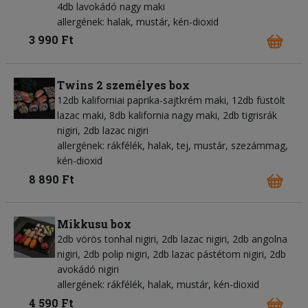
4db lavokádó nagy maki
allergének: halak, mustár, kén-dioxid
3 990 Ft
Twins 2 személyes box
12db kaliforniai paprika-sajtkrém maki, 12db füstölt
lazac maki, 8db kalifornia nagy maki, 2db tigrisrák
nigiri, 2db lazac nigiri
allergének: rákfélék, halak, tej, mustár, szezámmag,
kén-dioxid
8 890 Ft
Mikkusu box
2db vörös tonhal nigiri, 2db lazac nigiri, 2db angolna
nigiri, 2db polip nigiri, 2db lazac pástétom nigiri, 2db
avokádó nigiri
allergének: rákfélék, halak, mustár, kén-dioxid
4 590 Ft