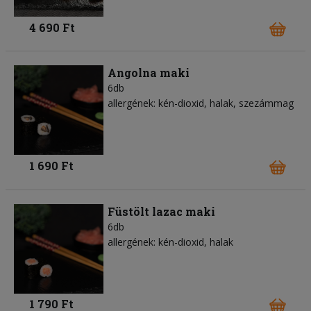
4 690 Ft
Angolna maki
6db
allergének: kén-dioxid, halak, szezámmag
1 690 Ft
Füstölt lazac maki
6db
allergének: kén-dioxid, halak
1 790 Ft