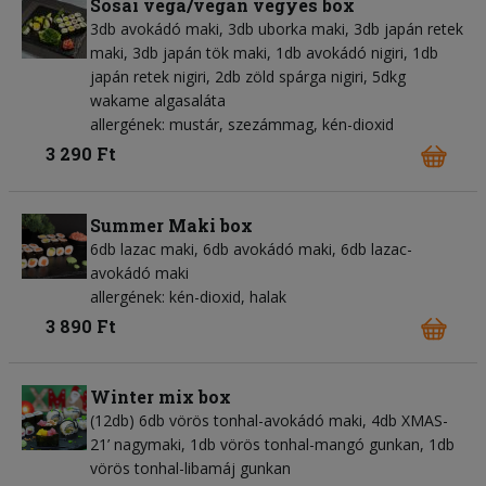
Sosai vega/vegán vegyes box
3db avokádó maki, 3db uborka maki, 3db japán retek
maki, 3db japán tök maki, 1db avokádó nigiri, 1db
japán retek nigiri, 2db zöld spárga nigiri, 5dkg
wakame algasaláta
allergének: mustár, szezámmag, kén-dioxid
3 290 Ft
Summer Maki box
6db lazac maki, 6db avokádó maki, 6db lazac-
avokádó maki
allergének: kén-dioxid, halak
3 890 Ft
Winter mix box
(12db) 6db vörös tonhal-avokádó maki, 4db XMAS-
21’ nagymaki, 1db vörös tonhal-mangó gunkan, 1db
vörös tonhal-libamáj gunkan