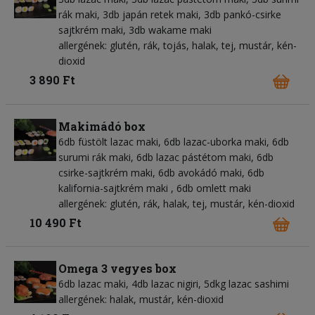
rák maki, 3db japán retek maki, 3db pankó-csirke
sajtkrém maki, 3db wakame maki
allergének: glutén, rák, tojás, halak, tej, mustár, kén-
dioxid
3 890 Ft
Makimádó box
6db füstölt lazac maki, 6db lazac-uborka maki, 6db
surumi rák maki, 6db lazac pástétom maki, 6db
csirke-sajtkrém maki, 6db avokádó maki, 6db
kalifornia-sajtkrém maki , 6db omlett maki
allergének: glutén, rák, halak, tej, mustár, kén-dioxid
10 490 Ft
Omega 3 vegyes box
6db lazac maki, 4db lazac nigiri, 5dkg lazac sashimi
allergének: halak, mustár, kén-dioxid