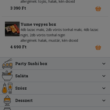
allergének: tojás, halak, kén-dioxid
3 390 Ft
Yume vegyes box
4db lazac maki, 2db vörös tonhal maki, 4db lazac
nigiri, 2db vörös tonhal nigiri
allergének: halak, mustár, kén-dioxid
4 690 Ft
Party Sushi box
Saláta
Szósz
Desszert