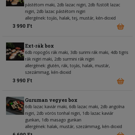
pástétom maki, 2db lazac nigiri, 2db füstölt lazac
nigiri, 2db lazac pástétom nigiri
allergének: tojás, halak, tej, mustár, kén-dioxid
3 990 Ft
Ext-rák box
6db ropogós rák maki, 3db surimi rák maki, 4db tigris
rák nigiri maki, 2db surmini rák nigiri
allergének: glutén, rák, tojás, halak, mustár,
szezámmag, kén-dioxid
3 990 Ft
Guruman vegyes box
6db lazac kaviár maki, 6db lazac maki, 2db angolna
nigiri, 2db vörös tonhal nigiri, 1db lazac kaviár
gunkan, 1db masago gunkan
allergének: halak, mustár, szezámmag, kén-dioxid
6 690 Ft