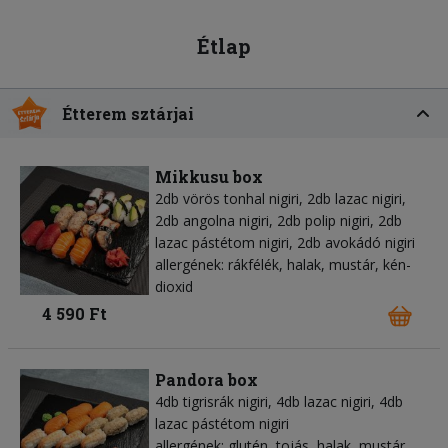
Étlap
Étterem sztárjai
Mikkusu box
2db vörös tonhal nigiri, 2db lazac nigiri,
2db angolna nigiri, 2db polip nigiri, 2db
lazac pástétom nigiri, 2db avokádó nigiri
allergének: rákfélék, halak, mustár, kén-
dioxid
4 590 Ft
Pandora box
4db tigrisrák nigiri, 4db lazac nigiri, 4db
lazac pástétom nigiri
allergének: glutén, tojás, halak, mustár,