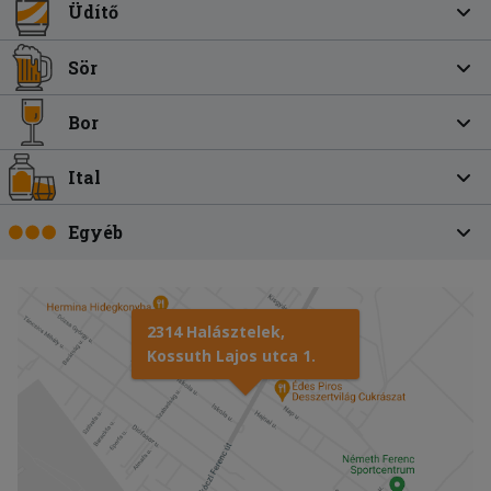
Üdítő
Sör
Bor
Ital
Egyéb
2314 Halásztelek,
Kossuth Lajos utca 1.