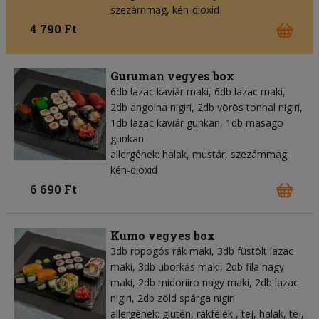
szezámmag, kén-dioxid
4 790 Ft
Guruman vegyes box
6db lazac kaviár maki, 6db lazac maki,
2db angolna nigiri, 2db vörös tonhal nigiri,
1db lazac kaviár gunkan, 1db masago
gunkan
allergének: halak, mustár, szezámmag,
kén-dioxid
6 690 Ft
Kumo vegyes box
3db ropogós rák maki, 3db füstölt lazac
maki, 3db uborkás maki, 2db fila nagy
maki, 2db midoriiro nagy maki, 2db lazac
nigiri, 2db zöld spárga nigiri
allergének: glutén, rákfélék,, tej, halak, tej,