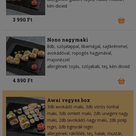
kén-dioxid
3 990 Ft
Nono nagymaki
8db, szójalappal, libamájjal, sajtkrémmel,
avokádóval, ropogós hagymával,
majonézzel
allergének: tojás, szójabab, tej, kén-dioxid
4 890 Ft
Awai vegyes box
3db avokádó maki, 3db vörös tonhal
maki, 3db omlett maki, 2db unagimi nagy
maki, 2db lavokádó nagy maki, 2db polip
nigiri, 2db tigrisrák nigiri
allergének: rákfélék, tej, halak, mustár,