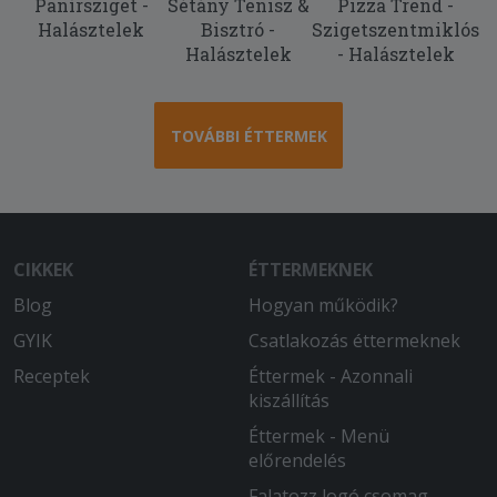
Panírsziget -
Sétány Tenisz &
Pizza Trend -
Halásztelek
Bisztró -
Szigetszentmiklós
Halásztelek
- Halásztelek
TOVÁBBI ÉTTERMEK
CIKKEK
ÉTTERMEKNEK
Blog
Hogyan működik?
GYIK
Csatlakozás éttermeknek
Receptek
Éttermek - Azonnali
kiszállítás
Éttermek - Menü
előrendelés
Falatozz logó csomag