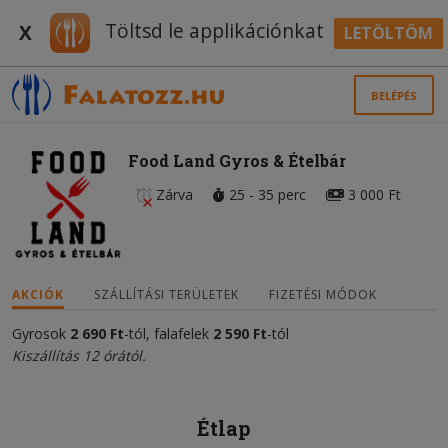
Töltsd le applikációnkat
X
LETÖLTÖM
BELÉPÉS
Food Land Gyros & Ételbár
Zárva
25 - 35 perc
3 000 Ft
AKCIÓK
SZÁLLÍTÁSI TERÜLETEK
FIZETÉSI MÓDOK
Gyrosok
2 690 F
t
-tól, falafelek
2 590 Ft
-tól
Kiszállítás 12 órától.
Étlap