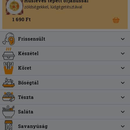
Húsleves tépett orjahússal
zöldségekkel, lúdgégetésztával
1 690 Ft
Frissensült
Készétel
Köret
Bőségtál
Tészta
Saláta
Savanyúság