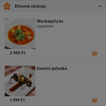
Étterem sztárjai
Marhagulyás
csipetkével
2 990 Ft
Somlói galuska
1 390 Ft