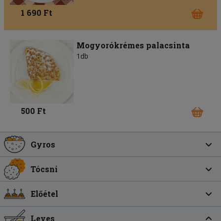
1 690 Ft
Mogyorókrémes palacsinta
1db
500 Ft
Gyros
Tócsni
Előétel
Leves