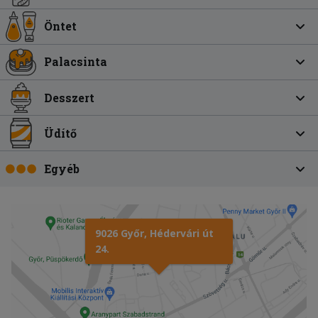
Öntet
Palacsinta
Desszert
Üdítő
Egyéb
9026 Győr, Hédervári út
24.