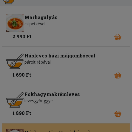
Marhagulyás
csipetkével
2 990 Ft
Húsleves házi májgombóccal
párolt répával
1 690 Ft
Fokhagymakrémleves
levesgyönggyel
1 890 Ft