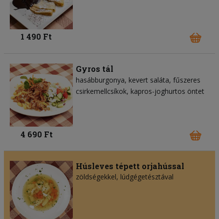
1 490 Ft
Gyros tál
hasábburgonya
kevert saláta
fűszeres
csirkemellcsíkok
kapros-joghurtos öntet
4 690 Ft
Húsleves tépett orjahússal
zöldségekkel, lúdgégetésztával