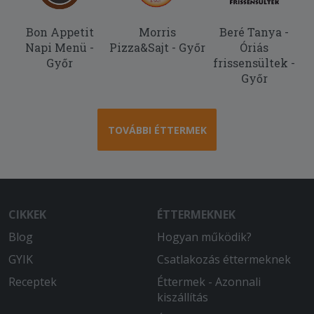
Bon Appetit
Morris
Beré Tanya -
Napi Menü -
Pizza&Sajt - Győr
Óriás
Győr
frissensültek -
Győr
TOVÁBBI ÉTTERMEK
CIKKEK
ÉTTERMEKNEK
Blog
Hogyan működik?
GYIK
Csatlakozás éttermeknek
Receptek
Éttermek - Azonnali
kiszállítás