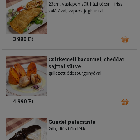
23cm, vaslapon sült házi tócsni, friss
salátával, kapros joghurttal
3 990 Ft
Csirkemell baconnel, cheddar
sajttal sütve
grillezett édesburgonyával
4 990 Ft
Gundel palacsinta
2db, diós töltelékkel