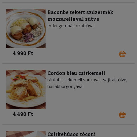
Baconbe tekert szűzérmék
mozzarellával sütve
erdei gombás rizottóval
4 990 Ft
Cordon bleu csirkemell
rántott csirkemell sonkával, sajttal tölve,
hasábburgonyával
4 490 Ft
Csirkehúsos tócsni