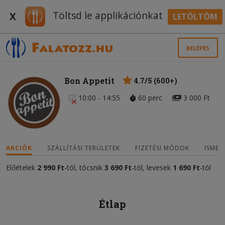
Töltsd le applikációnkat
X
LETÖLTÖM
BELÉPÉS
Bon Appetit
4.7/5 (600+)
10:00 - 14:55
60 perc
3 000 Ft
AKCIÓK
SZÁLLÍTÁSI TERÜLETEK
FIZETÉSI MÓDOK
ISMER
Előételek
2 990 Ft
-tól, tócsnik
3 690 Ft
-tól, levesek
1 690 Ft
-tól
Étlap