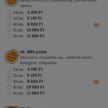
paradicsomszósz
mozzarella sajt
pármai sonka
rukkola
4 350 Ft
24 cm
5 130 Ft
32 cm
8 820 Ft
45 cm
10 080 Ft
51 cm
11 880 Ft
60 cm
26. BBQ pizza
BBQ szósz
mozzarella sajt
csirkemell
bacon
lilahagyma
zöldpaprika
4 350 Ft
24 cm
5 130 Ft
32 cm
8 820 Ft
45 cm
10 080 Ft
51 cm
11 880 Ft
60 cm