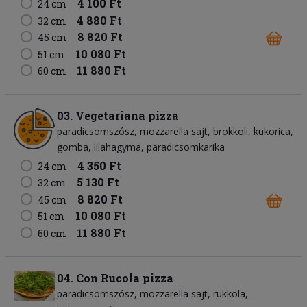
4 100 Ft
24 cm
4 880 Ft
32 cm
8 820 Ft
45 cm
10 080 Ft
51 cm
11 880 Ft
60 cm
03. Vegetariana pizza
paradicsomszósz
mozzarella sajt
brokkoli
kukorica
gomba
lilahagyma
paradicsomkarika
4 350 Ft
24 cm
5 130 Ft
32 cm
8 820 Ft
45 cm
10 080 Ft
51 cm
11 880 Ft
60 cm
04. Con Rucola pizza
paradicsomszósz
mozzarella sajt
rukkola