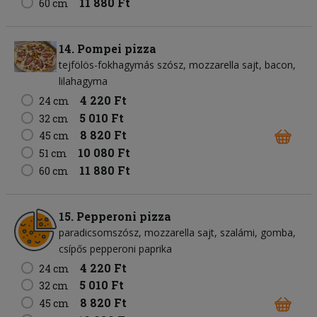
11 880 Ft
60 cm
14. Pompei pizza
tejfölös-fokhagymás szósz
mozzarella sajt
bacon
lilahagyma
4 220 Ft
24 cm
5 010 Ft
32 cm
8 820 Ft
45 cm
10 080 Ft
51 cm
11 880 Ft
60 cm
15. Pepperoni pizza
paradicsomszósz
mozzarella sajt
szalámi
gomba
csípős pepperoni paprika
4 220 Ft
24 cm
5 010 Ft
32 cm
8 820 Ft
45 cm