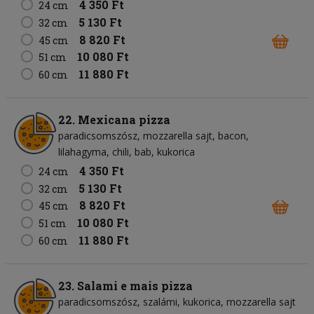
4 350 Ft
24 cm
5 130 Ft
32 cm
8 820 Ft
45 cm
10 080 Ft
51 cm
11 880 Ft
60 cm
22. Mexicana pizza
paradicsomszósz
mozzarella sajt
bacon
lilahagyma
chili
bab
kukorica
4 350 Ft
24 cm
5 130 Ft
32 cm
8 820 Ft
45 cm
10 080 Ft
51 cm
11 880 Ft
60 cm
23. Salami e mais pizza
paradicsomszósz
szalámi
kukorica
mozzarella sajt