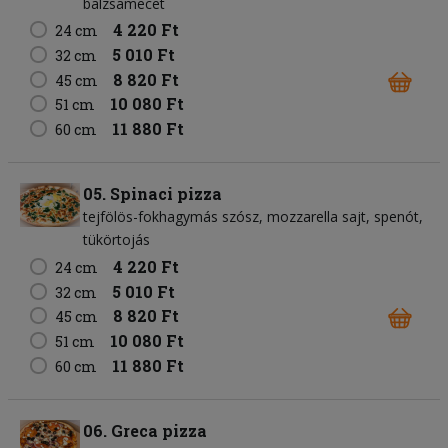
balzsamecet
4 220 Ft
24 cm
5 010 Ft
32 cm
8 820 Ft
45 cm
10 080 Ft
51 cm
11 880 Ft
60 cm
05. Spinaci pizza
tejfölös-fokhagymás szósz
mozzarella sajt
spenót
tükörtojás
4 220 Ft
24 cm
5 010 Ft
32 cm
8 820 Ft
45 cm
10 080 Ft
51 cm
11 880 Ft
60 cm
06. Greca pizza