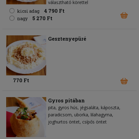
választható körettel
4 790 Ft
kicsi adag
5 270 Ft
nagy
Gesztenyepüré
770 Ft
Gyros pitában
pita
gyros hús
jégsaláta
káposzta
paradicsom
uborka
lilahagyma
joghurtos öntet
csípős öntet