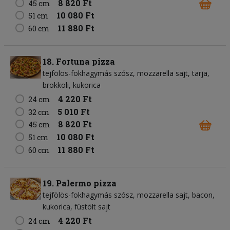
8 820 Ft
45 cm
10 080 Ft
51 cm
11 880 Ft
60 cm
18. Fortuna pizza
tejfölös-fokhagymás szósz
mozzarella sajt
tarja
brokkoli
kukorica
4 220 Ft
24 cm
5 010 Ft
32 cm
8 820 Ft
45 cm
10 080 Ft
51 cm
11 880 Ft
60 cm
19. Palermo pizza
tejfölös-fokhagymás szósz
mozzarella sajt
bacon
kukorica
füstölt sajt
4 220 Ft
24 cm