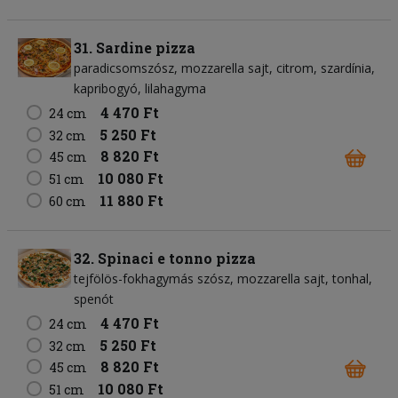
31. Sardine pizza
paradicsomszósz
mozzarella sajt
citrom
szardínia
kapribogyó
lilahagyma
4 470 Ft
24 cm
5 250 Ft
32 cm
8 820 Ft
45 cm
10 080 Ft
51 cm
11 880 Ft
60 cm
32. Spinaci e tonno pizza
tejfölös-fokhagymás szósz
mozzarella sajt
tonhal
spenót
4 470 Ft
24 cm
5 250 Ft
32 cm
8 820 Ft
45 cm
10 080 Ft
51 cm