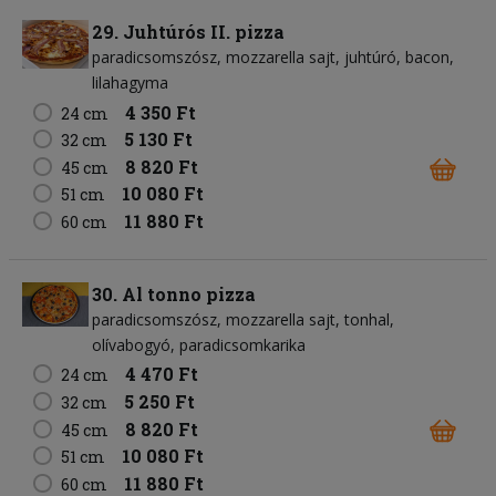
29. Juhtúrós II. pizza
paradicsomszósz
mozzarella sajt
juhtúró
bacon
lilahagyma
4 350 Ft
24 cm
5 130 Ft
32 cm
8 820 Ft
45 cm
10 080 Ft
51 cm
11 880 Ft
60 cm
30. Al tonno pizza
paradicsomszósz
mozzarella sajt
tonhal
olívabogyó
paradicsomkarika
4 470 Ft
24 cm
5 250 Ft
32 cm
8 820 Ft
45 cm
10 080 Ft
51 cm
11 880 Ft
60 cm