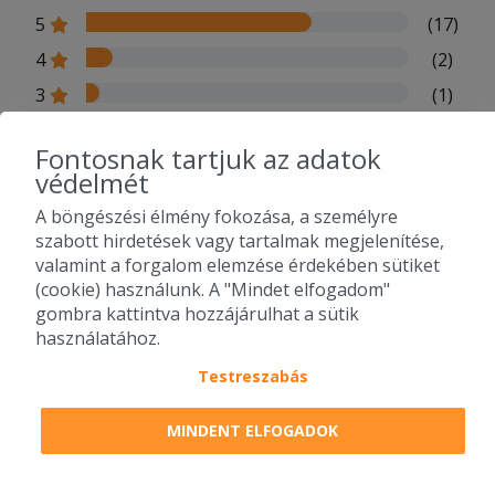
5
(17)
4
(2)
3
(1)
2
(2)
Fontosnak tartjuk az adatok
1
(2)
védelmét
A böngészési élmény fokozása, a személyre
2025-12-11 - Gergely:
szabott hirdetések vagy tartalmak megjelenítése,
Minden rendben volt. Csak ajánlani
valamint a forgalom elemzése érdekében sütiket
tudom őket.
(cookie) használunk. A "Mindet elfogadom"
gombra kattintva hozzájárulhat a sütik
2025-11-14 - István:
használatához.
Gyors volt, és friss!
Testreszabás
2025-10-05 - Judit:
Köszönjük szépen, isteni finom volt a
MINDENT ELFOGADOK
nagy gyros tál hasábbal. Rég ettem
már ennyire finomat és ízleteset, és