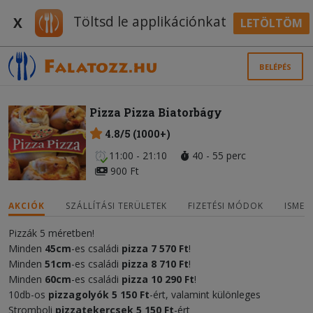
Töltsd le applikációnkat
X
LETÖLTÖM
BELÉPÉS
Pizza Pizza Biatorbágy
4.8/5 (1000+)
11:00 - 21:10
40 - 55 perc
900 Ft
AKCIÓK
SZÁLLÍTÁSI TERÜLETEK
FIZETÉSI MÓDOK
ISMER
Pizzák 5 méretben!
Minden
45cm
-es családi
pizza
7 570 Ft
!
Minden
51cm
-es családi
pizza
8 710 Ft
!
Minden
60cm
-es családi
pizza
10 290 Ft
!
10db-os
pizzagolyók 5 150 Ft
-ért, valamint különleges
Stromboli
pizzatekercsek
5 150 Ft
-ért