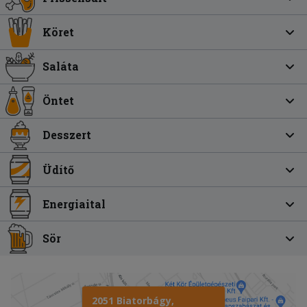
Köret
Saláta
Öntet
Desszert
Üdítő
Energiaital
Sör
2051 Biatorbágy,