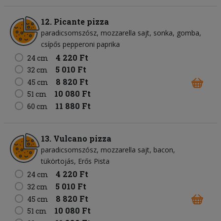
12. Picante pizza
paradicsomszósz
mozzarella sajt
sonka
gomba
csípős pepperoni paprika
4 220 Ft
24 cm
5 010 Ft
32 cm
8 820 Ft
45 cm
10 080 Ft
51 cm
11 880 Ft
60 cm
13. Vulcano pizza
paradicsomszósz
mozzarella sajt
bacon
tükörtojás
Erős Pista
4 220 Ft
24 cm
5 010 Ft
32 cm
8 820 Ft
45 cm
10 080 Ft
51 cm