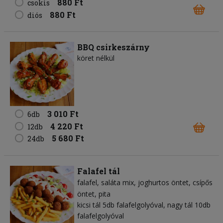
880 Ft
csokis
880 Ft
diós
BBQ csirkeszárny
köret nélkül
3 010 Ft
6db
4 220 Ft
12db
5 680 Ft
24db
Falafel tál
falafel
saláta mix
joghurtos öntet
csípős
öntet
pita
kicsi tál 5db falafelgolyóval, nagy tál 10db
falafelgolyóval