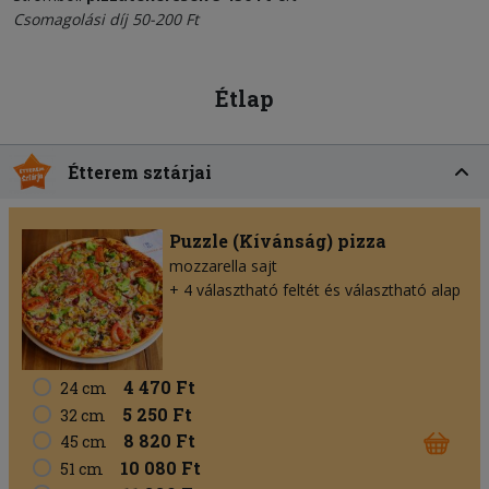
Csomagolási díj 50-200 Ft
Étlap
Étterem sztárjai
Puzzle (Kívánság) pizza
mozzarella sajt
+ 4 választható feltét és választható alap
4 470 Ft
24 cm
5 250 Ft
32 cm
8 820 Ft
45 cm
10 080 Ft
51 cm