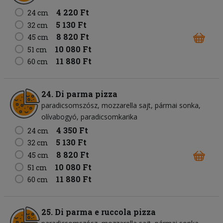
4 220 Ft
24 cm
5 130 Ft
32 cm
8 820 Ft
45 cm
10 080 Ft
51 cm
11 880 Ft
60 cm
24. Di parma pizza
paradicsomszósz
mozzarella sajt
pármai sonka
olívabogyó
paradicsomkarika
4 350 Ft
24 cm
5 130 Ft
32 cm
8 820 Ft
45 cm
10 080 Ft
51 cm
11 880 Ft
60 cm
25. Di parma e ruccola pizza