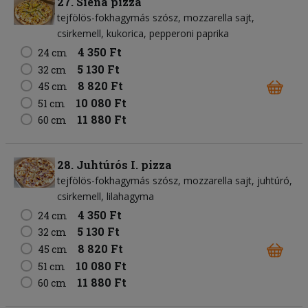
27. Siena pizza
tejfölös-fokhagymás szósz
mozzarella sajt
csirkemell
kukorica
pepperoni paprika
4 350 Ft
24 cm
5 130 Ft
32 cm
8 820 Ft
45 cm
10 080 Ft
51 cm
11 880 Ft
60 cm
28. Juhtúrós I. pizza
tejfölös-fokhagymás szósz
mozzarella sajt
juhtúró
csirkemell
lilahagyma
4 350 Ft
24 cm
5 130 Ft
32 cm
8 820 Ft
45 cm
10 080 Ft
51 cm
11 880 Ft
60 cm