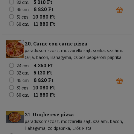
5 010 Ft
32 cm
8 820 Ft
45 cm
10 080 Ft
51 cm
11 880 Ft
60 cm
20. Carne con carne pizza
paradicsomszósz
mozzarella sajt
sonka
szalámi
tarja
bacon
lilahagyma
csípős pepperoni paprika
4 350 Ft
24 cm
5 130 Ft
32 cm
8 820 Ft
45 cm
10 080 Ft
51 cm
11 880 Ft
60 cm
21. Ungherese pizza
paradicsomszósz
mozzarella sajt
szalámi
bacon
lilahagyma
zöldpaprika
Erős Pista