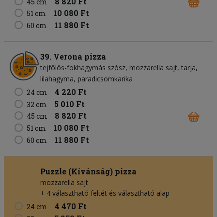
8 820 Ft
45 cm
10 080 Ft
51 cm
11 880 Ft
60 cm
39. Verona pizza
tejfölös-fokhagymás szósz
mozzarella sajt
tarja
lilahagyma
paradicsomkarika
4 220 Ft
24 cm
5 010 Ft
32 cm
8 820 Ft
45 cm
10 080 Ft
51 cm
11 880 Ft
60 cm
Puzzle (Kívánság) pizza
mozzarella sajt
+ 4 választható feltét és választható alap
4 470 Ft
24 cm