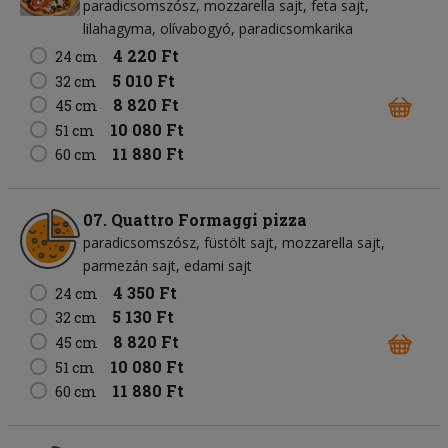
paradicsomszósz
mozzarella sajt
feta sajt
lilahagyma
olívabogyó
paradicsomkarika
4 220 Ft
24 cm
5 010 Ft
32 cm
8 820 Ft
45 cm
10 080 Ft
51 cm
11 880 Ft
60 cm
07. Quattro Formaggi pizza
paradicsomszósz
füstölt sajt
mozzarella sajt
parmezán sajt
edami sajt
4 350 Ft
24 cm
5 130 Ft
32 cm
8 820 Ft
45 cm
10 080 Ft
51 cm
11 880 Ft
60 cm