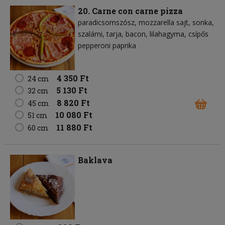
20. Carne con carne pizza
paradicsomszósz
mozzarella sajt
sonka
szalámi
tarja
bacon
lilahagyma
csípős
pepperoni paprika
4 350 Ft
24 cm
5 130 Ft
32 cm
8 820 Ft
45 cm
10 080 Ft
51 cm
11 880 Ft
60 cm
Baklava