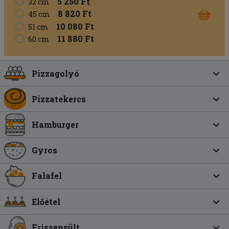
5 250 Ft
32 cm
8 820 Ft
45 cm
10 080 Ft
51 cm
11 880 Ft
60 cm
Pizzagolyó
Pizzatekercs
Hamburger
Gyros
Falafel
Előétel
Frissensült