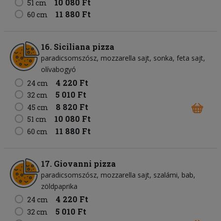
10 080 Ft
51 cm
11 880 Ft
60 cm
16. Siciliana pizza
paradicsomszósz
mozzarella sajt
sonka
feta sajt
olívabogyó
4 220 Ft
24 cm
5 010 Ft
32 cm
8 820 Ft
45 cm
10 080 Ft
51 cm
11 880 Ft
60 cm
17. Giovanni pizza
paradicsomszósz
mozzarella sajt
szalámi
bab
zöldpaprika
4 220 Ft
24 cm
5 010 Ft
32 cm