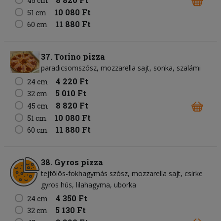
45 cm
10 080 Ft
51 cm
11 880 Ft
60 cm
37. Torino pizza
paradicsomszósz
mozzarella sajt
sonka
szalámi
4 220 Ft
24 cm
5 010 Ft
32 cm
8 820 Ft
45 cm
10 080 Ft
51 cm
11 880 Ft
60 cm
38. Gyros pizza
tejfölös-fokhagymás szósz
mozzarella sajt
csirke
gyros hús
lilahagyma
uborka
4 350 Ft
24 cm
5 130 Ft
32 cm