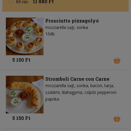
11 880 Ft
60 cm
Prosciutto pizzagolyó
mozzarella sajt
sonka
10db
5 150 Ft
Stromboli Carne con Carne
mozzarella sajt
sonka
bacon
tarja
szalámi
lilahagyma
csípős pepperoni
paprika
5 150 Ft