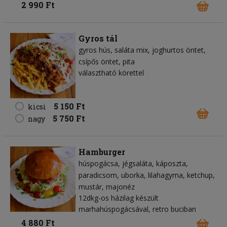
2 990 Ft
Gyros tál
gyros hús
saláta mix
joghurtos öntet
csípős öntet
pita
választható körettel
5 150 Ft
kicsi
5 750 Ft
nagy
Hamburger
húspogácsa
jégsaláta
káposzta
paradicsom
uborka
lilahagyma
ketchup
mustár
majonéz
12dkg-os házilag készült
marhahúspogácsával, retro buciban
4 880 Ft