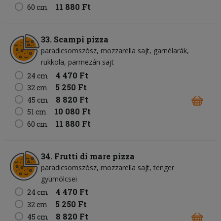
11 880 Ft
60 cm
33. Scampi pizza
paradicsomszósz
mozzarella sajt
garnélarák
rukkola
parmezán sajt
4 470 Ft
24 cm
5 250 Ft
32 cm
8 820 Ft
45 cm
10 080 Ft
51 cm
11 880 Ft
60 cm
34. Frutti di mare pizza
paradicsomszósz
mozzarella sajt
tenger
gyümölcsei
4 470 Ft
24 cm
5 250 Ft
32 cm
8 820 Ft
45 cm