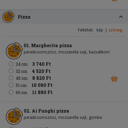
Pizza
Feltétek:
kép
szöveg
01. Margherita pizza
paradicsomszósz
mozzarella sajt
bazsalikom
3 740 Ft
24 cm
4 520 Ft
32 cm
8 820 Ft
45 cm
10 080 Ft
51 cm
11 880 Ft
60 cm
02. Ai Funghi pizza
paradicsomszósz
mozzarella sajt
gomba