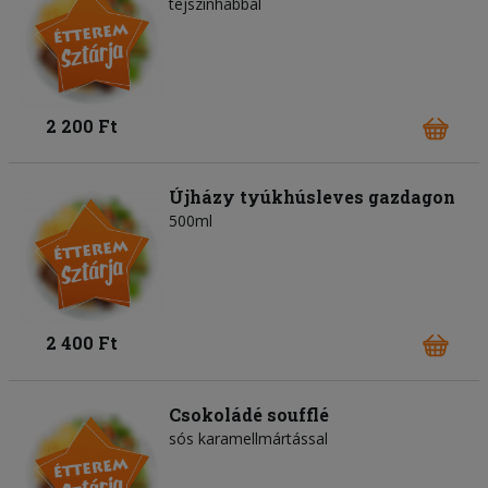
tejszínhabbal
2 200 Ft
Újházy tyúkhúsleves gazdagon
500ml
2 400 Ft
Csokoládé soufflé
sós karamellmártással