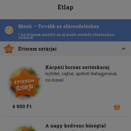
Étlap
Menü
Tovább az előrendeléshez
* Az étterem menüit az új menü rendelő oldalunkon
találod!
Étterem sztárjai
Kárpáti borzas sertéskaraj
tejföllel, sajttal, aprított lilahagymával,
rizi-bizivel
4 900 Ft
A nagy kedvenc bőségtál