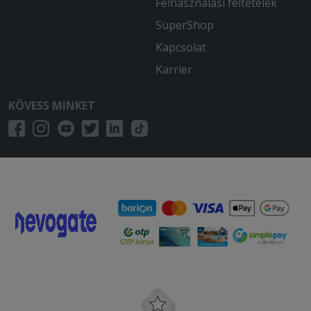
Felhasználási feltételek
SuperShop
Kapcsolat
Karrier
KÖVESS MINKET