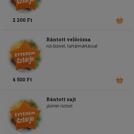
2 200 Ft
Rántott velőrózsa
rizi-bizivel, tartármártással
4 500 Ft
Rántott sajt
jázmin rizzsel