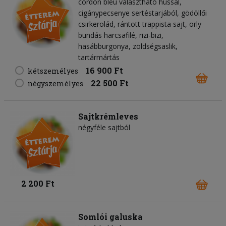
cordon bleu választható hússal,
cigánypecsenye sertéstarjából, gödöllői
csirkerolád, rántott trappista sajt, orly
bundás harcsafilé, rizi-bizi,
hasábburgonya, zöldségsaslik,
tartármártás
16 900 Ft
kétszemélyes
22 500 Ft
négyszemélyes
Sajtkrémleves
négyféle sajtból
2 200 Ft
Somlói galuska