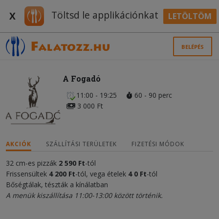
Töltsd le applikációnkat
X
LETÖLTÖM
BELÉPÉS
A Fogadó
11:00 - 19:25
60 - 90 perc
3 000 Ft
AKCIÓK
SZÁLLÍTÁSI TERÜLETEK
FIZETÉSI MÓDOK
32 cm-es pizzák
2 590 Ft
-tól
Frissensültek
4 200 Ft
-tól, vega ételek
4
0 Ft
-tól
Bőségtálak, tészták a kínálatban
A menük kiszállítása 11:00-13:00 között történik.