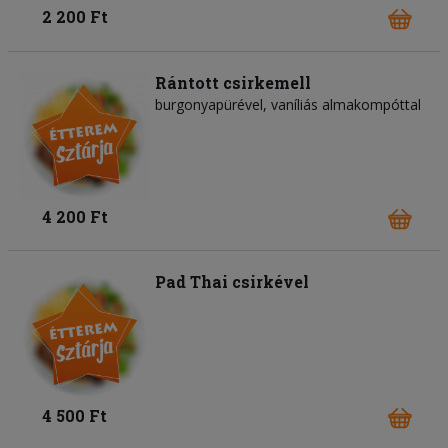
2 200 Ft
Rántott csirkemell
burgonyapürével, vaníliás almakompóttal
4 200 Ft
Pad Thai csirkével
4 500 Ft