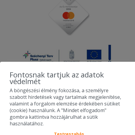
Fontosnak tartjuk az adatok
védelmét
A böngészési élmény fokozása, a személyre
2010-2026 Copyright - Falatozz.hu - Diston-line Kft.
szabott hirdetések vagy tartalmak megjelenítése,
valamint a forgalom elemzése érdekében sütiket
Pizza, gyros, hamburger, menük kedvező áron, egy helyen az összes
(cookie) használunk. A "Mindet elfogadom"
étterem ajánlata.
gombra kattintva hozzájárulhat a sütik
használatához.
Testreszabás