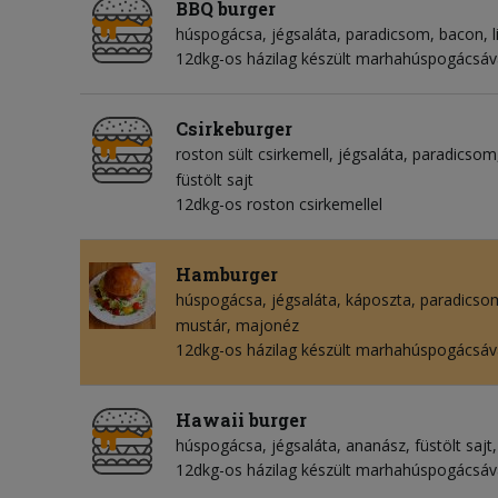
BBQ burger
húspogácsa
jégsaláta
paradicsom
bacon
12dkg-os házilag készült marhahúspogácsával,
Csirkeburger
roston sült csirkemell
jégsaláta
paradicsom
füstölt sajt
12dkg-os roston csirkemellel
Hamburger
húspogácsa
jégsaláta
káposzta
paradicso
mustár
majonéz
12dkg-os házilag készült marhahúspogácsáva
Hawaii burger
húspogácsa
jégsaláta
ananász
füstölt sajt
12dkg-os házilag készült marhahúspogácsával,