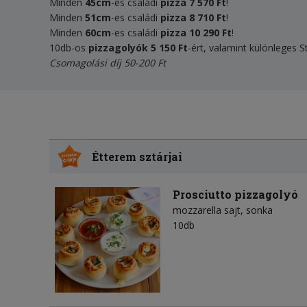
Minden
45cm
-es családi
pizza
7 570 Ft
!
Minden
51cm
-es családi
pizza
8 710 Ft
!
Minden
60cm
-es családi
pizza
10 290 Ft
!
10db-os
pizzagolyók 5 150 Ft
-ért, valamint különleges 
Csomagolási díj 50-200 Ft
Étterem sztárjai
Prosciutto pizzagolyó
mozzarella sajt
sonka
10db