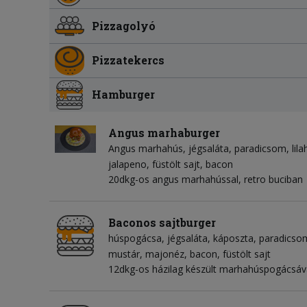
Pizzagolyó
Pizzatekercs
Hamburger
Angus marhaburger
Angus marhahús
jégsaláta
paradicsom
lil
jalapeno
füstölt sajt
bacon
20dkg-os angus marhahússal, retro buciban
Baconos sajtburger
húspogácsa
jégsaláta
káposzta
paradicso
mustár
majonéz
bacon
füstölt sajt
12dkg-os házilag készült marhahúspogácsáva