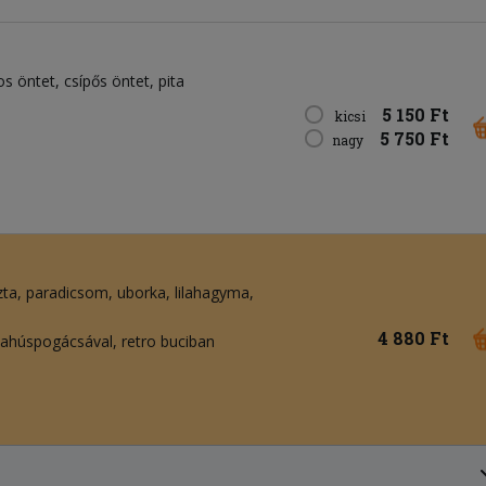
os öntet
csípős öntet
pita
5 150 Ft
kicsi
5 750 Ft
nagy
zta
paradicsom
uborka
lilahagyma
4 880 Ft
hahúspogácsával, retro buciban