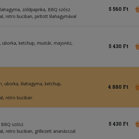
5 560 Ft
lilahagyma
zöldpaprika
BBQ szósz
 retro buciban, pirított lilahagymával
uborka
ketchup
mustár
majonéz
5 430 Ft
m
uborka
lilahagyma
ketchup
4 880 Ft
l, retro buciban
5 430 Ft
BBQ szósz
 retro buciban, grillezett ananásszal