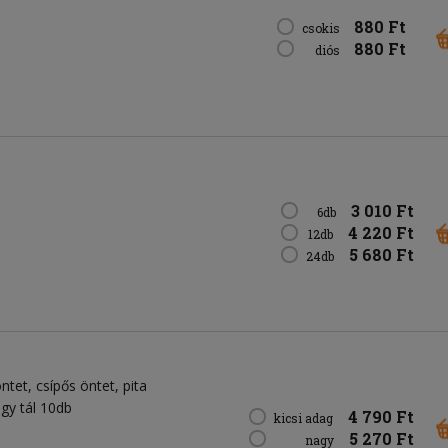
880 Ft
csokis
880 Ft
diós
3 010 Ft
6db
4 220 Ft
12db
5 680 Ft
24db
öntet
csípős öntet
pita
agy tál 10db
4 790 Ft
kicsi adag
5 270 Ft
nagy