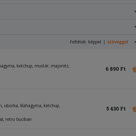
Feltétek:
képpel
szöveggel
ahagyma
ketchup
mustár
majonéz
6 890 Ft
m
uborka
lilahagyma
ketchup
5 430 Ft
l, retro buciban