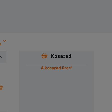
a
Kosarad
A kosarad üres!