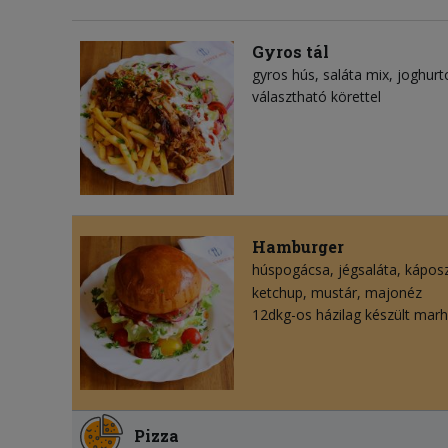
Gyros tál
gyros hús
saláta mix
joghurt
választható körettel
Hamburger
húspogácsa
jégsaláta
kápos
ketchup
mustár
majonéz
12dkg-os házilag készült mar
Pizza