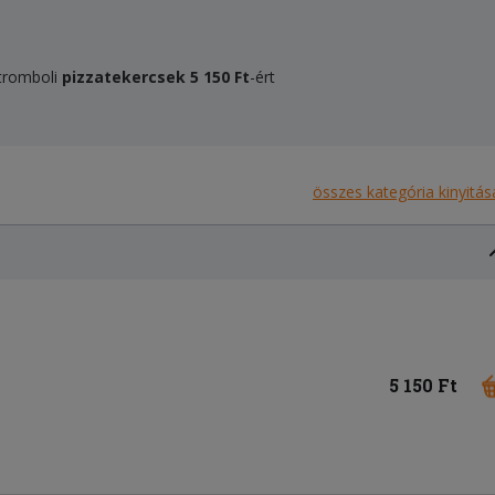
Stromboli
pizzatekercsek
5 150 Ft
-ért
összes kategória kinyitás
5 150 Ft