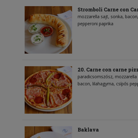
Stromboli Carne con Ca
mozzarella sajt
sonka
bacon
pepperoni paprika
20. Carne con carne piz
paradicsomszósz
mozzarella 
bacon
lilahagyma
csípős pep
Baklava