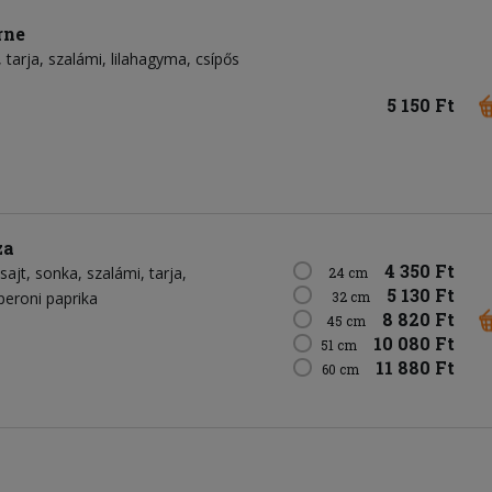
rne
tarja
szalámi
lilahagyma
csípős
5 150 Ft
za
4 350 Ft
sajt
sonka
szalámi
tarja
24 cm
5 130 Ft
peroni paprika
32 cm
8 820 Ft
45 cm
10 080 Ft
51 cm
11 880 Ft
60 cm