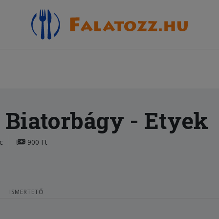
a Biatorbágy
- Etyek
c
900 Ft
ISMERTETŐ