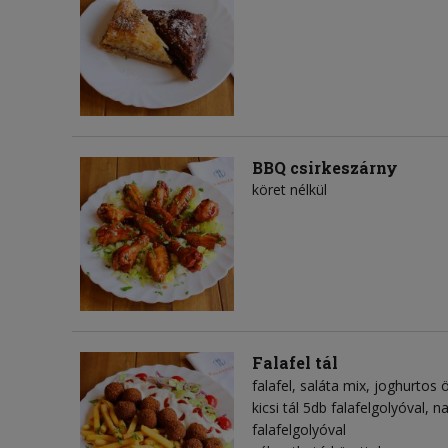
BBQ csirkeszárny
köret nélkül
Falafel tál
falafel
saláta mix
joghurtos 
kicsi tál 5db falafelgolyóval, n
falafelgolyóval