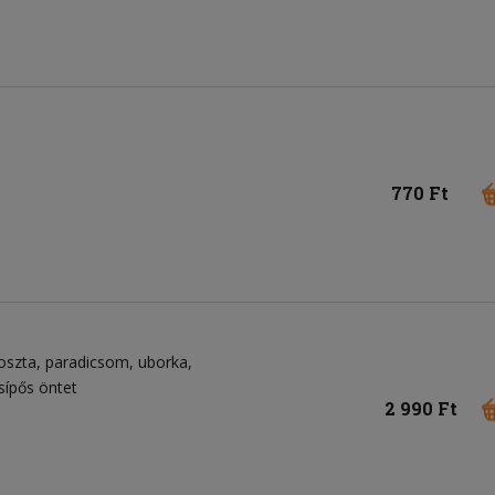
770 Ft
oszta
paradicsom
uborka
sípős öntet
2 990 Ft