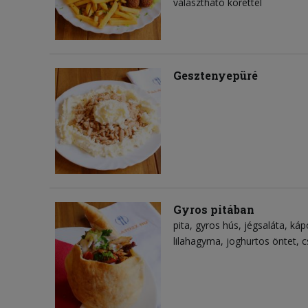
választható körettel
Gesztenyepüré
Gyros pitában
pita
gyros hús
jégsaláta
káp
lilahagyma
joghurtos öntet
c