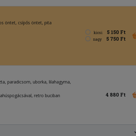
os öntet
csípős öntet
pita
5 150 Ft
kicsi
5 750 Ft
nagy
zta
paradicsom
uborka
lilahagyma
4 880 Ft
hahúspogácsával, retro buciban