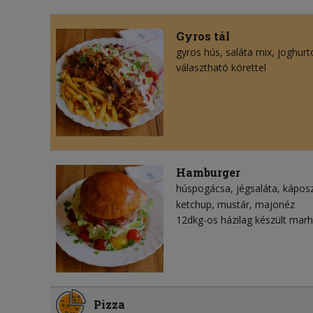
Gyros tál
gyros hús
saláta mix
joghurt
választható körettel
Hamburger
húspogácsa
jégsaláta
kápos
ketchup
mustár
majonéz
12dkg-os házilag készült mar
Pizza