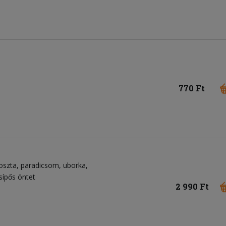
770 Ft
oszta
paradicsom
uborka
sípős öntet
2 990 Ft