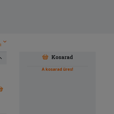
a
Kosarad
A kosarad üres!