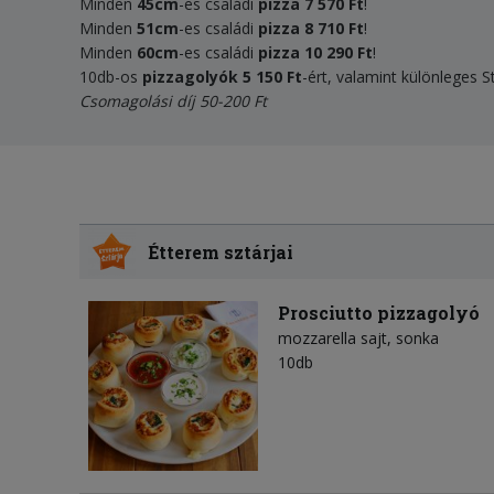
Minden
45cm
-es családi
pizza
7 570 Ft
!
Minden
51cm
-es családi
pizza
8 710 Ft
!
Minden
60cm
-es családi
pizza
10 290 Ft
!
10db-os
pizzagolyók 5 150 Ft
-ért, valamint különleges 
Csomagolási díj 50-200 Ft
Étterem sztárjai
Prosciutto pizzagolyó
mozzarella sajt
sonka
10db