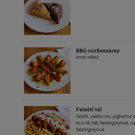
BBQ csirkeszárny
köret nélkül
Falafel tál
falafel
saláta mix
joghurtos 
kicsi tál 5db falafelgolyóval, n
falafelgolyóval