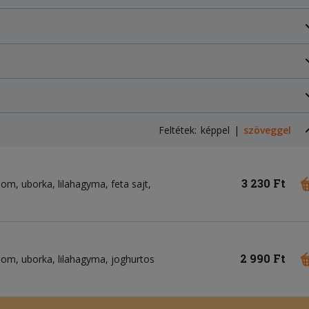
Feltétek:
képpel
szöveggel
3 230 Ft
csom
uborka
lilahagyma
feta sajt
2 990 Ft
csom
uborka
lilahagyma
joghurtos