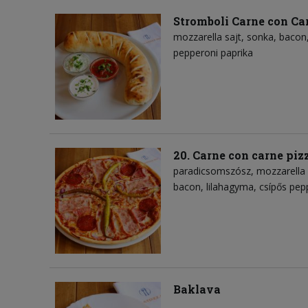
Stromboli Carne con Ca
mozzarella sajt
sonka
bacon
pepperoni paprika
20. Carne con carne piz
paradicsomszósz
mozzarella 
bacon
lilahagyma
csípős pep
Baklava