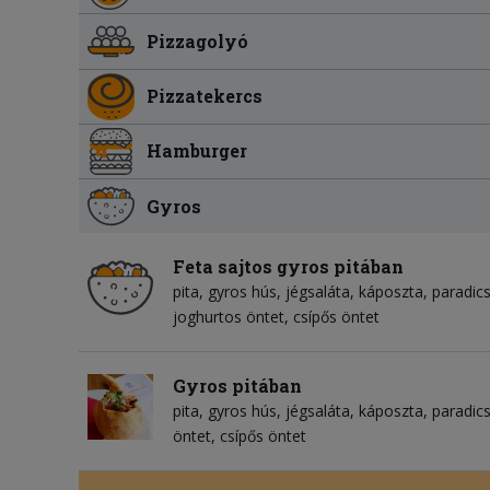
Pizzagolyó
Pizzatekercs
Hamburger
Gyros
Feta sajtos gyros pitában
pita
gyros hús
jégsaláta
káposzta
paradi
joghurtos öntet
csípős öntet
Gyros pitában
pita
gyros hús
jégsaláta
káposzta
paradi
öntet
csípős öntet