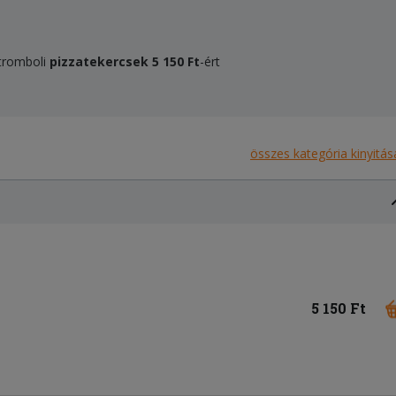
Stromboli
pizzatekercsek
5 150 Ft
-ért
összes kategória kinyitás
5 150 Ft