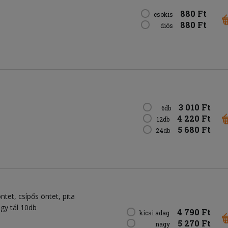
880 Ft
csokis
880 Ft
diós
3 010 Ft
6db
4 220 Ft
12db
5 680 Ft
24db
öntet
csípős öntet
pita
agy tál 10db
4 790 Ft
kicsi adag
5 270 Ft
nagy