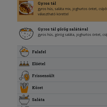
Gyros tál
gyros hús
saláta mix
joghurtos öntet
csípő
választható körettel
Gyros tál görög salátával
gyros hús
görög saláta
joghurtos öntet
cs
Falafel
Előétel
Frissensült
Köret
Saláta