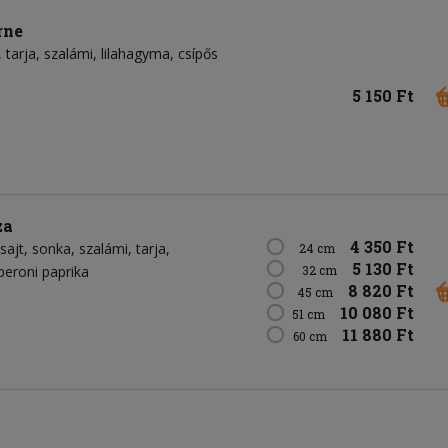
rne
tarja
szalámi
lilahagyma
csípős
5 150 Ft
za
4 350 Ft
sajt
sonka
szalámi
tarja
24 cm
5 130 Ft
peroni paprika
32 cm
8 820 Ft
45 cm
10 080 Ft
51 cm
11 880 Ft
60 cm