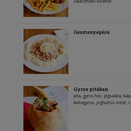
választható körettel
Gesztenyepüré
Gyros pitában
pita
gyros hús
jégsaláta
káp
lilahagyma
joghurtos öntet
c