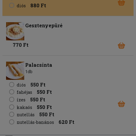
880 Ft
diós
Gesztenyepüré
770 Ft
Palacsinta
1db
550 Ft
diós
550 Ft
fahéjas
550 Ft
ízes
550 Ft
kakaós
550 Ft
nutellás
620 Ft
nutellás-banános