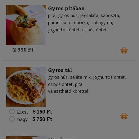
Gyros pitában
pita
gyros hús
jégsaláta
káposzta
paradicsom
uborka
lilahagyma
joghurtos öntet
csípős öntet
2 990 Ft
Gyros tál
gyros hús
saláta mix
joghurtos öntet
csípős öntet
pita
választható körettel
5 150 Ft
kicsi
5 750 Ft
nagy