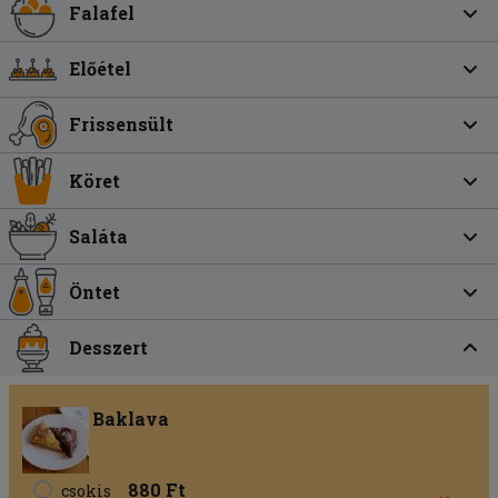
Falafel
Előétel
Frissensült
Köret
Saláta
Öntet
Desszert
Baklava
880 Ft
csokis