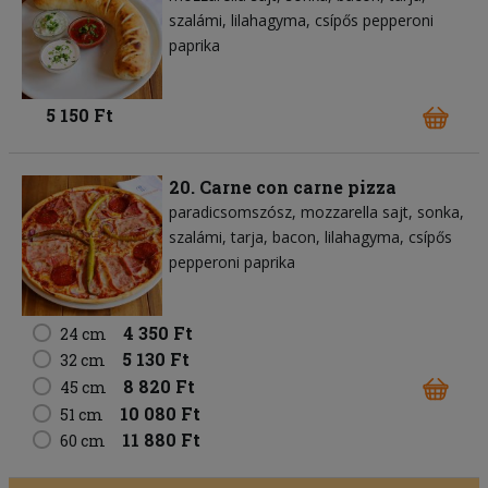
szalámi
lilahagyma
csípős pepperoni
paprika
5 150 Ft
20. Carne con carne pizza
paradicsomszósz
mozzarella sajt
sonka
szalámi
tarja
bacon
lilahagyma
csípős
pepperoni paprika
4 350 Ft
24 cm
5 130 Ft
32 cm
8 820 Ft
45 cm
10 080 Ft
51 cm
11 880 Ft
60 cm