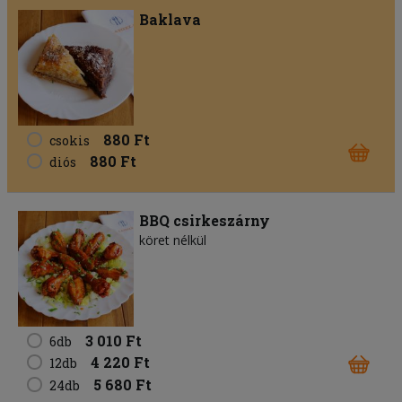
Baklava
880 Ft
csokis
880 Ft
diós
BBQ csirkeszárny
köret nélkül
3 010 Ft
6db
4 220 Ft
12db
5 680 Ft
24db