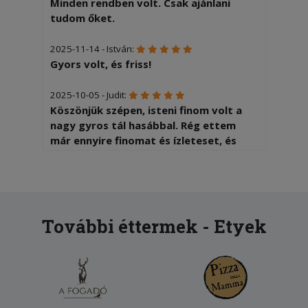
Minden rendben volt. Csak ajánlani
tudom őket.
2025-11-14 - István:
Gyors volt, és friss!
2025-10-05 - Judit:
Köszönjük szépen, isteni finom volt a
nagy gyros tál hasábbal. Rég ettem
már ennyire finomat és ízleteset, és
valóban nagy adag volt. A hasáb is
sózott volt, ami manapság ritka.
2025-06-25 - Margit:
Kivàlo pizza. Kicsit a kiszállítás lehetne
További éttermek - Etyek
gyorsabb de még belefér...