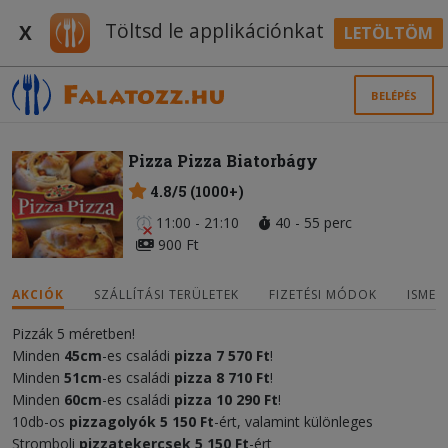
Töltsd le applikációnkat
X
LETÖLTÖM
BELÉPÉS
Pizza Pizza Biatorbágy
4.8/5 (1000+)
11:00 - 21:10
40 - 55 perc
900 Ft
AKCIÓK
SZÁLLÍTÁSI TERÜLETEK
FIZETÉSI MÓDOK
ISMER
Pizzák 5 méretben!
Minden
45cm
-es családi
pizza
7 570 Ft
!
Minden
51cm
-es családi
pizza
8 710 Ft
!
Minden
60cm
-es családi
pizza
10 290 Ft
!
10db-os
pizzagolyók 5 150 Ft
-ért, valamint különleges
Stromboli
pizzatekercsek
5 150 Ft
-ért