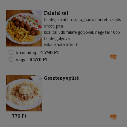
Falafel tál
falafel
saláta mix
joghurtos öntet
csípős
öntet
pita
kicsi tál 5db falafelgolyóval, nagy tál 10db
falafelgolyóval
választható körettel
4 790 Ft
kicsi adag
5 270 Ft
nagy
Gesztenyepüré
770 Ft