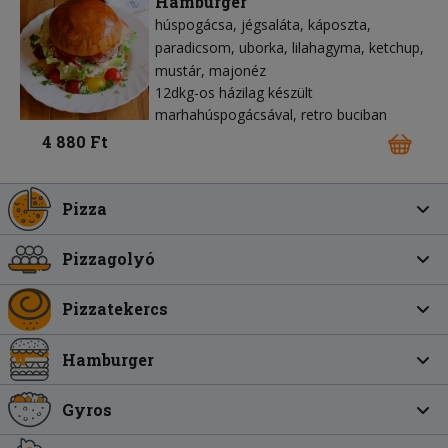
Hamburger
húspogácsa
jégsaláta
káposzta
paradicsom
uborka
lilahagyma
ketchup
mustár
majonéz
12dkg-os házilag készült
marhahúspogácsával, retro buciban
4 880 Ft
Pizza
Pizzagolyó
Pizzatekercs
Hamburger
Gyros