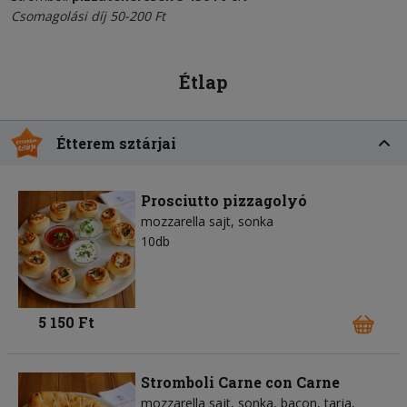
Csomagolási díj 50-200 Ft
Étlap
Étterem sztárjai
Prosciutto pizzagolyó
mozzarella sajt
sonka
10db
5 150 Ft
Stromboli Carne con Carne
mozzarella sajt
sonka
bacon
tarja