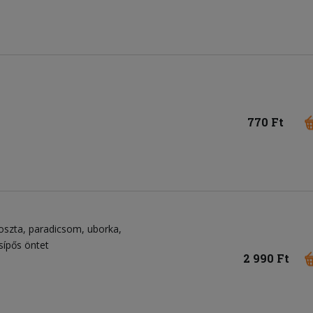
770 Ft
oszta
paradicsom
uborka
sípős öntet
2 990 Ft