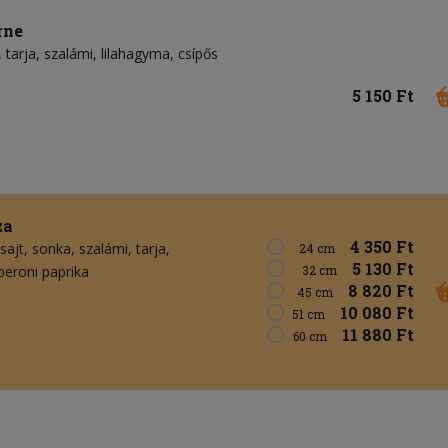
rne
tarja
szalámi
lilahagyma
csípős
5 150 Ft
za
4 350 Ft
sajt
sonka
szalámi
tarja
24 cm
5 130 Ft
peroni paprika
32 cm
8 820 Ft
45 cm
10 080 Ft
51 cm
11 880 Ft
60 cm