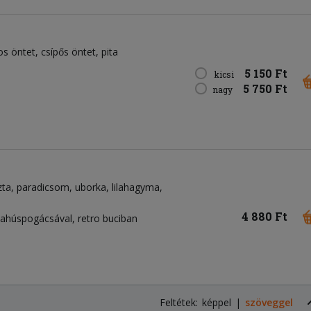
os öntet
csípős öntet
pita
5 150 Ft
kicsi
5 750 Ft
nagy
zta
paradicsom
uborka
lilahagyma
4 880 Ft
hahúspogácsával, retro buciban
Feltétek:
képpel
szöveggel