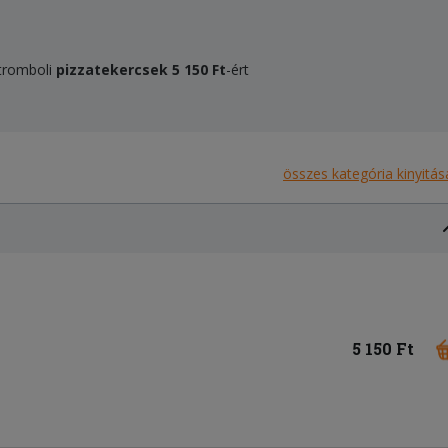
Stromboli
pizzatekercsek
5 150 Ft
-ért
összes kategória kinyitás
5 150 Ft