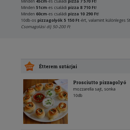
Minden
45cm
-es családi
pizza
7 570 Ft
!
Minden
51cm
-es családi
pizza
8 710 Ft
!
Minden
60cm
-es családi
pizza
10 290 Ft
!
10db-os
pizzagolyók 5 150 Ft
-ért, valamint különleges 
Csomagolási díj 50-200 Ft
Étterem sztárjai
Prosciutto pizzagolyó
mozzarella sajt
sonka
10db