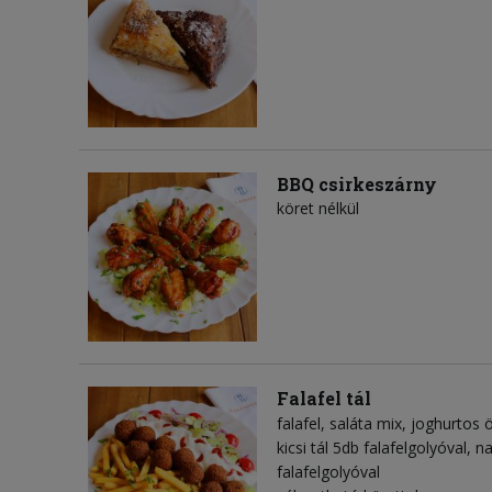
BBQ csirkeszárny
köret nélkül
Falafel tál
falafel
saláta mix
joghurtos 
kicsi tál 5db falafelgolyóval, n
falafelgolyóval