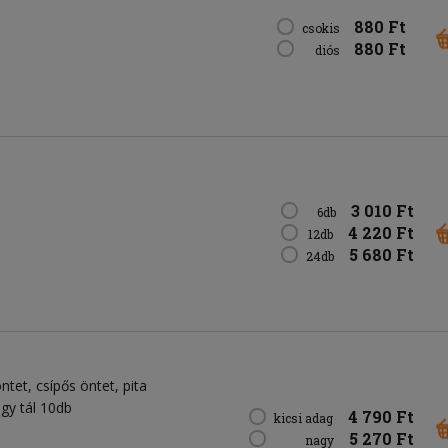
880 Ft
csokis
880 Ft
diós
3 010 Ft
6db
4 220 Ft
12db
5 680 Ft
24db
öntet
csípős öntet
pita
agy tál 10db
4 790 Ft
kicsi adag
5 270 Ft
nagy