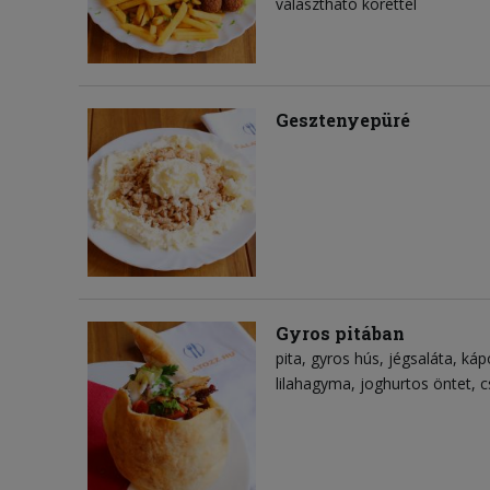
választható körettel
Gesztenyepüré
Gyros pitában
pita
gyros hús
jégsaláta
káp
lilahagyma
joghurtos öntet
c