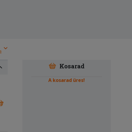
a
Kosarad
A kosarad üres!