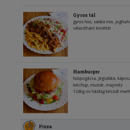
Gyros tál
gyros hús
saláta mix
joghurt
választható körettel
Hamburger
húspogácsa
jégsaláta
kápos
ketchup
mustár
majonéz
12dkg-os házilag készült mar
Pizza