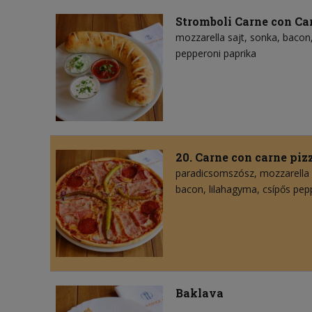
Stromboli Carne con Ca
mozzarella sajt
sonka
bacon
pepperoni paprika
20. Carne con carne piz
paradicsomszósz
mozzarella 
bacon
lilahagyma
csípős pep
Baklava