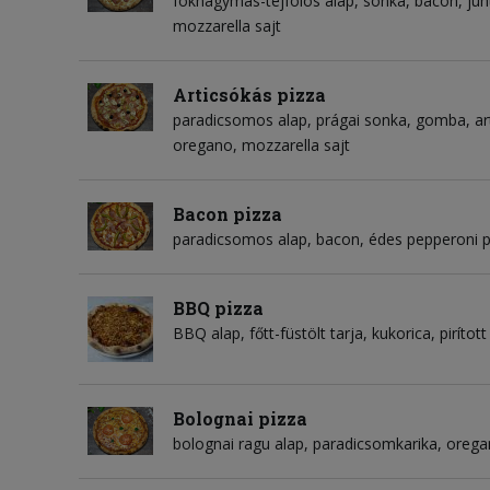
fokhagymás-tejfölös alap
sonka
bacon
juh
mozzarella sajt
Articsókás pizza
paradicsomos alap
prágai sonka
gomba
ar
oregano
mozzarella sajt
Bacon pizza
paradicsomos alap
bacon
édes pepperoni p
BBQ pizza
BBQ alap
főtt-füstölt tarja
kukorica
piríto
Bolognai pizza
bolognai ragu alap
paradicsomkarika
orega