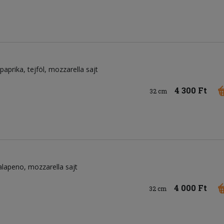
 paprika
tejföl
mozzarella sajt
4 300 Ft
32 cm
alapeno
mozzarella sajt
4 000 Ft
32 cm