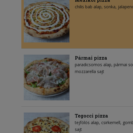
chilis bab alap
sonka
jalapen
Pármai pizza
paradicsomos alap
pármai s
mozzarella sajt
Tegocci pizza
tejfölös alap
csirkemell
gom
sajt