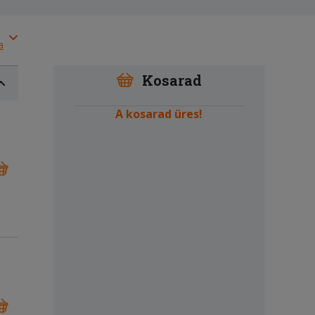
a
Kosarad
A kosarad üres!