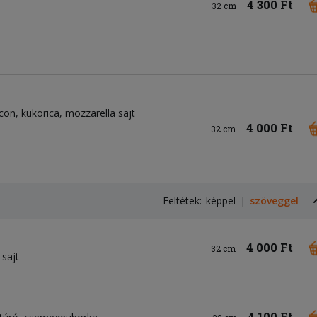
4 300 Ft
32 cm
con
kukorica
mozzarella sajt
4 000 Ft
32 cm
Feltétek:
képpel
szöveggel
4 000 Ft
32 cm
 sajt
4 100 Ft