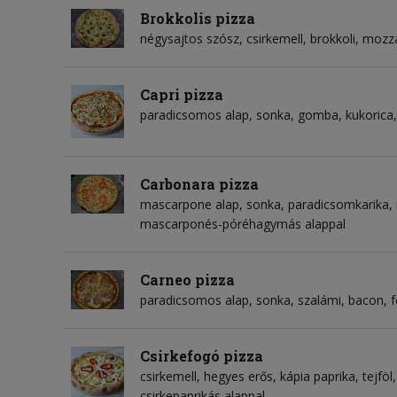
Brokkolis pizza
négysajtos szósz
csirkemell
brokkoli
mozza
Capri pizza
paradicsomos alap
sonka
gomba
kukorica
Carbonara pizza
mascarpone alap
sonka
paradicsomkarika
mascarponés-póréhagymás alappal
Carneo pizza
paradicsomos alap
sonka
szalámi
bacon
f
Csirkefogó pizza
csirkemell
hegyes erős
kápia paprika
tejföl
csirkepaprikás alappal