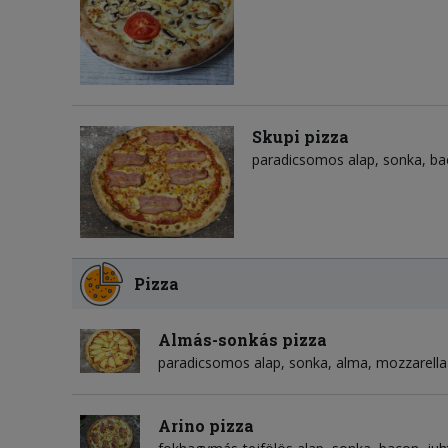
Skupi pizza
paradicsomos alap
sonka
ba
Pizza
Almás-sonkás pizza
paradicsomos alap
sonka
alma
mozzarella
Arino pizza