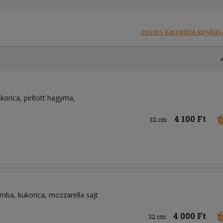
összes kategória kinyitás
korica
pirított hagyma
4 100 Ft
32 cm
omba
kukorica
mozzarella sajt
4 000 Ft
32 cm