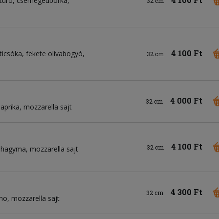
túró
csemegeuborka
32 cm
4 100 Ft
ticsóka
fekete olívabogyó
32 cm
4 000 Ft
32 cm
aprika
mozzarella sajt
4 100 Ft
32 cm
tt hagyma
mozzarella sajt
4 300 Ft
32 cm
no
mozzarella sajt