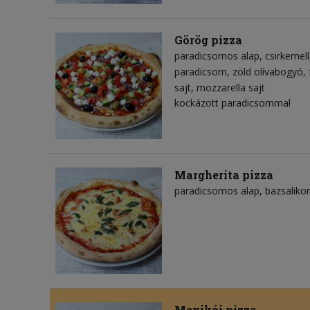
Görög pizza
paradicsomos alap
csirkemell
paradicsom
zöld olívabogyó
sajt
mozzarella sajt
kockázott paradicsommal
Margherita pizza
paradicsomos alap
bazsalik
Mexikói pizza