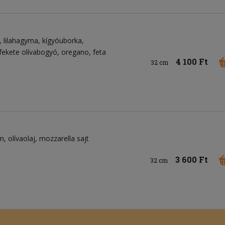
lilahagyma
kígyóuborka
fekete olívabogyó
oregano
feta
4 100 Ft
32 cm
om
olívaolaj
mozzarella sajt
3 600 Ft
32 cm