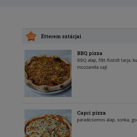
Étterem sztárjai
BBQ pizza
BBQ alap
főtt-füstölt tarja
ku
mozzarella sajt
Capri pizza
paradicsomos alap
sonka
g