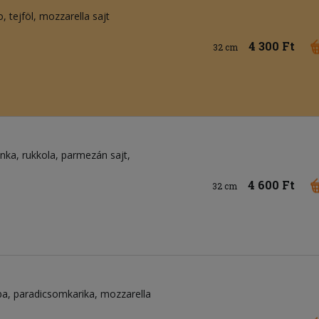
o
tejföl
mozzarella sajt
4 300 Ft
32 cm
onka
rukkola
parmezán sajt
4 600 Ft
32 cm
ba
paradicsomkarika
mozzarella