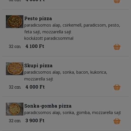
Pesto pizza
paradicsomos alap
csirkemell
paradicsom
pesto
feta sajt
mozzarella sajt
kockázott paradicsommal
4 100 Ft
32 cm
Skupi pizza
paradicsomos alap
sonka
bacon
kukorica
mozzarella sajt
4 000 Ft
32 cm
Sonka-gomba pizza
paradicsomos alap
sonka
gomba
mozzarella sajt
3 900 Ft
32 cm