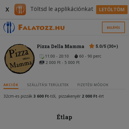
Töltsd le applikációnkat
X
LETÖLTÖM
BELÉPÉS
Pizza Della Mamma
5.0/5 (30+)
11:00 - 20:10
60 - 90 perc
2 000 Ft - 5 000 Ft
AKCIÓK
SZÁLLÍTÁSI TERÜLETEK
FIZETÉSI MÓDOK
32cm-es pizzák
3 600 Ft
-tól, pizzakenyér
2 000 Ft
-ért
Étlap