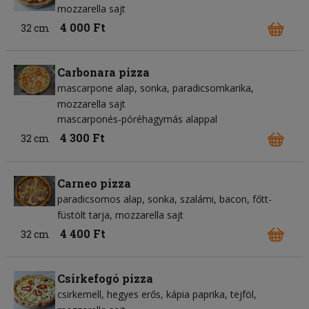
mozzarella sajt
4 000 Ft
32 cm
Carbonara pizza
mascarpone alap
sonka
paradicsomkarika
mozzarella sajt
mascarponés-póréhagymás alappal
4 300 Ft
32 cm
Carneo pizza
paradicsomos alap
sonka
szalámi
bacon
főtt-
füstölt tarja
mozzarella sajt
4 400 Ft
32 cm
Csirkefogó pizza
csirkemell
hegyes erős
kápia paprika
tejföl