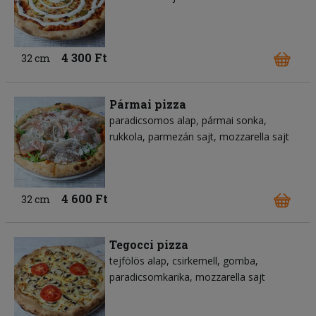
4 300 Ft
32 cm
Pármai pizza
paradicsomos alap
pármai sonka
rukkola
parmezán sajt
mozzarella sajt
4 600 Ft
32 cm
Tegocci pizza
tejfölös alap
csirkemell
gomba
paradicsomkarika
mozzarella sajt