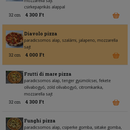
mozzarella sajt
csirkepaprikás alappal
4 300 Ft
32 cm
Diavolo pizza
paradicsomos alap
szalámi
jalapeno
mozzarella
sajt
4 000 Ft
32 cm
Frutti di mare pizza
paradicsomos alap
tenger gyümölcsei
fekete
olívabogyó
zöld olívabogyó
citromkarika
mozzarella sajt
4 300 Ft
32 cm
Funghi pizza
paradicsomos alap
csiperke gomba
siitake gomba