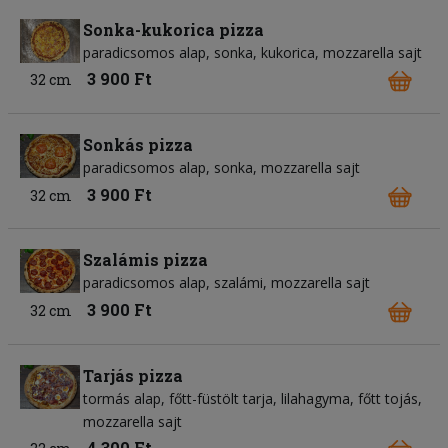
Sonka-kukorica pizza
paradicsomos alap
sonka
kukorica
mozzarella sajt
3 900 Ft
32 cm
Sonkás pizza
paradicsomos alap
sonka
mozzarella sajt
3 900 Ft
32 cm
Szalámis pizza
paradicsomos alap
szalámi
mozzarella sajt
3 900 Ft
32 cm
Tarjás pizza
tormás alap
főtt-füstölt tarja
lilahagyma
főtt tojás
mozzarella sajt
4 300 Ft