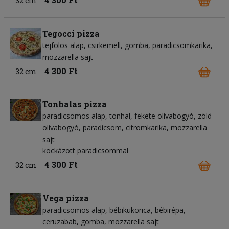
32 cm
Tegocci pizza
tejfölös alap
csirkemell
gomba
paradicsomkarika
mozzarella sajt
4 300 Ft
32 cm
Tonhalas pizza
paradicsomos alap
tonhal
fekete olívabogyó
zöld
olívabogyó
paradicsom
citromkarika
mozzarella
sajt
kockázott paradicsommal
4 300 Ft
32 cm
Vega pizza
paradicsomos alap
bébikukorica
bébirépa
ceruzabab
gomba
mozzarella sajt