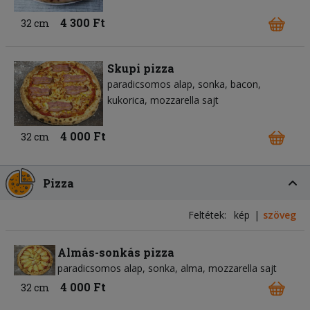
4 300 Ft
32 cm
Skupi pizza
paradicsomos alap
sonka
bacon
kukorica
mozzarella sajt
4 000 Ft
32 cm
Pizza
Feltétek:
kép
szöveg
Almás-sonkás pizza
paradicsomos alap
sonka
alma
mozzarella sajt
4 000 Ft
32 cm