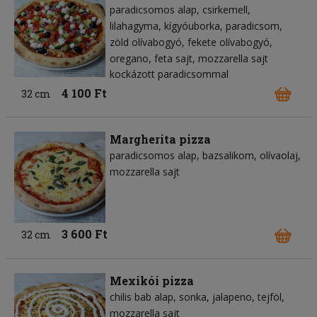
paradicsomos alap
csirkemell
lilahagyma
kígyóuborka
paradicsom
zöld olívabogyó
fekete olívabogyó
oregano
feta sajt
mozzarella sajt
kockázott paradicsommal
4 100 Ft
32 cm
Margherita pizza
paradicsomos alap
bazsalikom
olívaolaj
mozzarella sajt
3 600 Ft
32 cm
Mexikói pizza
chilis bab alap
sonka
jalapeno
tejföl
mozzarella sajt