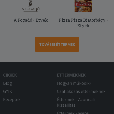
A Fogadó - Etyek
Pizza Pizza Biatorbágy -
Etyek
TOVÁBBI ÉTTERMEK
CIKKEK
ÉTTERMEKNEK
Blog
Hogyan működik?
GYIK
Csatlakozás éttermeknek
Receptek
Éttermek - Azonnali
kiszállítás
Éttermek - Menü