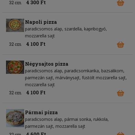
4 300 Ft
32 cm
Napoli pizza
paradicsomos alap
szardella
kapribogyó
mozzarella sajt
4 100 Ft
32 cm
Négysajtos pizza
paradicsomos alap
paradicsomkarika
bazsalikom
parmezán sajt
márványsajt
füstölt mozzarella sajt
mozzarella sajt
4 100 Ft
32 cm
Pármai pizza
paradicsomos alap
pármai sonka
rukkola
parmezán sajt
mozzarella sajt
4 600 Ft
32 cm