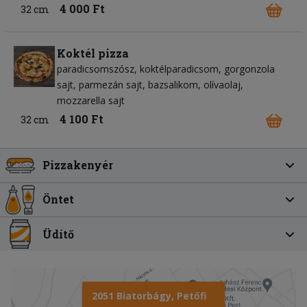
4 000 Ft
32 cm
Koktél pizza
paradicsomszósz
koktélparadicsom
gorgonzola
sajt
parmezán sajt
bazsalikom
olívaolaj
mozzarella sajt
4 100 Ft
32 cm
Pizzakenyér
Öntet
Üdítő
2051 Biatorbágy, Petőfi