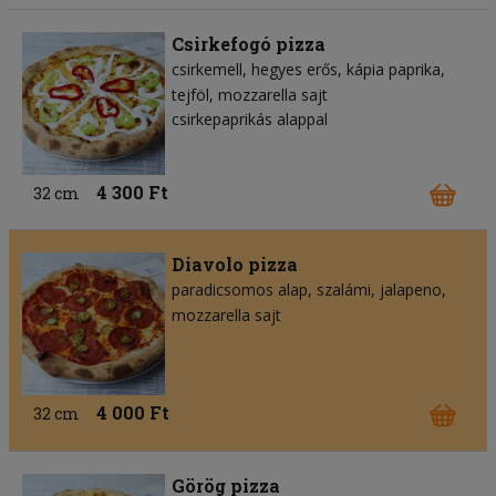
Csirkefogó pizza
csirkemell
hegyes erős
kápia paprika
tejföl
mozzarella sajt
csirkepaprikás alappal
4 300 Ft
32 cm
Diavolo pizza
paradicsomos alap
szalámi
jalapeno
mozzarella sajt
4 000 Ft
32 cm
Görög pizza