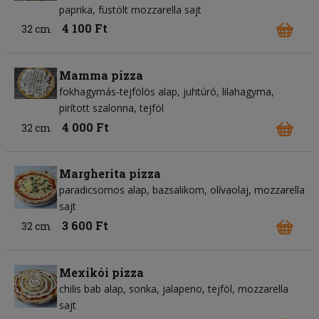
paprika
füstölt mozzarella sajt
4 100 Ft
32 cm
Mamma pizza
fokhagymás-tejfölös alap
juhtúró
lilahagyma
pirított szalonna
tejföl
4 000 Ft
32 cm
Margherita pizza
paradicsomos alap
bazsalikom
olívaolaj
mozzarella
sajt
3 600 Ft
32 cm
Mexikói pizza
chilis bab alap
sonka
jalapeno
tejföl
mozzarella
sajt