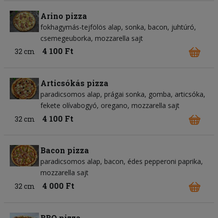
Arino pizza
fokhagymás-tejfölös alap
sonka
bacon
juhtúró
csemegeuborka
mozzarella sajt
4 100 Ft
32 cm
Articsókás pizza
paradicsomos alap
prágai sonka
gomba
articsóka
fekete olívabogyó
oregano
mozzarella sajt
4 100 Ft
32 cm
Bacon pizza
paradicsomos alap
bacon
édes pepperoni paprika
mozzarella sajt
4 000 Ft
32 cm
BBQ pizza