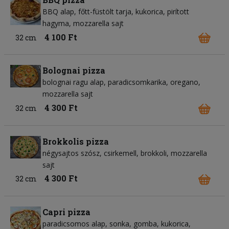
BBQ alap
főtt-füstölt tarja
kukorica
pirított
hagyma
mozzarella sajt
4 100 Ft
32 cm
Bolognai pizza
bolognai ragu alap
paradicsomkarika
oregano
mozzarella sajt
4 300 Ft
32 cm
Brokkolis pizza
négysajtos szósz
csirkemell
brokkoli
mozzarella
sajt
4 300 Ft
32 cm
Capri pizza
paradicsomos alap
sonka
gomba
kukorica