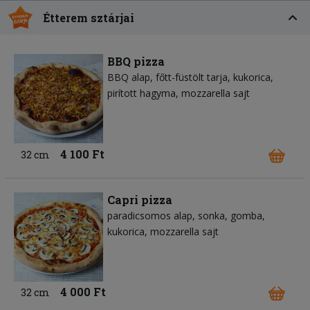
Étterem sztárjai
BBQ pizza
BBQ alap
főtt-füstölt tarja
kukorica
pirított hagyma
mozzarella sajt
4 100 Ft
32 cm
Capri pizza
paradicsomos alap
sonka
gomba
kukorica
mozzarella sajt
4 000 Ft
32 cm