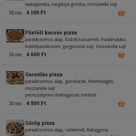
laskagomba
vargánya gomba
mozzarella sajt
4 100 Ft
32 cm
Füstölt kacsás pizza
paradicsomos alap
füstölt kacsamell
madársaláta
koktélparadicsom
gorgonzola sajt
mozzarella sajt
4 600 Ft
32 cm
Garnélás pizza
paradicsomos alap
garnélarák
feketekagyló
mozzarella sajt
petrezselymes-fokhagymás öntettel
4 500 Ft
32 cm
Görög pizza
paradicsomos alap
csirkemell
lilahagyma