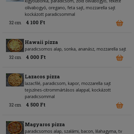
kígyóuborka
paradicsom
zöld olívabogyó
fekete
olívabogyó
oregano
feta sajt
mozzarella sajt
kockázott paradicsommal
4 100 Ft
32 cm
Hawaii pizza
paradicsomos alap
sonka
ananász
mozzarella sajt
4 000 Ft
32 cm
Lazacos pizza
lazacfilé
paradicsom
kapor
mozzarella sajt
tejszínes-citrommártásos alappal, kockázott
paradicsommal
4 500 Ft
32 cm
Magyaros pizza
paradicsomos alap
szalámi
bacon
lilahagyma
tv