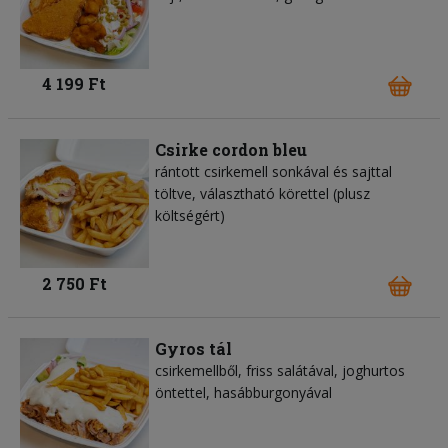
4 199 Ft
Csirke cordon bleu
rántott csirkemell sonkával és sajttal
töltve, választható körettel (plusz
költségért)
2 750 Ft
Gyros tál
csirkemellből, friss salátával, joghurtos
öntettel, hasábburgonyával