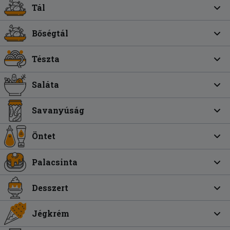
Tál
Bőségtál
Tészta
Saláta
Savanyúság
Öntet
Palacsinta
Desszert
Jégkrém