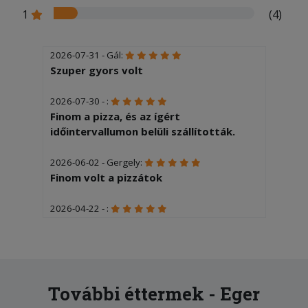
1
(4)
2026-07-31 - Gál:
Szuper gyors volt
2026-07-30 - :
Finom a pizza, és az ígért
időintervallumon belüli szállították.
2026-06-02 - Gergely:
Finom volt a pizzátok
2026-04-22 - :
Nagyon finom volt minden
2026-04-04 - :
Rendkívül gyors szállítás.
További éttermek - Eger
2026-01-31 - :