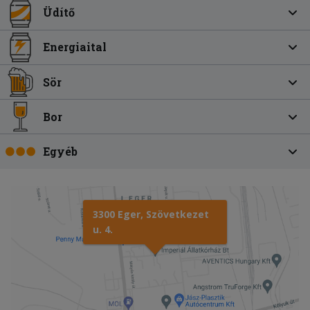
Üdítő
Energiaital
Sör
Bor
Egyéb
3300 Eger, Szövetkezet
u. 4.