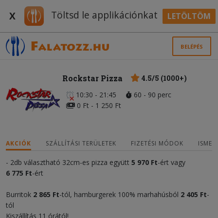
Töltsd le applikációnkat
X
LETÖLTÖM
BELÉPÉS
Rockstar Pizza
4.5/5 (1000+)
10:30 - 21:45
60 - 90 perc
0 Ft - 1 250 Ft
AKCIÓK
SZÁLLÍTÁSI TERÜLETEK
FIZETÉSI MÓDOK
ISMER
- 2db választható 32cm-es pizza együtt
5 970 Ft
-ért vagy
6 775 Ft
-ért
Burritok
2 865 Ft
-tól, hamburgerek 100% marhahúsból
2 405 Ft
-
tól
Kiszállítás 11 órától!