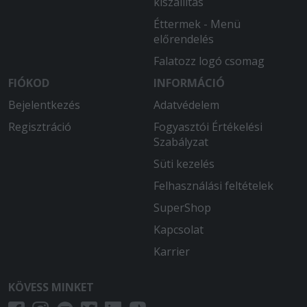
kiszállítás
pizzára. A másik a pizza nem volt meleg,
sőt helyenként kifelyezetten hideg
Éttermek - Menü
volt. Így az ár érték aránya nagyon
előrendelés
rossznak minősült nálam.
Falatozz logó csomag
2025-10-26 - Katalin:
FIÓKOD
INFORMÁCIÓ
Gyors és segítőkész cég
Bejelentkezés
Adatvédelem
Regisztráció
2025-10-24 - Krisztina:
Fogyasztói Értékelési
Az étel rendben volt , viszont 2,5 óra
Szabályzat
mire kiszállították. Szerintem ez már
Süti kezelés
kicsit sok. 2 óra után odatelefonáltam,
Felhasználási feltételek
de mèg csak egy -elnézést nagyon
sokan vannak- .. sem érkezett. Még én
SuperShop
éreztem magam kellemetlenül , hogy
Kapcsolat
érdeklődöm .
Karrier
2025-09-08 - Adrienn:
Nagyon finom volt minden. Bár a
KÖVESS MINKET
tejfölös uborkasaláta, az
csemegeuborkából készült, és nem