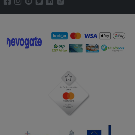
kigyóuborkából, de így is finom volt.
Pont a gyors kiszállításért és a jófej
futárért
2025-09-08 - János:
Fincsi volt....
2025-08-25 - Zsuzsanna:
A legjobb pizza, köszönöm!
2025-07-23 - :
Isteni finom volt
2025-07-06 - Sándor:
Kértem, hogy csípős szósszal küldjék a
gyros tálat és megint nem azzal
kaptam!
2025-06-07 - Zsuzsanna:
Remek