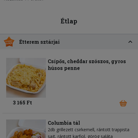
Étlap
Étterem sztárjai
Csípős, cheddar szószos, gyros
húsos penne
3 165 Ft
Columbia tál
2db grillezett csirkemell, rántott trappista
sajt, rántott karfiol, görög saláta