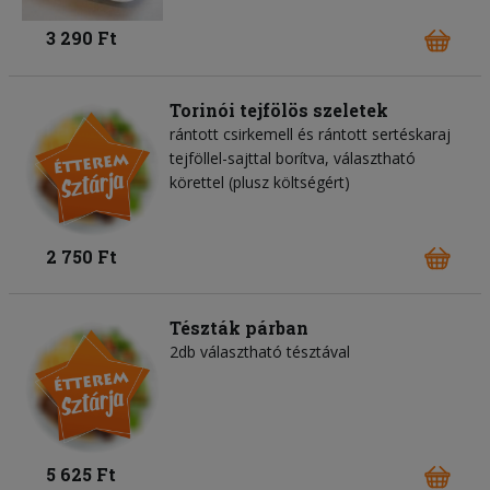
3 290 Ft
Torinói tejfölös szeletek
rántott csirkemell és rántott sertéskaraj
tejföllel-sajttal borítva, választható
körettel (plusz költségért)
2 750 Ft
Tészták párban
2db választható tésztával
5 625 Ft