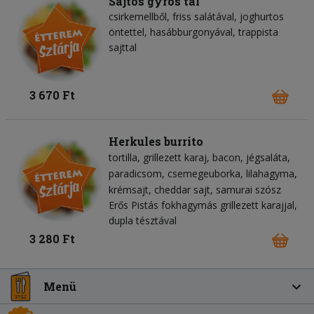
Sajtos gyros tál
csirkemellből, friss salátával, joghurtos
öntettel, hasábburgonyával, trappista
sajttal
3 670 Ft
Herkules burrito
tortilla
grillezett karaj
bacon
jégsaláta
paradicsom
csemegeuborka
lilahagyma
krémsajt
cheddar sajt
samurai szósz
Erős Pistás fokhagymás grillezett karajjal,
dupla tésztával
3 280 Ft
Menü