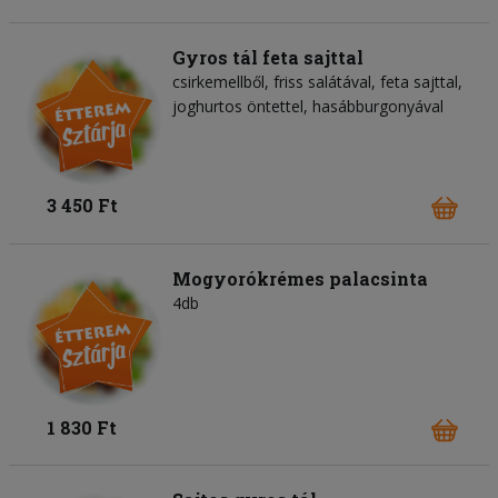
Gyros tál feta sajttal
csirkemellből, friss salátával, feta sajttal,
joghurtos öntettel, hasábburgonyával
3 450 Ft
Mogyorókrémes palacsinta
4db
1 830 Ft