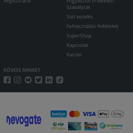
Regisztráció
Fogyasztói Értékelési
Szabályzat
Süti kezelés
Felhasználási feltételek
SuperShop
Kapcsolat
Karrier
KÖVESS MINKET