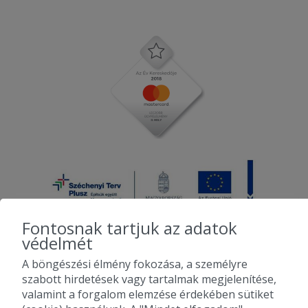
Fontosnak tartjuk az adatok
védelmét
A böngészési élmény fokozása, a személyre
2010-2026 Copyright - Falatozz.hu - Diston-line Kft.
szabott hirdetések vagy tartalmak megjelenítése,
valamint a forgalom elemzése érdekében sütiket
Pizza, gyros, hamburger, menük kedvező áron, egy helyen az összes