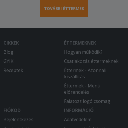
TOVÁBBI ÉTTERMEK
CIKKEK
ÉTTERMEKNEK
Blog
Hogyan működik?
GYIK
Csatlakozás éttermeknek
Receptek
Éttermek - Azonnali
kiszállítás
Éttermek - Menü
előrendelés
Falatozz logó csomag
FIÓKOD
INFORMÁCIÓ
Bejelentkezés
Adatvédelem