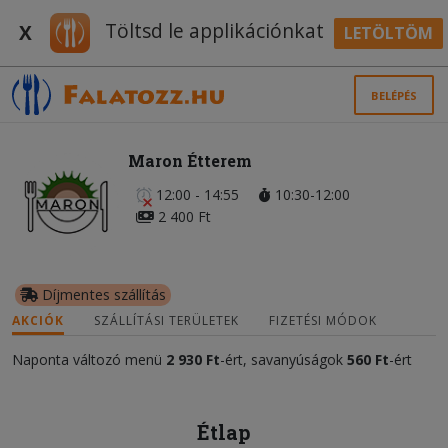
Töltsd le applikációnkat
X
LETÖLTÖM
BELÉPÉS
Maron Étterem
12:00 - 14:55
10:30-12:00
2 400 Ft
Díjmentes szállítás
AKCIÓK
SZÁLLÍTÁSI TERÜLETEK
FIZETÉSI MÓDOK
Naponta változó menü
2 930 Ft
-ért, savanyúságok
560 Ft
-ért
Étlap