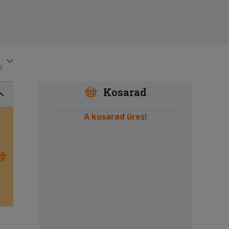
a
Kosarad
A kosarad üres!