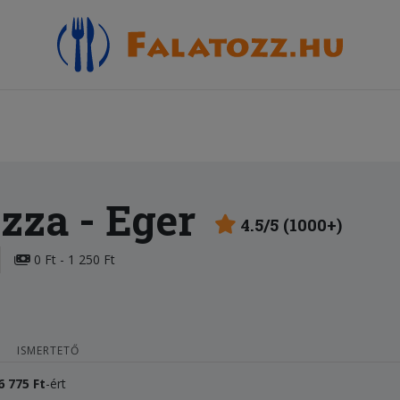
izza
- Eger
4.5/5 (1000+)
0 Ft - 1 250 Ft
ISMERTETŐ
6 775 Ft
-ért