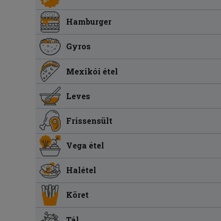
Hamburger
Gyros
Mexikói étel
Leves
Frissensült
Vega étel
Halétel
Köret
Tál