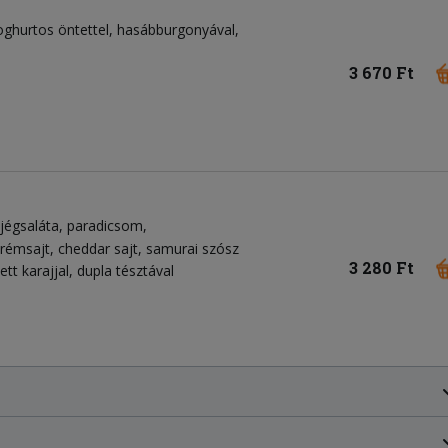
 joghurtos öntettel, hasábburgonyával,
3 670 Ft
jégsaláta
paradicsom
krémsajt
cheddar sajt
samurai szósz
3 280 Ft
tt karajjal, dupla tésztával