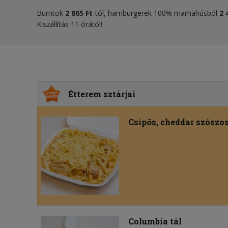
Burritok
2 865 Ft
-tól, hamburgerek 100% marhahúsból
2 
Kiszállítás 11 órától!
Étterem sztárjai
Csípős, cheddar szószo
Columbia tál