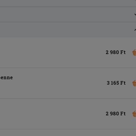
2 980 Ft
 penne
3 165 Ft
2 980 Ft