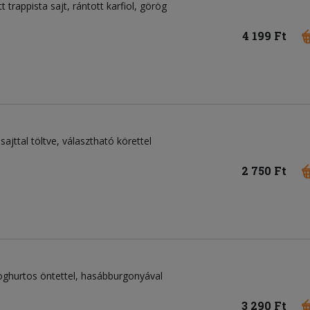
tt trappista sajt, rántott karfiol, görög
4 199 Ft
sajttal töltve, választható körettel
2 750 Ft
, joghurtos öntettel, hasábburgonyával
3 290 Ft