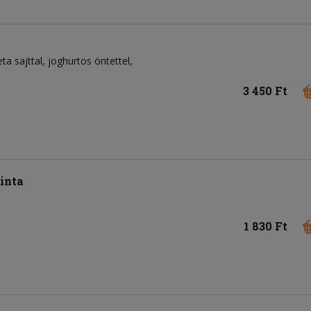
feta sajttal, joghurtos öntettel,
3 450 Ft
inta
1 830 Ft