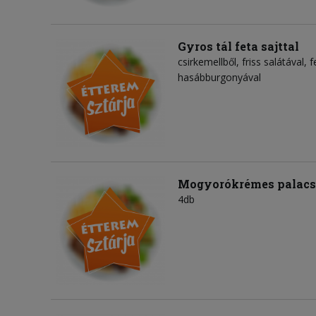
Gyros tál feta sajttal
csirkemellből, friss salátával, 
hasábburgonyával
Mogyorókrémes palacs
4db