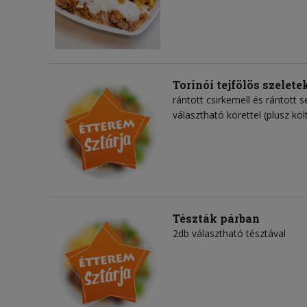
Torinói tejfölös szelete
rántott csirkemell és rántott se
választható körettel (plusz köl
Tészták párban
2db választható tésztával