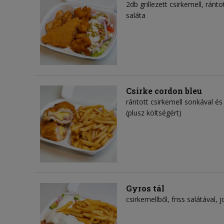
2db grillezett csirkemell, ránto
saláta
Csirke cordon bleu
rántott csirkemell sonkával és 
(plusz költségért)
Gyros tál
csirkemellből, friss salátával