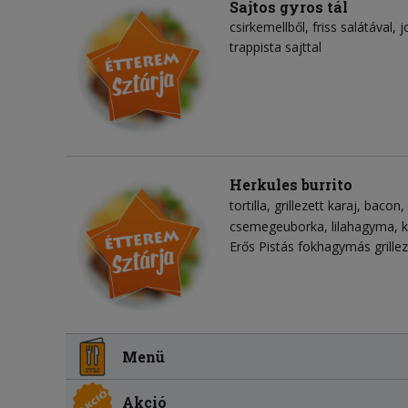
Sajtos gyros tál
csirkemellből, friss salátával,
trappista sajttal
Herkules burrito
tortilla
grillezett karaj
bacon
csemegeuborka
lilahagyma
Erős Pistás fokhagymás grilleze
Menü
Akció