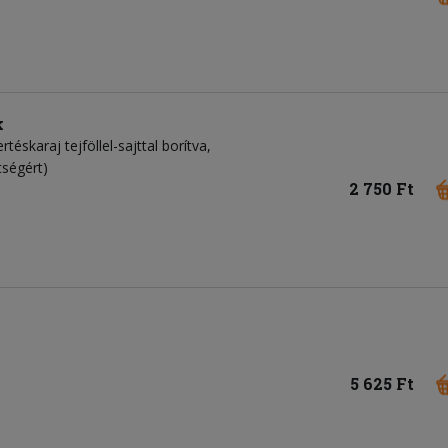
k
rtéskaraj tejföllel-sajttal borítva,
tségért)
2 750 Ft
5 625 Ft