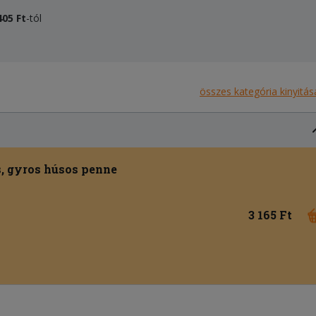
405 Ft
-tól
összes kategória kinyitás
s, gyros húsos penne
3 165 Ft