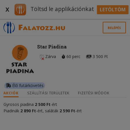
Töltsd le applikációnkat
X
LETÖLTÖM
BELÉPÉS
Star Piadina
Zárva
60 perc
3 500 Ft
Élő futárkövetés
AKCIÓK
SZÁLLÍTÁSI TERÜLETEK
FIZETÉSI MÓDOK
Gyrosos piadina
2 500 Ft
-ért
Piadinák
2
890 Ft
-ért, saláták
2
5
90 Ft
-ért