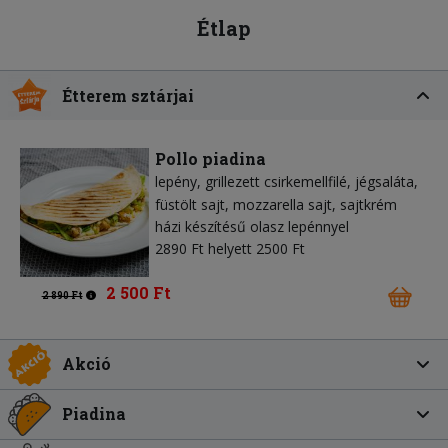
Étlap
Étterem sztárjai
Pollo piadina
lepény
grillezett csirkemellfilé
jégsaláta
füstölt sajt
mozzarella sajt
sajtkrém
házi készítésű olasz lepénnyel
2890 Ft helyett 2500 Ft
2 500 Ft
2 890 Ft
Akció
Piadina