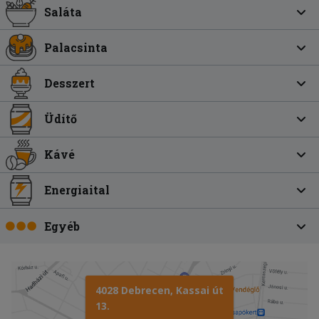
Saláta
Palacsinta
Desszert
Üdítő
Kávé
Energiaital
Egyéb
4028 Debrecen, Kassai út
13.