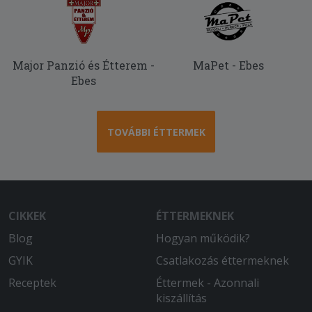
Major Panzió és Étterem -
MaPet - Ebes
Ebes
TOVÁBBI ÉTTERMEK
CIKKEK
ÉTTERMEKNEK
Blog
Hogyan működik?
GYIK
Csatlakozás éttermeknek
Receptek
Éttermek - Azonnali
kiszállítás