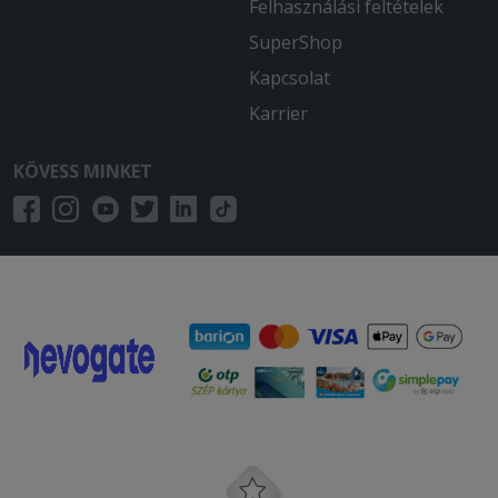
Felhasználási feltételek
SuperShop
Kapcsolat
Karrier
KÖVESS MINKET