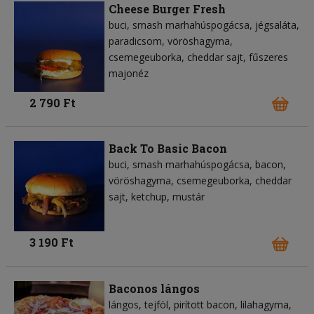
Cheese Burger Fresh
buci
smash marhahúspogácsa
jégsaláta
paradicsom
vöröshagyma
csemegeuborka
cheddar sajt
fűszeres
majonéz
2 790 Ft
Back To Basic Bacon
buci
smash marhahúspogácsa
bacon
vöröshagyma
csemegeuborka
cheddar
sajt
ketchup
mustár
3 190 Ft
Baconos lángos
lángos
tejföl
pirított bacon
lilahagyma