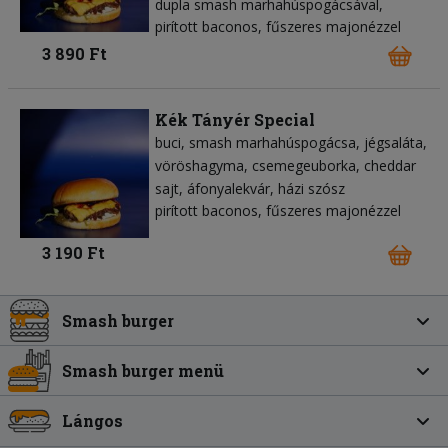
dupla smash marhahúspogácsával,
pirított baconos, fűszeres majonézzel
3 890 Ft
Kék Tányér Special
buci
smash marhahúspogácsa
jégsaláta
vöröshagyma
csemegeuborka
cheddar
sajt
áfonyalekvár
házi szósz
pirított baconos, fűszeres majonézzel
3 190 Ft
Smash burger
Smash burger menü
Lángos