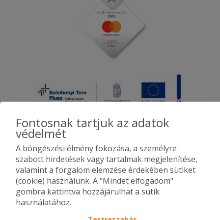
Fontosnak tartjuk az adatok
védelmét
A böngészési élmény fokozása, a személyre
2010-2026 Copyright - Falatozz.hu - Diston-line Kft.
szabott hirdetések vagy tartalmak megjelenítése,
valamint a forgalom elemzése érdekében sütiket
Pizza, gyros, hamburger, menük kedvező áron, egy helyen az összes
(cookie) használunk. A "Mindet elfogadom"
étterem ajánlata.
gombra kattintva hozzájárulhat a sütik
használatához.
Testreszabás