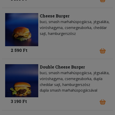
Cheese Burger
buci
smash marhahúspogácsa
jégsaláta
vöröshagyma
csemegeuborka
cheddar
sajt
hamburgerszósz
2 590 Ft
Double Cheese Burger
buci
smash marhahúspogácsa
jégsaláta
vöröshagyma
csemegeuborka
dupla
cheddar sajt
hamburgerszósz
dupla smash marhahúspogácsával
3 190 Ft