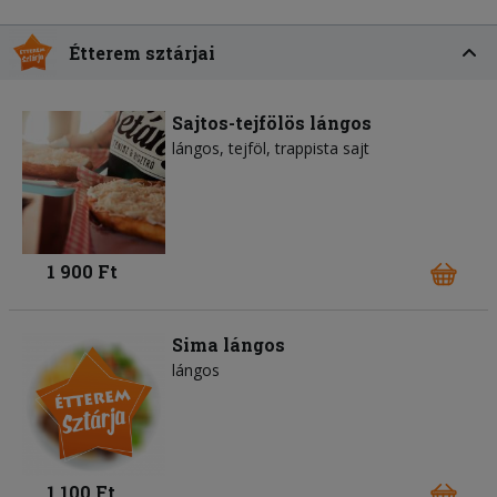
Étterem sztárjai
Sajtos-tejfölös lángos
lángos
tejföl
trappista sajt
1 900 Ft
Sima lángos
lángos
1 100 Ft