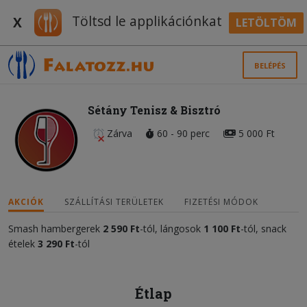
Töltsd le applikációnkat
X
LETÖLTÖM
BELÉPÉS
Sétány Tenisz & Bisztró
Zárva
60 - 90 perc
5 000 Ft
AKCIÓK
SZÁLLÍTÁSI TERÜLETEK
FIZETÉSI MÓDOK
Smash hambergerek
2 590 Ft
-tól, lángosok
1 100 Ft
-tól, snack
ételek
3 290 Ft
-tól
Étlap