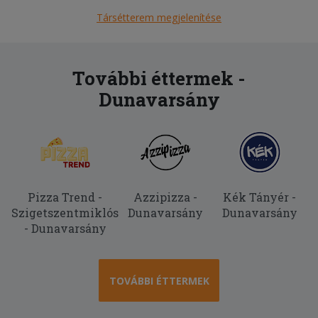
Társétterem megjelenítése
További éttermek -
Dunavarsány
Pizza Trend -
Azzipizza -
Kék Tányér -
Szigetszentmiklós
Dunavarsány
Dunavarsány
- Dunavarsány
TOVÁBBI ÉTTERMEK