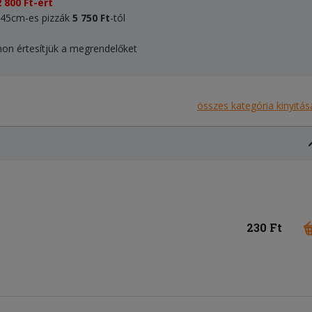
 800 Ft-ért
, 45cm-es pizzák
5 750
Ft
-tól
onon értesítjük a megrendelőket
összes kategória kinyitás
230 Ft