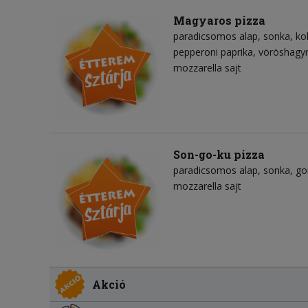
Magyaros pizza
paradicsomos alap
sonka
ko
pepperoni paprika
vöröshag
mozzarella sajt
Son-go-ku pizza
paradicsomos alap
sonka
g
mozzarella sajt
Akció