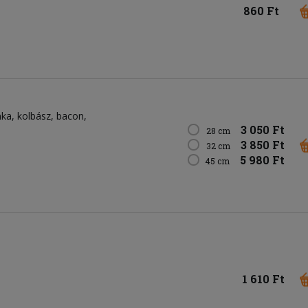
860 Ft
nka
kolbász
bacon
3 050 Ft
28 cm
3 850 Ft
32 cm
5 980 Ft
45 cm
1 610 Ft