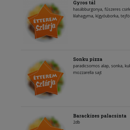
Gyros tál
hasábburgonya
fűszeres csir
lilahagyma
kígyóuborka
tejf
Sonku pizza
paradicsomos alap
sonka
ku
mozzarella sajt
Barackízes palacsinta
2db