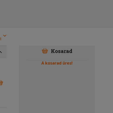
a
Kosarad
A kosarad üres!