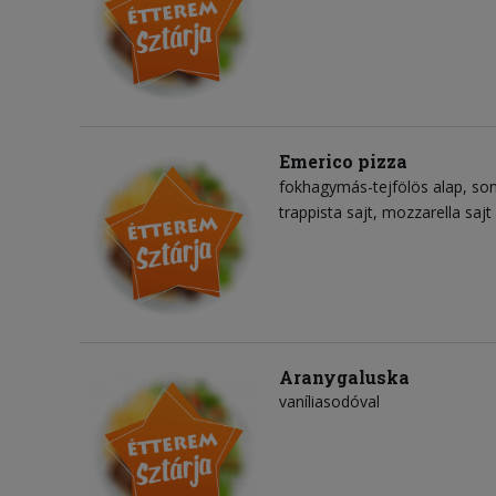
Emerico pizza
fokhagymás-tejfölös alap
so
trappista sajt
mozzarella sajt
Aranygaluska
vaníliasodóval