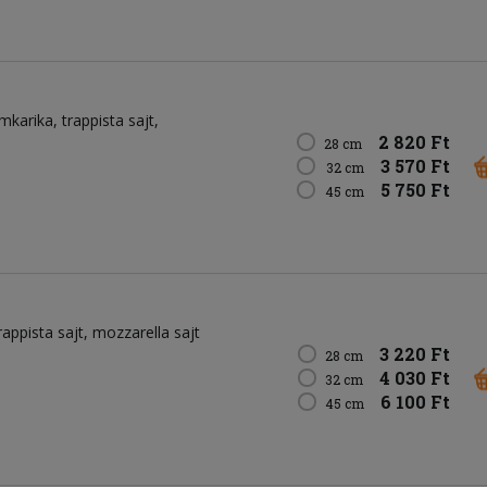
mkarika
trappista sajt
2 820 Ft
28 cm
3 570 Ft
32 cm
5 750 Ft
45 cm
rappista sajt
mozzarella sajt
3 220 Ft
28 cm
4 030 Ft
32 cm
6 100 Ft
45 cm