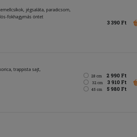
kemellcsíkok
jégsaláta
paradicsom
ölös-fokhagymás öntet
3 390 Ft
korica
trappista sajt
2 990 Ft
28 cm
3 910 Ft
32 cm
5 980 Ft
45 cm