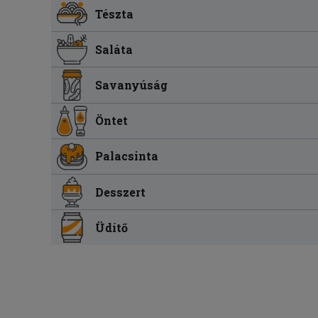
Tészta
Saláta
Savanyúság
Öntet
Palacsinta
Desszert
Üdítő