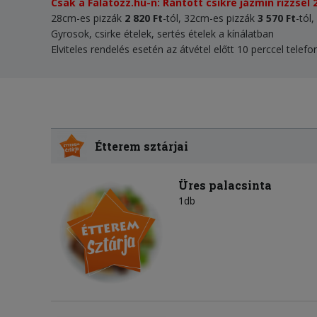
Csak a Falatozz.hu-n: Rántott csikre jázmin rizzsel 2
28cm-es pizzák
2 820
Ft
-tól, 32cm-es pizzák
3 570 Ft
-tól
Gyrosok, csirke ételek, sertés ételek a kínálatban
Elviteles rendelés esetén az átvétel előtt 10 perccel telef
Étterem sztárjai
Üres palacsinta
1db