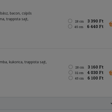
lbász
bacon
csípős
yma
trappista sajt
3 390 Ft
28 cm
6 440 Ft
45 cm
omba
kukorica
trappista sajt
3 160 Ft
28 cm
4 030 Ft
32 cm
6 100 Ft
45 cm