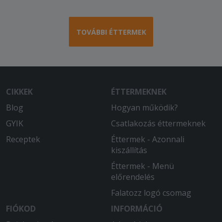
TOVÁBBI ÉTTERMEK
CIKKEK
ÉTTERMEKNEK
Blog
Hogyan működik?
GYIK
Csatlakozás éttermeknek
Receptek
Éttermek - Azonnali
kiszállítás
Éttermek - Menü
előrendelés
Falatozz logó csomag
FIÓKOD
INFORMÁCIÓ