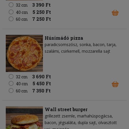
3 390 Ft
32 cm
5 250 Ft
40 cm
7 250 Ft
60 cm
Húsimádó pizza
paradicsomszósz
sonka
bacon
tarja
szalámi
csirkemell
mozzarella sajt
3 690 Ft
32 cm
5 450 Ft
40 cm
7 350 Ft
60 cm
Wall street burger
grillezett zsemle
marhahúspogácsa
bacon
jégsaláta
dupla sajt
olvasztott