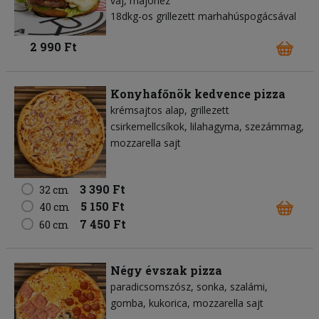
vaj
majonéz
18dkg-os grillezett marhahúspogácsával
2 990 Ft
Konyhafőnök kedvence pizza
krémsajtos alap
grillezett
csirkemellcsíkok
lilahagyma
szezámmag
mozzarella sajt
3 390 Ft
32 cm
5 150 Ft
40 cm
7 450 Ft
60 cm
Négy évszak pizza
paradicsomszósz
sonka
szalámi
gomba
kukorica
mozzarella sajt