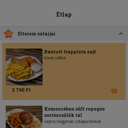
Étlap
Étterem sztárjai
Rántott trappista sajt
köret nélkül
2 790 Ft
Kemencében sült ropogós
sertéscsülök tál
sajtos-hagymás sztapacskával