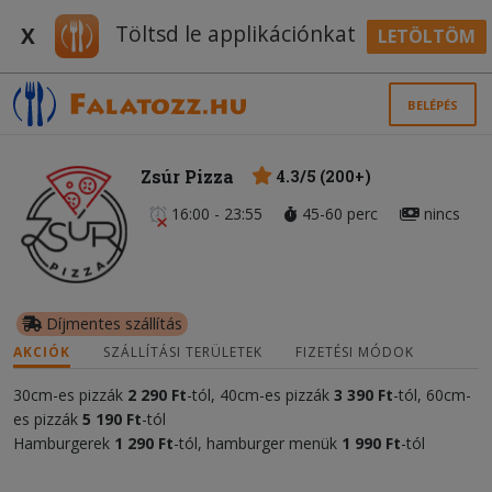
Töltsd le applikációnkat
X
LETÖLTÖM
BELÉPÉS
Zsúr Pizza
4.3/5 (200+)
16:00 - 23:55
45-60 perc
nincs
Díjmentes szállítás
AKCIÓK
SZÁLLÍTÁSI TERÜLETEK
FIZETÉSI MÓDOK
30cm-es pizzák
2 290 Ft
-tól, 40cm-es pizzák
3 390 Ft
-tól, 60cm-
es pizzák
5 190 Ft
-tól
Hamburgerek
1 290 Ft
-tól, hamburger menük
1 990 Ft
-tól