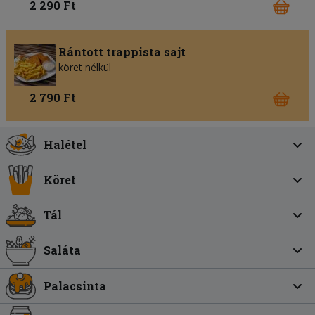
2 290 Ft
Rántott trappista sajt
köret nélkül
2 790 Ft
Halétel
Köret
Tál
Saláta
Palacsinta