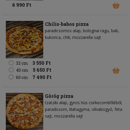
6 990 Ft
Chilis-babos pizza
paradicsomos alap
bolognai ragu
bab
kukorica
chili
mozzarella sajt
3 550 Ft
32 cm
5 650 Ft
40 cm
7 490 Ft
60 cm
Görög pizza
tzatziki alap
gyros hús csirkecombfiléből
paradicsom
lilahagyma
olívabogyó
feta
sajt
mozzarella sajt