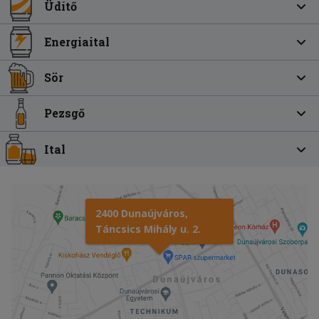
Üdítő
Energiaital
Sör
Pezsgő
Ital
2400 Dunaújváros,
Táncsics Mihály u. 2.