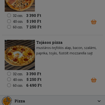
3 390 Ft
32 cm
5 190 Ft
40 cm
7 250 Ft
60 cm
Tojásos pizza
mustáros-tejfölös alap
bacon
szalámi
paprika
tojás
füstölt mozzarella sajt
3 390 Ft
32 cm
5 250 Ft
40 cm
6 490 Ft
60 cm
Pizza