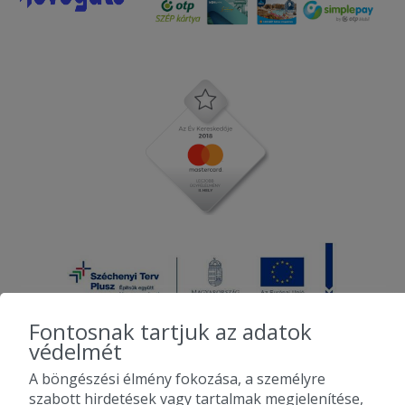
Fontosnak tartjuk az adatok
védelmét
A böngészési élmény fokozása, a személyre
2010-2026 Copyright - Falatozz.hu - Diston-line Kft.
szabott hirdetések vagy tartalmak megjelenítése,