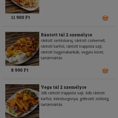
11 900 Ft
Rántott tál 2 személyre
rántott sertéskaraj, rántott csirkemell,
rántott karfiol, rántott trappista sajt,
rántott hagymakarikák, vegyes köret,
tartármártás
8 990 Ft
Vega tál 2 személyre
3db rántott trappista sajt, 6db rántott
karfiol, édesburgonya, grillezett zöldség,
tartármártás