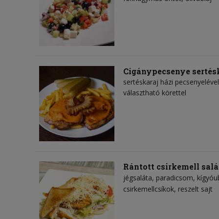
Cigánypecsenye sertés
sertéskaraj házi pecsenyeléve
választható körettel
Rántott csirkemell salá
jégsaláta
paradicsom
kígyóu
csirkemellcsíkok
reszelt sajt