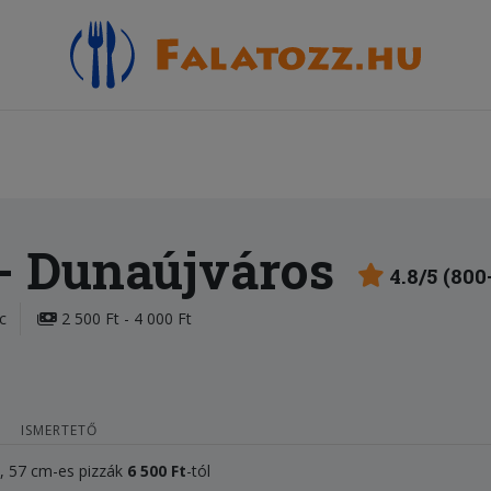
- Dunaújváros
4.8/5 (800
c
2 500 Ft - 4 000 Ft
ISMERTETŐ
l, 57 cm-es pizzák
6 500
Ft
-tól