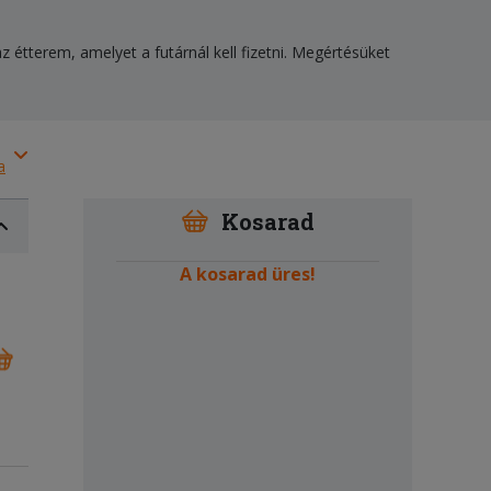
z étterem, amelyet a futárnál kell fizetni. Megértésüket
a
Kosarad
A kosarad üres!