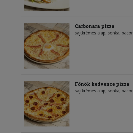
Carbonara pizza
sajtkrémes alap
sonka
baco
Főnök kedvence pizza
sajtkrémes alap
sonka
baco