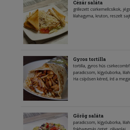
Cézár saláta
grillezett csirkemellcsíkok
jég
lilahagyma
kruton
reszelt saj
Gyros tortilla
tortilla
gyros hús csirkecombfi
paradicsom
kígyóuborka
lil
Ha csípősen kéred, írd a megj
Görög saláta
paradicsom
kígyóuborka
lil
fokhagymás öntet
olívaolaj