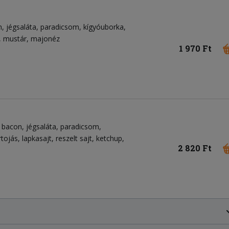
n
jégsaláta
paradicsom
kígyóuborka
mustár
majonéz
1 970 Ft
bacon
jégsaláta
paradicsom
rtojás
lapkasajt
reszelt sajt
ketchup
2 820 Ft