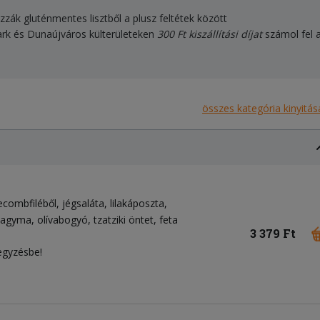
izzák gluténmentes lisztből a plusz feltétek között
ark és Dunaújváros külterületeken
300 Ft kiszállítási díjat
számol fel a
összes kategória kinyitás
ecombfiléből
jégsaláta
lilakáposzta
ahagyma
olívabogyó
tzatziki öntet
feta
3 379 Ft
egyzésbe!