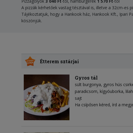
Pizzagolyók
3 040
Ft
-tól, hamburgerek
1 570 Ft
-tól
A pizzák kérhetőek vastag tésztával is, illetve a 32cm-es p
Tájékoztatjuk, hogy a Hankook ház, Hankook Kft., Ipari P
köszönjük.
Étterem sztárjai
Gyros tál
sült burgonya
gyros hús csirk
paradicsom
kígyóuborka
lil
sajt
Ha csípősen kéred, írd a megj