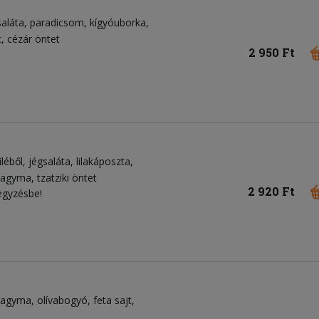
saláta
paradicsom
kígyóuborka
t
cézár öntet
2 950 Ft
léből
jégsaláta
lilakáposzta
ahagyma
tzatziki öntet
2 920 Ft
egyzésbe!
ahagyma
olívabogyó
feta sajt