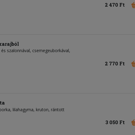
2 470 Ft
karajból
l és szalonnával, csemegeuborkával,
2 770 Ft
ta
borka
lilahagyma
kruton
rántott
3 050 Ft