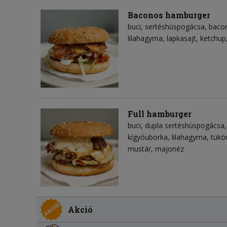
Baconos hamburger
buci
sertéshúspogácsa
baco
lilahagyma
lapkasajt
ketchup
Full hamburger
buci
dupla sertéshúspogácsa
kígyóuborka
lilahagyma
tükö
mustár
majonéz
Akció