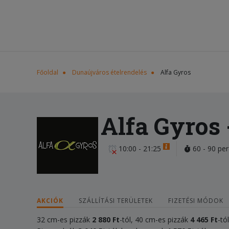
Főoldal
Dunaújváros ételrendelés
Alfa Gyros
Alfa Gyros
10:00 - 21:25
60 - 90 per
AKCIÓK
SZÁLLÍTÁSI TERÜLETEK
FIZETÉSI MÓDOK
32 cm-es pizzák
2 880 Ft
-tól, 40 cm-es pizzák
4 465 Ft
-tó