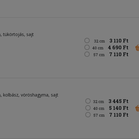
n
tükörtojás
sajt
3 110 Ft
32 cm
4 690 Ft
40 cm
7 110 Ft
57 cm
n
kolbász
vöröshagyma
sajt
3 445 Ft
32 cm
5 140 Ft
40 cm
7 110 Ft
57 cm