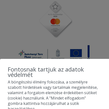
Fontosnak tartjuk az adatok
védelmét
A böngészési élmény fokozása, a személyre
2010-2026 Copyright - Falatozz.hu - Diston-line Kft.
szabott hirdetések vagy tartalmak megjelenítése,
valamint a forgalom elemzése érdekében sütiket
Pizza, gyros, hamburger, menük kedvező áron, egy helyen az összes
(cookie) használunk. A "Mindet elfogadom"
étterem ajánlata.
gombra kattintva hozzájárulhat a sütik
használatához.