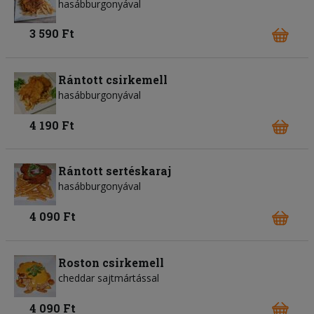
hasábburgonyával
3 590 Ft
Rántott csirkemell
hasábburgonyával
4 190 Ft
Rántott sertéskaraj
hasábburgonyával
4 090 Ft
Roston csirkemell
cheddar sajtmártással
4 090 Ft