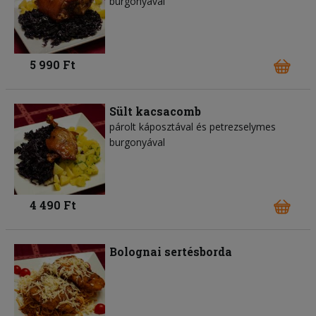
burgonyával
5 990 Ft
Sült kacsacomb
párolt káposztával és petrezselymes
burgonyával
4 490 Ft
Bolognai sertésborda