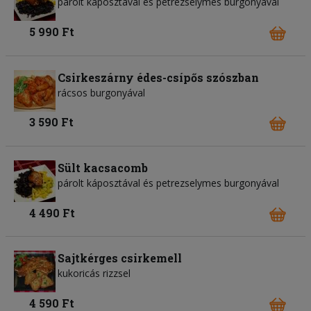
párolt káposztával és petrezselymes burgonyával
5 990 Ft
Csirkeszárny édes-csípős szószban
rácsos burgonyával
3 590 Ft
Sült kacsacomb
párolt káposztával és petrezselymes burgonyával
4 490 Ft
Sajtkérges csirkemell
kukoricás rizzsel
4 590 Ft