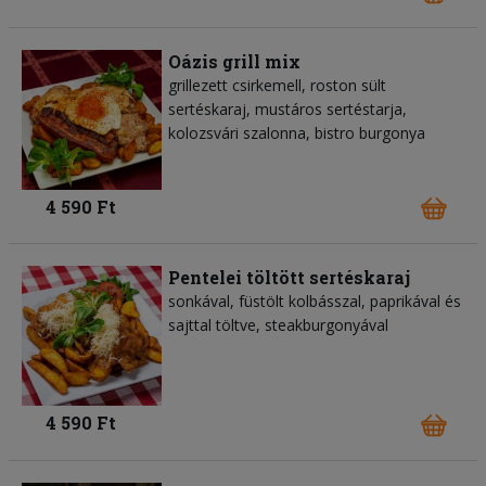
Oázis grill mix
grillezett csirkemell, roston sült
sertéskaraj, mustáros sertéstarja,
kolozsvári szalonna, bistro burgonya
4 590 Ft
Pentelei töltött sertéskaraj
sonkával, füstölt kolbásszal, paprikával és
sajttal töltve, steakburgonyával
4 590 Ft