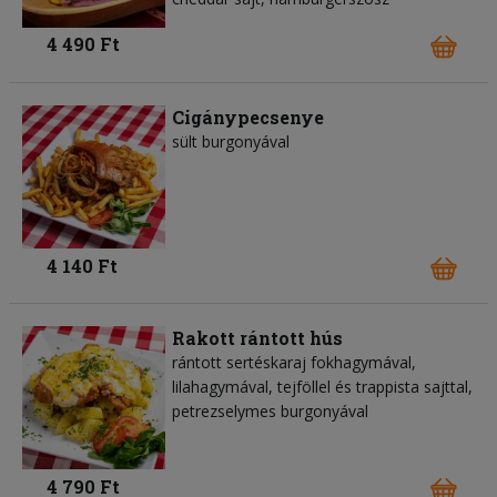
4 490 Ft
Cigánypecsenye
sült burgonyával
4 140 Ft
Rakott rántott hús
rántott sertéskaraj fokhagymával,
lilahagymával, tejföllel és trappista sajttal,
petrezselymes burgonyával
4 790 Ft