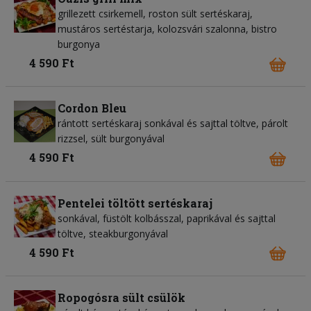
grillezett csirkemell, roston sült sertéskaraj,
mustáros sertéstarja, kolozsvári szalonna, bistro
burgonya
4 590 Ft
Cordon Bleu
rántott sertéskaraj sonkával és sajttal töltve, párolt
rizzsel, sült burgonyával
4 590 Ft
Pentelei töltött sertéskaraj
sonkával, füstölt kolbásszal, paprikával és sajttal
töltve, steakburgonyával
4 590 Ft
Ropogósra sült csülök