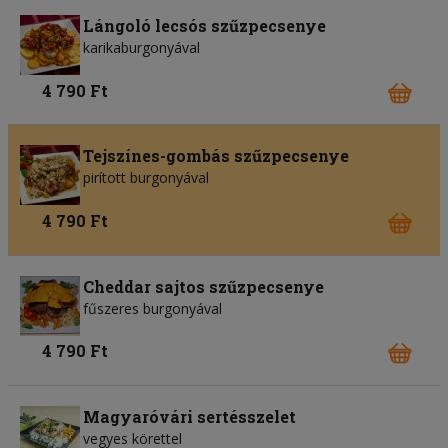
Lángoló lecsós szűzpecsenye
karikaburgonyával
4 790 Ft
Tejszínes-gombás szűzpecsenye
pirított burgonyával
4 790 Ft
Cheddar sajtos szűzpecsenye
fűszeres burgonyával
4 790 Ft
Magyaróvári sertésszelet
vegyes körettel