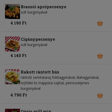
Brassói aprópecsenye
sült burgonyával
4 190 Ft
Cigánypecsenye
sült burgonyával
4 140 Ft
Rakott rántott hús
rántott sertéskaraj fokhagymával, lilahagymával,
tejföllel és trappista sajttal, petrezselymes
burgonyával
4 790 Ft
Oázis grill mix