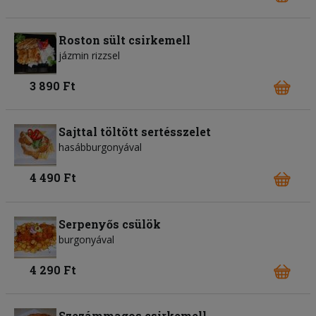
Roston sült csirkemell
jázmin rizzsel
3 890 Ft
Sajttal töltött sertésszelet
hasábburgonyával
4 490 Ft
Serpenyős csülök
burgonyával
4 290 Ft
Szezámmagos csirkemell