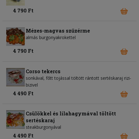
4 790 Ft
Mézes-magvas szűzérme
almás burgonyakrokettel
4 790 Ft
Corso tekercs
sonkával, főtt tojással töltött rántott sertéskaraj rizi-
bizivel
4 490 Ft
Csülökkel és lilahagymával töltött
sertéskaraj
steakburgonyával
4 490 Ft