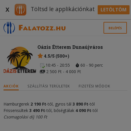
Töltsd le applikációnkat
X
LETÖLTÖM
BELÉPÉS
Oázis Étterem Dunaújváros
4.5/5 (500+)
10:45 - 20:55
60 - 90 perc
2 500 Ft - 4 000 Ft
AKCIÓK
SZÁLLÍTÁSI TERÜLETEK
FIZETÉSI MÓDOK
Hamburgerek
2 190 Ft
-tól, gyros tál
3 890 Ft
-tól
Frissensültek
3 490 Ft
-tól, bőségtálak
4 090 Ft
-tól
Csomagolási díj 100 Ft