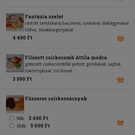
Fantázia szelet
rántott sertéskaraj baconnel, sonkával, lilahagymával
töltve, steakburgonyával
4 490 Ft
Filézett csirkecomb Attila módra
grillezett csirkecombfilé pirított gombával, sajttal,
tökörtojással, rizi-bizivel
3 590 Ft
Fűszeres csirkeszárnyak
3 490 Ft
9db
5 690 Ft
15db