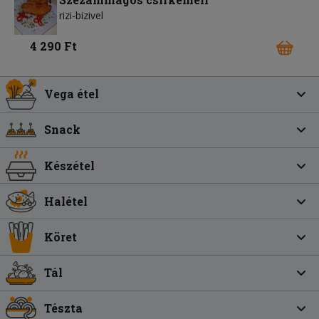
rizi-bizivel
4 290 Ft
Vega étel
Snack
Készétel
Halétel
Köret
Tál
Tészta