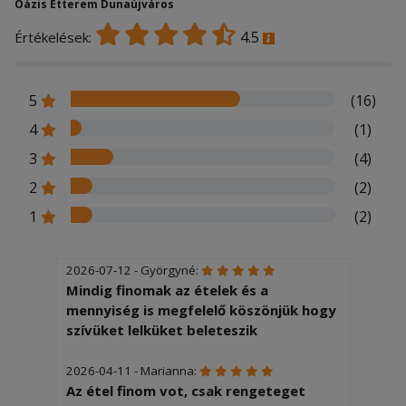
Oázis Étterem Dunaújváros
4.5
Értékelések:
5
(16)
4
(1)
3
(4)
2
(2)
1
(2)
2026-07-12 - Györgyné:
Mindig finomak az ételek és a
mennyiség is megfelelő köszönjük hogy
szívüket lelküket beleteszik
2026-04-11 - Marianna:
Az étel finom vot, csak rengeteget