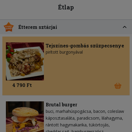
Étlap
Étterem sztárjai
Tejszínes-gombás szűzpecsenye
pirított burgonyával
4 790 Ft
Brutal burger
buci
marhahúspogácsa
bacon
coleslaw
káposztasaláta
paradicsom
lilahagyma
rántott hagymakarika
tükörtojás
cheddar sajt
hamburgerszósz