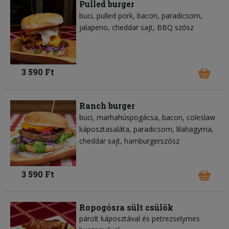
Pulled burger
buci
pulled pork
bacon
paradicsom
jalapeno
cheddar sajt
BBQ szósz
3 590 Ft
Ranch burger
buci
marhahúspogácsa
bacon
coleslaw
káposztasaláta
paradicsom
lilahagyma
cheddar sajt
hamburgerszósz
3 590 Ft
Ropogósra sült csülök
párolt káposztával és petrezselymes