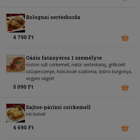
Bolognai sertésborda
4 790 Ft
Oázis fatányéros 1 személyre
roston sült csirkemell, natúr sertéskaraj, grillezett
szűzpecsenye, kolozsvári szalonna, bistro burgonya,
vegyes vágott
5 090 Ft
Sajtos-párizsi csirkemell
rizi-bizivel
4 690 Ft