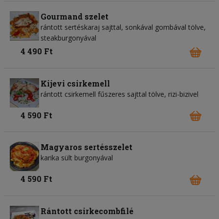
Gourmand szelet
rántott sertéskaraj sajttal, sonkával gombával tölve,
steakburgonyával
4 490 Ft
Kijevi csirkemell
rántott csirkemell fűszeres sajttal tölve, rizi-bizivel
4 590 Ft
Magyaros sertésszelet
karika sült burgonyával
4 590 Ft
Rántott csirkecombfilé