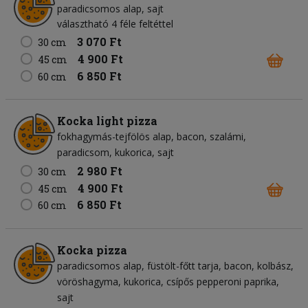
paradicsomos alap
sajt
választható 4 féle feltéttel
3 070 Ft
30 cm
4 900 Ft
45 cm
6 850 Ft
60 cm
Kocka light pizza
fokhagymás-tejfölös alap
bacon
szalámi
paradicsom
kukorica
sajt
2 980 Ft
30 cm
4 900 Ft
45 cm
6 850 Ft
60 cm
Kocka pizza
paradicsomos alap
füstölt-főtt tarja
bacon
kolbász
vöröshagyma
kukorica
csípős pepperoni paprika
sajt