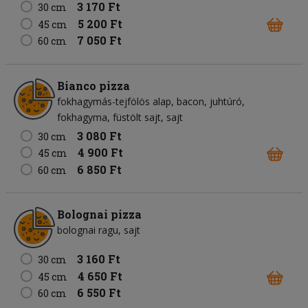
3 170 Ft
30 cm
5 200 Ft
45 cm
7 050 Ft
60 cm
Bianco pizza
fokhagymás-tejfölös alap
bacon
juhtúró
fokhagyma
füstölt sajt
sajt
3 080 Ft
30 cm
4 900 Ft
45 cm
6 850 Ft
60 cm
Bolognai pizza
bolognai ragu
sajt
3 160 Ft
30 cm
4 650 Ft
45 cm
6 550 Ft
60 cm