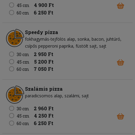
4 900 Ft
45 cm
6 250 Ft
60 cm
Speedy pizza
fokhagymás-tejfölös alap
sonka
bacon
juhtúró
csípős pepperoni paprika
füstölt sajt
sajt
2 950 Ft
30 cm
5 200 Ft
45 cm
7 050 Ft
60 cm
Szalámis pizza
paradicsomos alap
szalámi
sajt
2 960 Ft
30 cm
4 250 Ft
45 cm
6 250 Ft
60 cm