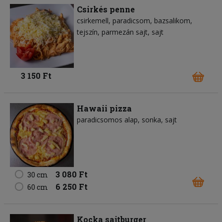
Csirkés penne
csirkemell
paradicsom
bazsalikom
tejszín
parmezán sajt
sajt
3 150 Ft
Hawaii pizza
paradicsomos alap
sonka
sajt
3 080 Ft
30 cm
6 250 Ft
60 cm
Kocka sajtburger