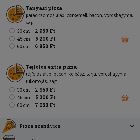
Tanyasi pizza
paradicsomos alap
csirkemell
bacon
vöröshagyma
sajt
2 950 Ft
30 cm
5 200 Ft
45 cm
6 850 Ft
60 cm
Tejfölös extra pizza
tejfölös alap
bacon
kolbász
tarja
vöröshagyma
tükörtojás
sajt
2 950 Ft
30 cm
5 200 Ft
45 cm
7 050 Ft
60 cm
Pizza szendvics