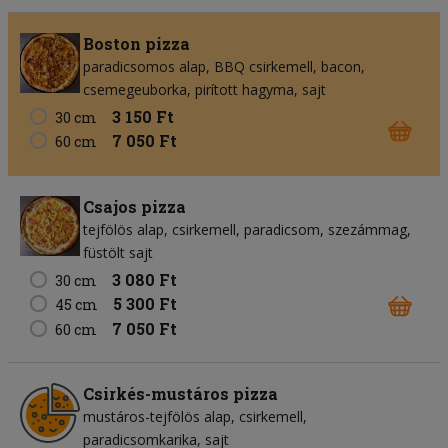
Boston pizza
paradicsomos alap
BBQ csirkemell
bacon
csemegeuborka
pirított hagyma
sajt
3 150 Ft
30 cm
7 050 Ft
60 cm
Csajos pizza
tejfölös alap
csirkemell
paradicsom
szezámmag
füstölt sajt
3 080 Ft
30 cm
5 300 Ft
45 cm
7 050 Ft
60 cm
Csirkés-mustáros pizza
mustáros-tejfölös alap
csirkemell
paradicsomkarika
sajt