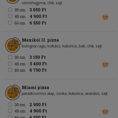
vöröshagyma
chili
sajt
3 050 Ft
30 cm
4 900 Ft
45 cm
6 550 Ft
60 cm
Mexikói II. pizza
bolognai ragu
kolbász
kukorica
bab
chili
sajt
3 150 Ft
30 cm
5 400 Ft
45 cm
6 750 Ft
60 cm
Miami pizza
paradicsomos alap
sonka
kukorica
ananász
sajt
2 950 Ft
30 cm
4 900 Ft
45 cm
6 550 Ft
60 cm