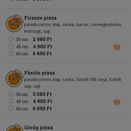
Firenze pizza
paradicsomos alap
sonka
bacon
csemegeuborka
krémsajt
sajt
2 980 Ft
30 cm
4 900 Ft
45 cm
6 850 Ft
60 cm
Füstös pizza
paradicsomos alap
sonka
füstölt-főtt tarja
füstölt
sajt
sajt
3 080 Ft
30 cm
4 900 Ft
45 cm
6 850 Ft
60 cm
Görög pizza