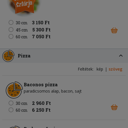
3 150 Ft
30 cm
5 300 Ft
45 cm
7 050 Ft
60 cm
Pizza
Feltétek:
kép
szöveg
Baconos pizza
paradicsomos alap
bacon
sajt
2 960 Ft
30 cm
6 250 Ft
60 cm