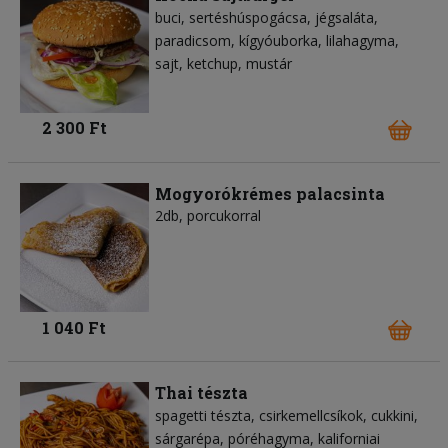
buci
sertéshúspogácsa
jégsaláta
paradicsom
kígyóuborka
lilahagyma
sajt
ketchup
mustár
2 300 Ft
Mogyorókrémes palacsinta
2db, porcukorral
1 040 Ft
Thai tészta
spagetti tészta
csirkemellcsíkok
cukkini
sárgarépa
póréhagyma
kaliforniai