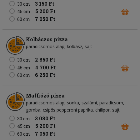
3 150 Ft
30 cm
5 200 Ft
45 cm
7 050 Ft
60 cm
Kolbászos pizza
paradicsomos alap
kolbász
sajt
2 850 Ft
30 cm
4 700 Ft
45 cm
6 250 Ft
60 cm
Maffiózó pizza
paradicsomos alap
sonka
szalámi
paradicsom
gomba
csípős pepperoni paprika
chilipor
sajt
3 080 Ft
30 cm
5 200 Ft
45 cm
7 050 Ft
60 cm