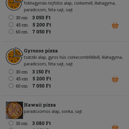
fokhagymás-tejfölös alap
csirkemell
lilahagyma
paradicsom
feta sajt
sajt
3 050 Ft
30 cm
5 200 Ft
45 cm
7 050 Ft
60 cm
Gyrosos pizza
tzatziki alap
gyros hús csirkecombfiléből
lilahagyma
paradicsom
feta sajt
sajt
3 150 Ft
30 cm
5 200 Ft
45 cm
7 050 Ft
60 cm
Hawaii pizza
paradicsomos alap
sonka
sajt
3 080 Ft
30 cm