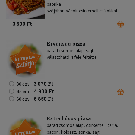
paprika
szójában pácolt csirkemell csíkokkal
3 500 Ft
Kívánság pizza
paradicsomos alap
sajt
választható 4 féle feltéttel
3 070 Ft
30 cm
4 900 Ft
45 cm
6 850 Ft
60 cm
Extra húsos pizza
paradicsomos alap
csirkemell
tarja
bacon
kolbász
sonka
sajt