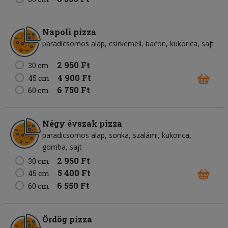
Napoli pizza
paradicsomos alap
csirkemell
bacon
kukorica
sajt
2 950 Ft
30 cm
4 900 Ft
45 cm
6 750 Ft
60 cm
Négy évszak pizza
paradicsomos alap
sonka
szalámi
kukorica
gomba
sajt
2 950 Ft
30 cm
5 400 Ft
45 cm
6 550 Ft
60 cm
Ördög pizza