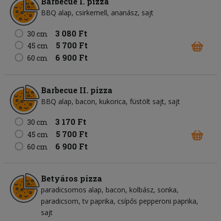
Barbecue I. pizza
BBQ alap
csirkemell
ananász
sajt
3 080 Ft
30 cm
5 700 Ft
45 cm
6 900 Ft
60 cm
Barbecue II. pizza
BBQ alap
bacon
kukorica
füstölt sajt
sajt
3 170 Ft
30 cm
5 700 Ft
45 cm
6 900 Ft
60 cm
Betyáros pizza
paradicsomos alap
bacon
kolbász
sonka
paradicsom
tv paprika
csípős pepperoni paprika
sajt