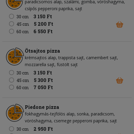
paradicsomos alap
szalámi
gomba
vöröshagyma
csípős pepperoni paprika
sajt
3 150 Ft
30 cm
5 200 Ft
45 cm
6 550 Ft
60 cm
Ötsajtos pizza
krémsajtos alap
trappista sajt
camembert sajt
mozzarella sajt
füstölt sajt
3 150 Ft
30 cm
5 300 Ft
45 cm
7 050 Ft
60 cm
Piedone pizza
fokhagymás-tejfölös alap
sonka
paradicsom
vöröshagyma
csemege pepperoni paprika
sajt
2 950 Ft
30 cm