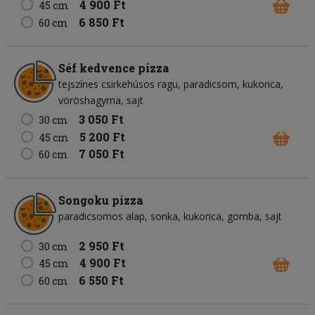
4 900 Ft
45 cm
6 850 Ft
60 cm
Séf kedvence pizza
tejszínes csirkehúsos ragu
paradicsom
kukorica
vöröshagyma
sajt
3 050 Ft
30 cm
5 200 Ft
45 cm
7 050 Ft
60 cm
Songoku pizza
paradicsomos alap
sonka
kukorica
gomba
sajt
2 950 Ft
30 cm
4 900 Ft
45 cm
6 550 Ft
60 cm