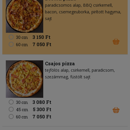
paradicsomos alap
BBQ csirkemell
bacon
csemegeuborka
pirított hagyma
sajt
3 150 Ft
30 cm
7 050 Ft
60 cm
Csajos pizza
tejfölös alap
csirkemell
paradicsom
szezámmag
füstölt sajt
3 080 Ft
30 cm
5 300 Ft
45 cm
7 050 Ft
60 cm