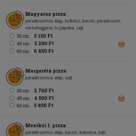
Magyaros pizza
paradicsomos alap
kolbász
bacon
paradicsom
vöröshagyma
tv paprika
sajt
3 150 Ft
30 cm
5 200 Ft
45 cm
6 850 Ft
60 cm
Margaréta pizza
paradicsomos alap
sajt
2 760 Ft
30 cm
4 500 Ft
45 cm
5 850 Ft
60 cm
Mexikói I. pizza
paradicsomos alap
bacon
kukorica
bab