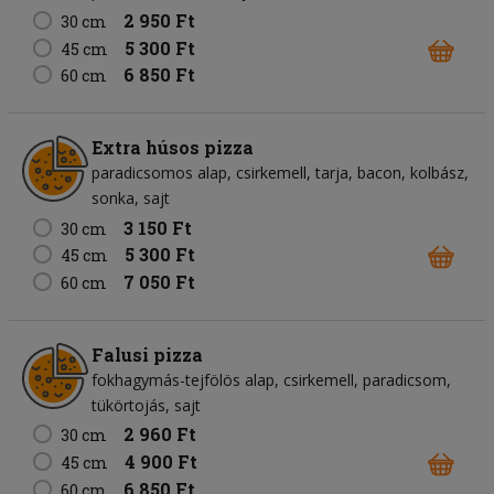
2 950 Ft
30 cm
5 300 Ft
45 cm
6 850 Ft
60 cm
Extra húsos pizza
paradicsomos alap
csirkemell
tarja
bacon
kolbász
sonka
sajt
3 150 Ft
30 cm
5 300 Ft
45 cm
7 050 Ft
60 cm
Falusi pizza
fokhagymás-tejfölös alap
csirkemell
paradicsom
tükörtojás
sajt
2 960 Ft
30 cm
4 900 Ft
45 cm
6 850 Ft
60 cm