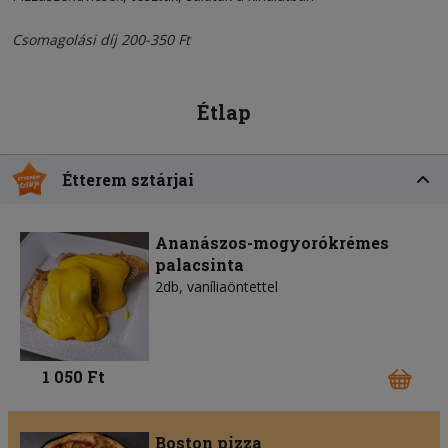
Csomagolási díj 200-350 Ft
Étlap
Étterem sztárjai
Ananászos-mogyorókrémes
palacsinta
2db, vaníliaöntettel
1 050 Ft
Boston pizza