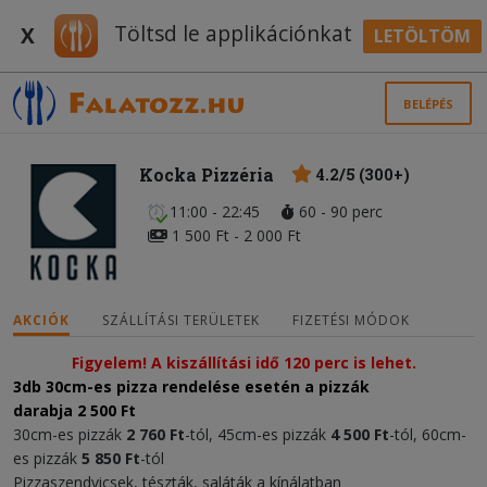
Töltsd le applikációnkat
X
LETÖLTÖM
BELÉPÉS
Kocka Pizzéria
4.2/5 (300+)
11:00 - 22:45
60 - 90 perc
1 500 Ft - 2 000 Ft
AKCIÓK
SZÁLLÍTÁSI TERÜLETEK
FIZETÉSI MÓDOK
Figyelem! A kiszállítási idő 120 perc is lehet.
3db 30cm-es pizza rendelése esetén a pizzák
darabja
2 500 Ft
30cm-es pizzák
2 760 Ft
-tól, 45cm-es pizzák
4 500 Ft
-tól, 60cm-
es pizzák
5 850 Ft
-tól
Pizzaszendvicsek, tészták, saláták a kínálatban