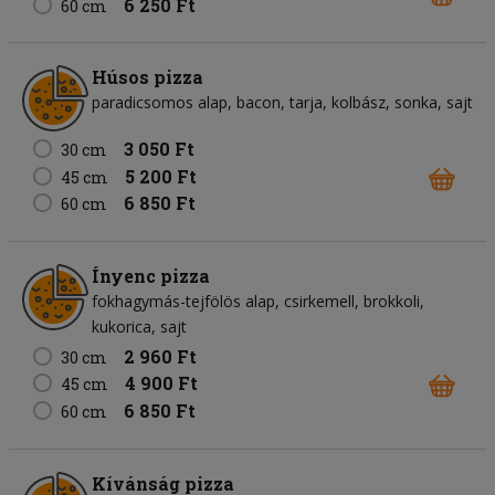
6 250 Ft
60 cm
Húsos pizza
paradicsomos alap
bacon
tarja
kolbász
sonka
sajt
3 050 Ft
30 cm
5 200 Ft
45 cm
6 850 Ft
60 cm
Ínyenc pizza
fokhagymás-tejfölös alap
csirkemell
brokkoli
kukorica
sajt
2 960 Ft
30 cm
4 900 Ft
45 cm
6 850 Ft
60 cm
Kívánság pizza