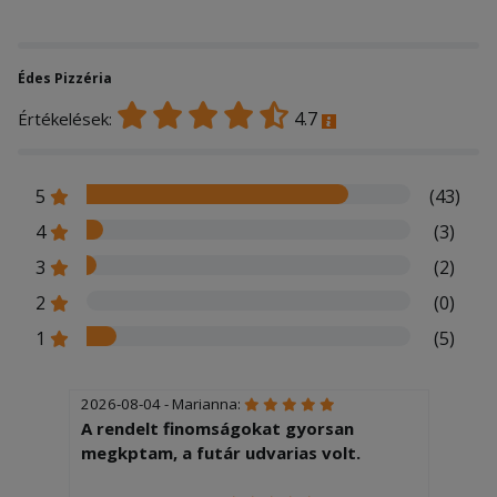
Édes Pizzéria
4.7
Értékelések:
5
(43)
4
(3)
3
(2)
2
(0)
1
(5)
2026-08-04 - Marianna:
A rendelt finomságokat gyorsan
megkptam, a futár udvarias volt.