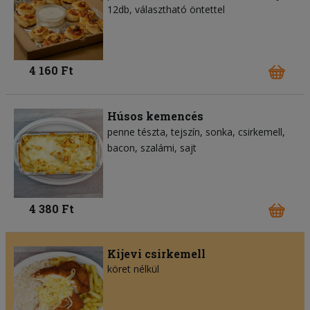
12db, választható öntettel
4 160 Ft
Húsos kemencés
penne tészta
tejszín
sonka
csirkemell
bacon
szalámi
sajt
4 380 Ft
Kijevi csirkemell
köret nélkül