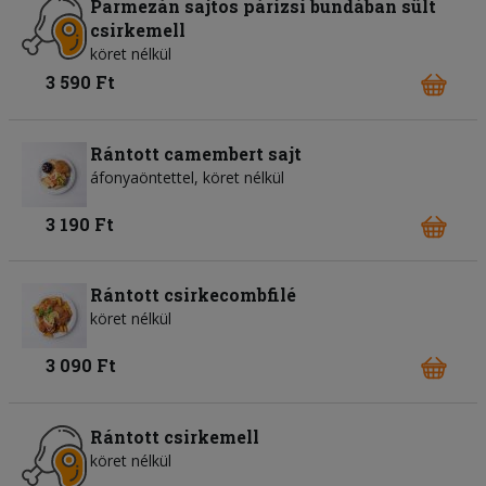
Parmezán sajtos párizsi bundában sült
csirkemell
köret nélkül
3 590 Ft
Rántott camembert sajt
áfonyaöntettel, köret nélkül
3 190 Ft
Rántott csirkecombfilé
köret nélkül
3 090 Ft
Rántott csirkemell
köret nélkül