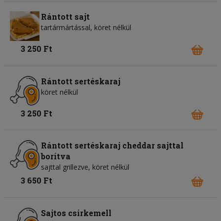
Rántott sajt
tartármártással, köret nélkül
3 250 Ft
Rántott sertéskaraj
köret nélkül
3 250 Ft
Rántott sertéskaraj cheddar sajttal
borítva
sajttal grillezve, köret nélkül
3 650 Ft
Sajtos csirkemell