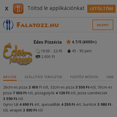
Töltsd le applikációnkat
X
LETÖLTÖM
BELÉPÉS
Édes Pizzéria
4.7/5 (4000+)
10:00 - 22:45
45 - 90 perc
2 000 Ft
AKCIÓK
SZÁLLÍTÁSI TERÜLETEK
FIZETÉSI MÓDOK
ISMER
26cm-es pizza
2 450
Ft-tól, 32cm-es pizza
3 55
0 Ft-
tól, 50cm-es
pizza
7 050
Ft
-tól, pizzagolyók
4
120 Ft
-tól, pizza szendvicsek
3
590 Ft
-tól
Gyros tál
4 690 Ft
-ért, quesadillák
4
35
0 Ft
-ért, burritok
3 980 Ft
-
tól, wrapek
3 890 Ft
-tól