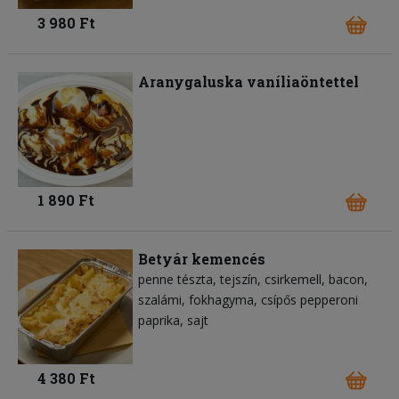
3 980 Ft
Aranygaluska vaníliaöntettel
1 890 Ft
Betyár kemencés
penne tészta
tejszín
csirkemell
bacon
szalámi
fokhagyma
csípős pepperoni
paprika
sajt
4 380 Ft