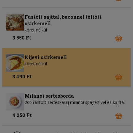
Füstölt sajttal, baconnel töltött
csirkemell
köret nélkül
3 550 Ft
Kijevi csirkemell
köret nélkül
3 490 Ft
Milánói sertésborda
2db rántott sertéskaraj milánói spagettivel és sajttal
4 250 Ft