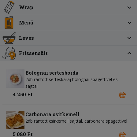
Wrap
Menü
Leves
Frissensült
Bolognai sertésborda
2db rántott sertéskaraj bolognai spagettivel és
sajttal
4 250 Ft
Carbonara csirkemell
2db rántott csirkemell sajttal, carbonara spagettivel
5 080 Ft