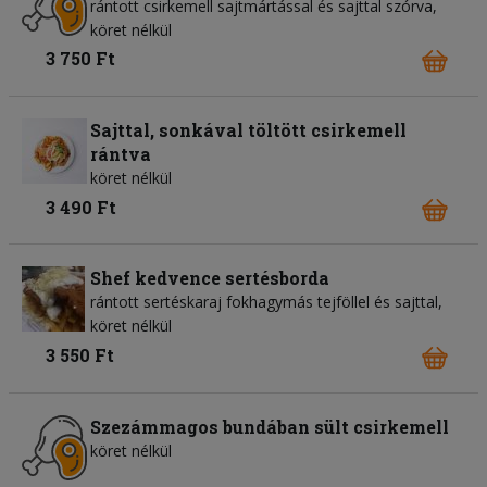
rántott csirkemell sajtmártással és sajttal szórva,
köret nélkül
3 750 Ft
Sajttal, sonkával töltött csirkemell
rántva
köret nélkül
3 490 Ft
Shef kedvence sertésborda
rántott sertéskaraj fokhagymás tejföllel és sajttal,
köret nélkül
3 550 Ft
Szezámmagos bundában sült csirkemell
köret nélkül