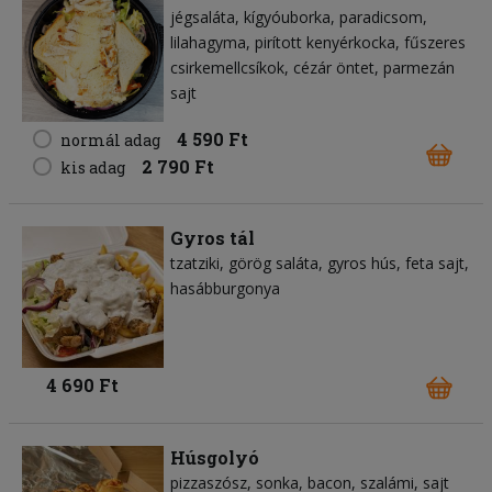
jégsaláta
kígyóuborka
paradicsom
lilahagyma
pirított kenyérkocka
fűszeres
csirkemellcsíkok
cézár öntet
parmezán
sajt
4 590 Ft
normál adag
2 790 Ft
kis adag
Gyros tál
tzatziki
görög saláta
gyros hús
feta sajt
hasábburgonya
4 690 Ft
Húsgolyó
pizzaszósz
sonka
bacon
szalámi
sajt