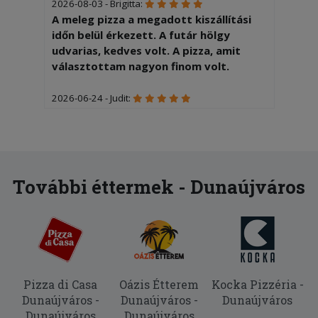
2026-08-03 - Brigitta:
A meleg pizza a megadott kiszállítási
időn belül érkezett. A futár hölgy
udvarias, kedves volt. A pizza, amit
választottam nagyon finom volt.
2026-06-24 - Judit:
A gyerekek nagyon finomnak találták a
Sobéku és Dunaújváros pizzákat, amik
forrón érkeztek ki Nagyvenyimre. A
pizzák és a kiszállítás díja is rendben
van. Köszönjük!
További éttermek - Dunaújváros
2026-05-21 - :
Igen finom volt
2026-05-04 - :
Nagyon finom,jó volt.
Pizza di Casa
Oázis Étterem
Kocka Pizzéria -
Dunaújváros -
Dunaújváros -
Dunaújváros
2026-03-09 - Szabina:
Dunaújváros
Dunaújváros