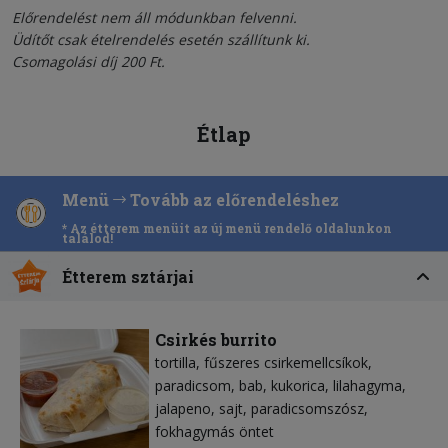
Előrendelést nem áll módunkban felvenni.
Üdítőt csak ételrendelés esetén szállítunk ki.
Csomagolási díj 200 Ft.
Étlap
Menü
Tovább az előrendeléshez
* Az étterem menüit az új menü rendelő oldalunkon
találod!
Étterem sztárjai
Csirkés burrito
tortilla
fűszeres csirkemellcsíkok
paradicsom
bab
kukorica
lilahagyma
jalapeno
sajt
paradicsomszósz
fokhagymás öntet