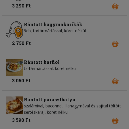
3 290 Ft
Rántott hagymakarikák
9db, tartármártással, köret nélkül
2 750 Ft
Rántott karfiol
tartármártással, köret nélkül
3 050 Ft
Rántott parasztbatyu
szalámival, baconnel, lilahagymával és sajttal töltött
sertéskaraj, köret nélkül
3 590 Ft