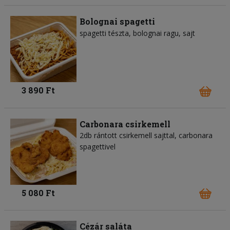
Bolognai spagetti
spagetti tészta
bolognai ragu
sajt
3 890 Ft
Carbonara csirkemell
2db rántott csirkemell sajttal, carbonara
spagettivel
5 080 Ft
Cézár saláta