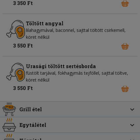
3 350 Ft
Töltött angyal
lilahagymával, baconnel, sajttal töltött csirkemell,
köret nélkül
3 550 Ft
Urasági töltött sertésborda
füstölt tarjával, fokhagymás tejföllel, sajttal töltve,
köret nélkül
3 550 Ft
Grill étel
Egytálétel