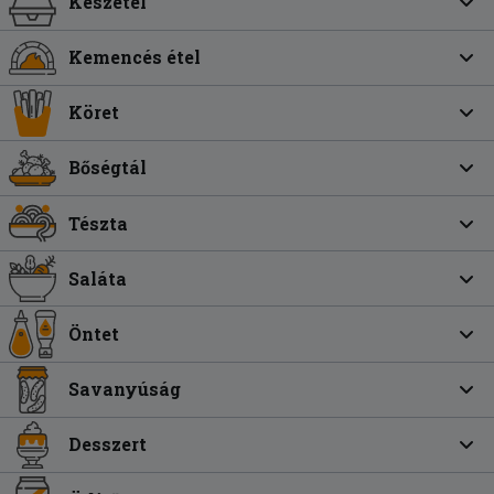
Készétel
Kemencés étel
Köret
Bőségtál
Tészta
Saláta
Öntet
Savanyúság
Desszert