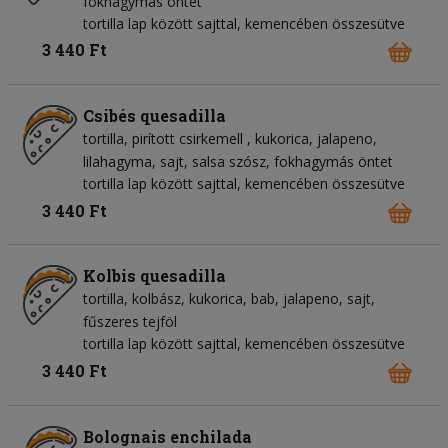
fokhagymás öntet
tortilla lap között sajttal, kemencében összesütve
3 440 Ft
Csibés quesadilla
tortilla
pirított csirkemell
kukorica
jalapeno
lilahagyma
sajt
salsa szósz
fokhagymás öntet
tortilla lap között sajttal, kemencében összesütve
3 440 Ft
Kolbis quesadilla
tortilla
kolbász
kukorica
bab
jalapeno
sajt
fűszeres tejföl
tortilla lap között sajttal, kemencében összesütve
3 440 Ft
Bolognais enchilada