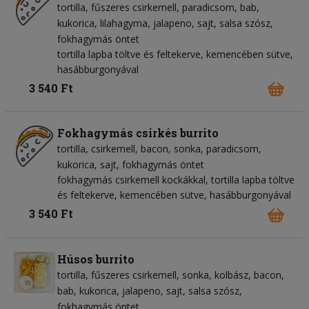
tortilla
fűszeres csirkemell
paradicsom
bab
kukorica
lilahagyma
jalapeno
sajt
salsa szósz
fokhagymás öntet
tortilla lapba töltve és feltekerve, kemencében sütve,
hasábburgonyával
3 540 Ft
Fokhagymás csirkés burrito
tortilla
csirkemell
bacon
sonka
paradicsom
kukorica
sajt
fokhagymás öntet
fokhagymás csirkemell kockákkal, tortilla lapba töltve
és feltekerve, kemencében sütve, hasábburgonyával
3 540 Ft
Húsos burrito
tortilla
fűszeres csirkemell
sonka
kolbász
bacon
bab
kukorica
jalapeno
sajt
salsa szósz
fokhagymás öntet