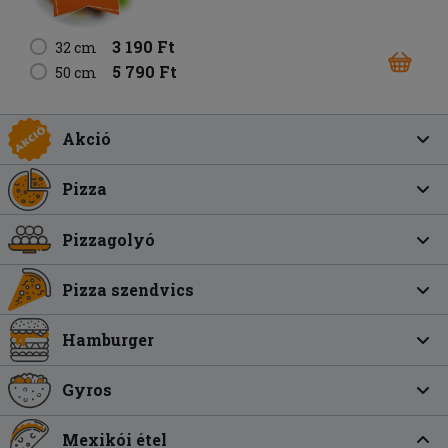
3 190 Ft
32 cm
5 790 Ft
50 cm
Akció
Pizza
Pizzagolyó
Pizza szendvics
Hamburger
Gyros
Mexikói étel