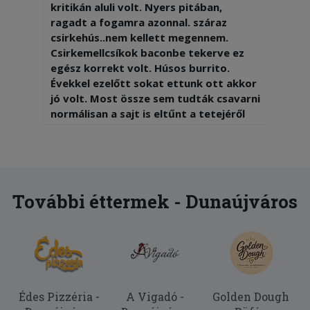
kritikán aluli volt. Nyers pitában,
ragadt a fogamra azonnal. száraz
csirkehús..nem kellett megennem.
Csirkemellcsíkok baconbe tekerve ez
egész korrekt volt. Húsos burrito.
Évekkel ezelőtt sokat ettunk ott akkor
jó volt. Most össze sem tudták csavarni
normálisan a sajt is eltűnt a tetejéről
pedig a képeken így szerepel, ehető
volt de sokkal jobb burritok vannak a
városban !2 Többet innen sem
rendelünk )
További éttermek - Dunaújváros
2025-10-26 - Marianna:
A palacsinta finom volt, a futár pontos
és udvarias.
Édes Pizzéria -
A Vigadó -
Golden Dough