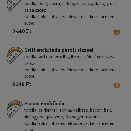
tortilla
bolognai ragu
bab
kukorica
lilahagyma
salsa szósz
tortilla lapba töltve és felcsavarva, kemencében
sütve
3 440 Ft
Grill enchilada párolt rizzsel
tortilla
grill csirkemell
grillezett zöldségek
salsa
szósz
tortilla lapba töltve és felcsavarva, kemencében
sütve
3 340 Ft
Húsos enchilada
tortilla
csirkemell
sonka
kolbász
bacon
bab
lilahagyma
jalapeno
fokhagymás öntet
tortilla lapba töltve és felcsavarva, kemencében
sütve