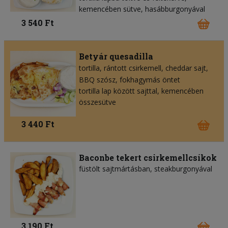
kemencében sütve, hasábburgonyával
3 540 Ft
Betyár quesadilla
tortilla
rántott csirkemell
cheddar sajt
BBQ szósz
fokhagymás öntet
tortilla lap között sajttal, kemencében
összesütve
3 440 Ft
Baconbe tekert csirkemellcsíkok
füstölt sajtmártásban, steakburgonyával
3 190 Ft