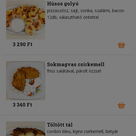
Húsos golyó
pizzaszósz
sajt
sonka
szalámi
bacon
12db, választható öntettel
3 290 Ft
Sokmagvas csirkemell
friss salátával, párolt rizzsel
3 340 Ft
Töltött tál
cordon bleu, kijevi csirkemell, betyár