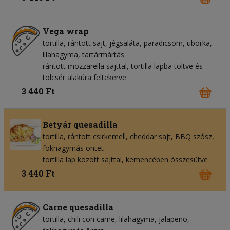
Vega wrap
tortilla
rántott sajt
jégsaláta
paradicsom
uborka
lilahagyma
tartármártás
rántott mozzarella sajttal, tortilla lapba töltve és
tölcsér alakúra feltekerve
3 440 Ft
Betyár quesadilla
tortilla
rántott csirkemell
cheddar sajt
BBQ szósz
fokhagymás öntet
tortilla lap között sajttal, kemencében összesütve
3 440 Ft
Carne quesadilla
tortilla
chili con carne
lilahagyma
jalapeno