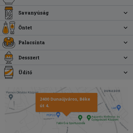
Savanyúság
Öntet
Palacsinta
Desszert
Üdítő
2400 Dunaújváros, Béke
út 4.