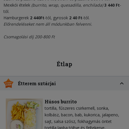
Mexikói ételek
(burrito, wrap, quesadilla, enchilada)
3
440 Ft
-
tól.
Hamburgerek
2 440
Ft
-tól, gyrosok
2
40 Ft
-tól.
Előrendeléseket nem áll módunkban felvenni.
Csomagolási díj 200-800 Ft
Étlap
Étterem sztárjai
Húsos burrito
tortilla
fűszeres csirkemell
sonka
kolbász
bacon
bab
kukorica
jalapeno
sajt
salsa szósz
fokhagymás öntet
tortilla lapba töltve és feltekerve,