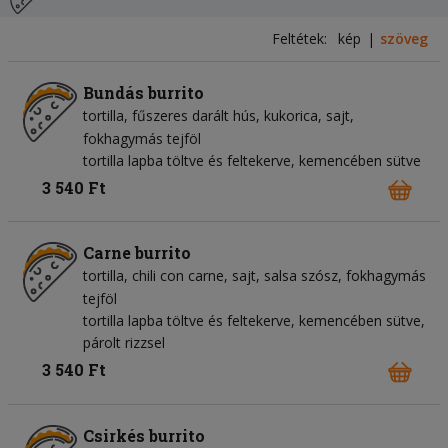
Feltétek:
kép
szöveg
Bundás burrito
tortilla
fűszeres darált hús
kukorica
sajt
fokhagymás tejföl
tortilla lapba töltve és feltekerve, kemencében sütve
3 540 Ft
Carne burrito
tortilla
chili con carne
sajt
salsa szósz
fokhagymás
tejföl
tortilla lapba töltve és feltekerve, kemencében sütve,
párolt rizzsel
3 540 Ft
Csirkés burrito