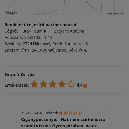
Rendelést teljesítő partner adatai:
Cégnév: Futár-Team KFT (Betyar's Konyha)
Adószám: 23521335-1-13
Székhely: 2724 Újlengyel, Petőfi Sándor u. 48.
Étterem címe: 2400 Dunaújváros, Béke út 4.
Betyar's Konyha
4.4
Értékelések:
2026-06-04 - Roland:
Cigánypecsenye... Hát nem csirkehúsra
számítottunk Gyros pitában..na ez