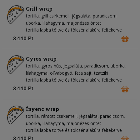
Grill wrap
tortilla
grill csirkemell
jégsaláta
paradicsom
uborka
lilahagyma
majonézes öntet
tortilla lapba töltve és tölcsér alakúra feltekerve
3 440 Ft
Gyros wrap
tortilla
gyros hús
jégsaláta
paradicsom
uborka
lilahagyma
olívabogyó
feta sajt
tzatziki
tortilla lapba töltve és tölcsér alakúra feltekerve
3 440 Ft
Ínyenc wrap
tortilla
rántott csirkemell
jégsaláta
paradicsom
uborka
lilahagyma
majonézes öntet
tortilla lapba töltve és tölcsér alakúra feltekerve
3 440 Ft