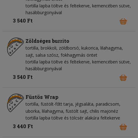
tortilla lapba töltve és feltekerve, kemencében sütve,
hasábburgonyával
3 540 Ft
Zöldséges burrito
tortilla
brokkoli
zöldborsó
kukorica
lilahagyma
sajt
salsa szósz
fokhagymás öntet
tortilla lapba töltve és feltekerve, kemencében sütve,
hasábburgonyával
3 540 Ft
Füstös Wrap
tortilla
füstölt-főtt tarja
jégsaláta
paradicsom
uborka
lilahagyma
füstölt sajt
chilis majonéz
tortilla lapba töltve és tölcsér alakúra feltekerve
3 440 Ft