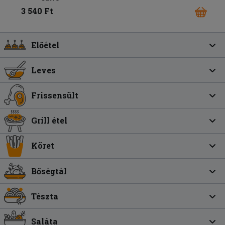
3 540 Ft
Előétel
Leves
Frissensült
Grill étel
Köret
Bőségtál
Tészta
Saláta