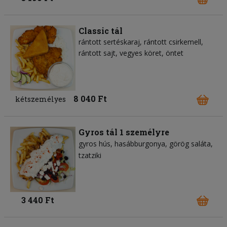
Classic tál
rántott sertéskaraj, rántott csirkemell,
rántott sajt, vegyes köret, öntet
8 040 Ft
kétszemélyes
Gyros tál 1 személyre
gyros hús
hasábburgonya
görög saláta
tzatziki
3 440 Ft