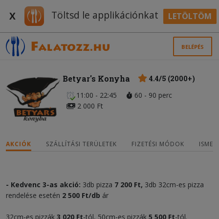
Töltsd le applikációnkat
X
LETÖLTÖM
BELÉPÉS
Betyar's Konyha
4.4/5 (2000+)
11:00 - 22:45
60 - 90 perc
2 000 Ft
AKCIÓK
SZÁLLÍTÁSI TERÜLETEK
FIZETÉSI MÓDOK
ISMER
- Kedvenc 3-as akció:
3db pizza
7 200 Ft,
3db 32cm-es pizza
rendelése esetén
2 500 Ft/db
ár
32cm-es pizzák
3 020
Ft
-tól, 50cm-es pizzák
5
5
00
Ft
-tól.