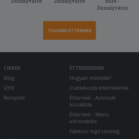
Dunaújváros
Dunaújváros
Büfé -
Dunaújváros
TOVÁBBI ÉTTERMEK
CIKKEK
ÉTTERMEKNEK
Blog
Hogyan működik?
GYIK
Csatlakozás éttermeknek
Receptek
Éttermek - Azonnali
kiszállítás
Éttermek - Menü
előrendelés
Falatozz logó csomag