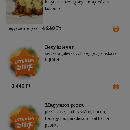
batyu, steakburgonya, majonézes
kukorica
4 240 Ft
egyszemélyes
Betyárleves
sertésraguleves zöldséggel, galuskával,
tejföllel
1 440 Ft
Magyaros pizza
pizzaszósz
sajt
szalámi
bacon
lilahagyma
paradicsom
kaliforniai
paprika