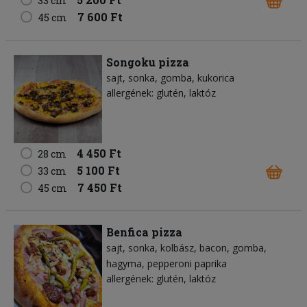
33 cm
7 600 Ft
45 cm
Songoku pizza
sajt
sonka
gomba
kukorica
allergének: glutén, laktóz
4 450 Ft
28 cm
5 100 Ft
33 cm
7 450 Ft
45 cm
Benfica pizza
sajt
sonka
kolbász
bacon
gomba
hagyma
pepperoni paprika
allergének: glutén, laktóz