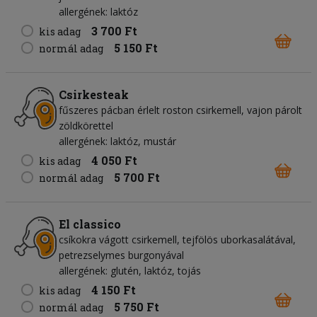
allergének: laktóz
3 700 Ft
kis adag
5 150 Ft
normál adag
Csirkesteak
fűszeres pácban érlelt roston csirkemell, vajon párolt
zöldkörettel
allergének: laktóz, mustár
4 050 Ft
kis adag
5 700 Ft
normál adag
El classico
csíkokra vágott csirkemell, tejfölös uborkasalátával,
petrezselymes burgonyával
allergének: glutén, laktóz, tojás
4 150 Ft
kis adag
5 750 Ft
normál adag