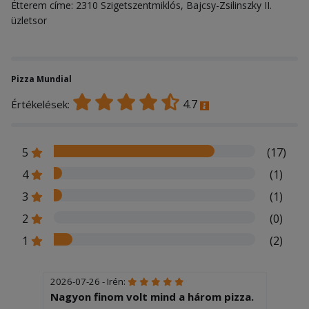
Étterem címe: 2310 Szigetszentmiklós, Bajcsy-Zsilinszky II.
üzletsor
Pizza Mundial
4.7
Értékelések:
5
(17)
4
(1)
3
(1)
2
(0)
1
(2)
2026-07-26 - Irén:
Nagyon finom volt mind a három pizza.