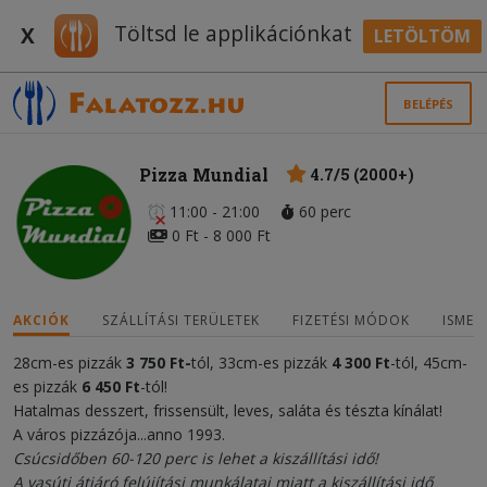
Töltsd le applikációnkat
X
LETÖLTÖM
BELÉPÉS
Pizza Mundial
4.7/5 (2000+)
11:00 - 21:00
60 perc
0 Ft - 8 000 Ft
AKCIÓK
SZÁLLÍTÁSI TERÜLETEK
FIZETÉSI MÓDOK
ISMER
28cm-es pizzák
3
750 Ft
-
tól, 33cm-es pizzák
4 300
Ft
-tól, 45cm-
es pizzák
6 450 Ft
-tól!
Hatalmas desszert, frissensült, leves, saláta és tészta kínálat!
A város pizzázója...anno 1993.
Csúcsidőben 60-120 perc is lehet a kiszállítási idő!
A vasúti átjáró felújítási munkálatai miatt a kiszállítási idő