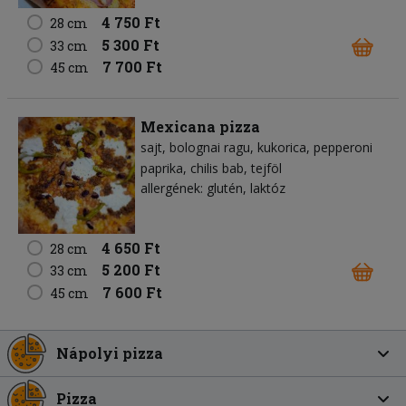
4 750 Ft
28 cm
5 300 Ft
33 cm
7 700 Ft
45 cm
Mexicana pizza
sajt
bolognai ragu
kukorica
pepperoni
paprika
chilis bab
tejföl
allergének: glutén, laktóz
4 650 Ft
28 cm
5 200 Ft
33 cm
7 600 Ft
45 cm
Nápolyi pizza
Pizza