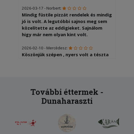
2026-03-17 - Norbert:
Mindig füstile pizzát rendelek és mindig
jó is volt. A legutóbbi sajnos meg sem
közelítette az eddigieket. Sajnálom
higy már nem olyan kint volt.
2026-02-10 - Mercèdesz:
Köszönjük szépen , nyers volt a tészta
!!!!
2026-01-19 - Sándor:
Gyors kiszállítás,finom pizza.
További éttermek -
2025-11-12 - Ágnes:
Dunaharaszti
Minden nagyon finom volt
2025-10-18 - Erzsébet:
Gyorsan kiszállításra került, az ételek
ízletesek