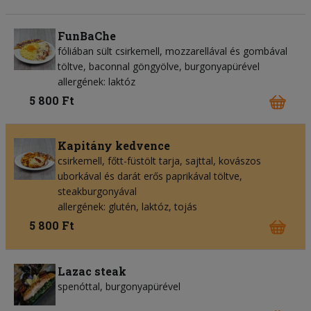
FunBaChe
fóliában sült csirkemell, mozzarellával és gombával
töltve, baconnal göngyölve, burgonyapürével
allergének: laktóz
5 800 Ft
Kapitány kedvence
csirkemell, főtt-füstölt tarja, sajttal, kovászos
uborkával és darát erős paprikával töltve,
steakburgonyával
allergének: glutén, laktóz, tojás
5 800 Ft
Lazac steak
spenóttal, burgonyapürével