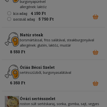
burgonyapürével
allergének: laktóz
4 150 Ft
kis adag
5 750 Ft
normál adag
Natúr steak
borsmártással, friss salátával, steakburgonyával
allergének: glutén, laktóz, mustár
8 550 Ft
Óriás Bécsi Szelet
sertésszűzből, burgonyasalátával
6 350 Ft
Óvári sertésszelet
roston sült sertéskaraj, sonka, gomba, sajt, vegyes