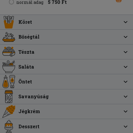
5 750 Ft
normál adag
Köret
Bőségtál
Tészta
Saláta
Öntet
Savanyúság
Jégkrém
Desszert