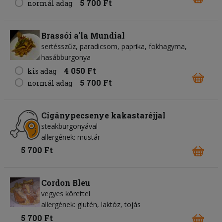
5 700 Ft
normál adag
Brassói a'la Mundial
sertésszűz, paradicsom, paprika, fokhagyma,
hasábburgonya
4 050 Ft
kis adag
5 700 Ft
normál adag
Cigánypecsenye kakastaréjjal
steakburgonyával
allergének: mustár
5 700 Ft
Cordon Bleu
vegyes körettel
allergének: glutén, laktóz, tojás
5 700 Ft