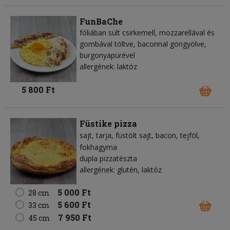
FunBaChe
fóliában sült csirkemell, mozzarellával és
gombával töltve, baconnal göngyölve,
burgonyapürével
allergének: laktóz
5 800 Ft
Füstike pizza
sajt
tarja
füstölt sajt
bacon
tejföl
fokhagyma
dupla pizzatészta
allergének: glutén, laktóz
5 000 Ft
28 cm
5 600 Ft
33 cm
7 950 Ft
45 cm