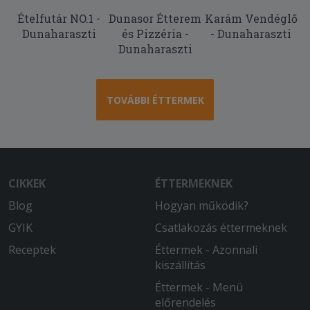
2025-07-13 - Káeoly:
Ételfutár NO.1 -
Dunasor Étterem
Karám Vendéglő
Kicsit olajos volt, de laktató! Rendesen
Dunaharaszti
és Pizzéria -
- Dunaharaszti
át volt sülve! Más ételt nem ettem még
Dunaharaszti
TOVÁBBI ÉTTERMEK
CIKKEK
ÉTTERMEKNEK
Blog
Hogyan működik?
GYIK
Csatlakozás éttermeknek
Receptek
Éttermek - Azonnali
kiszállítás
Éttermek - Menü
előrendelés