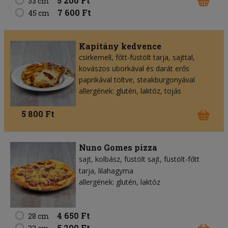
5 200 Ft
33 cm
7 600 Ft
45 cm
Kapitány kedvence
csirkemell, főtt-füstölt tarja, sajttal,
kovászos uborkával és darát erős
paprikával töltve, steakburgonyával
allergének: glutén, laktóz, tojás
5 800 Ft
Nuno Gomes pizza
sajt
kolbász
füstölt sajt
füstölt-főtt
tarja
lilahagyma
allergének: glutén, laktóz
4 650 Ft
28 cm
5 200 Ft