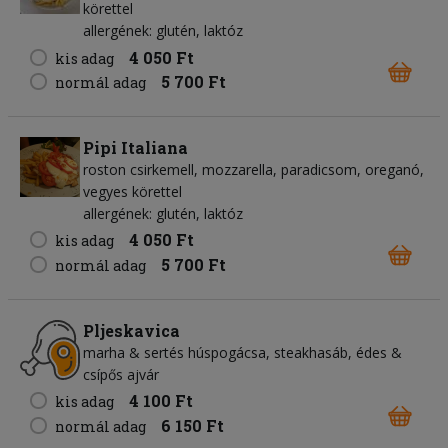
körettel
allergének: glutén, laktóz
4 050 Ft
kis adag
5 700 Ft
normál adag
Pipi Italiana
roston csirkemell, mozzarella, paradicsom, oreganó,
vegyes körettel
allergének: glutén, laktóz
4 050 Ft
kis adag
5 700 Ft
normál adag
Pljeskavica
marha & sertés húspogácsa, steakhasáb, édes &
csípős ajvár
4 100 Ft
kis adag
6 150 Ft
normál adag