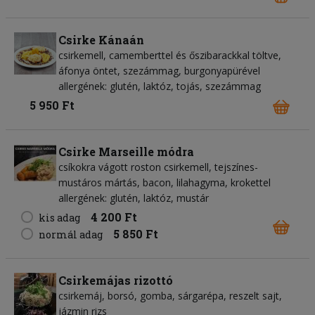
Csirke Kánaán
csirkemell, camemberttel és őszibarackkal töltve,
áfonya öntet, szezámmag, burgonyapürével
allergének: glutén, laktóz, tojás, szezámmag
5 950 Ft
Csirke Marseille módra
csíkokra vágott roston csirkemell, tejszínes-
mustáros mártás, bacon, lilahagyma, krokettel
allergének: glutén, laktóz, mustár
4 200 Ft
kis adag
5 850 Ft
normál adag
Csirkemájas rizottó
csirkemáj, borsó, gomba, sárgarépa, reszelt sajt,
jázmin rizs