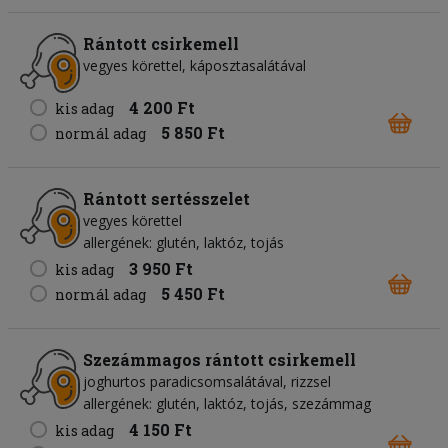
Rántott csirkemell
vegyes körettel, káposztasalátával
4 200 Ft
kis adag
5 850 Ft
normál adag
Rántott sertésszelet
vegyes körettel
allergének: glutén, laktóz, tojás
3 950 Ft
kis adag
5 450 Ft
normál adag
Szezámmagos rántott csirkemell
joghurtos paradicsomsalátával, rizzsel
allergének: glutén, laktóz, tojás, szezámmag
4 150 Ft
kis adag