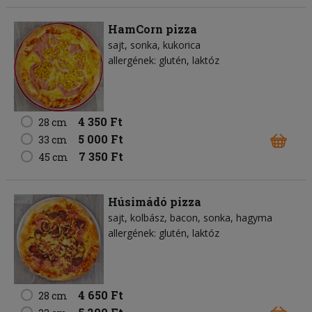
HamCorn pizza
sajt
sonka
kukorica
allergének: glutén, laktóz
4 350 Ft
28 cm
5 000 Ft
33 cm
7 350 Ft
45 cm
Húsimádó pizza
sajt
kolbász
bacon
sonka
hagyma
allergének: glutén, laktóz
4 650 Ft
28 cm