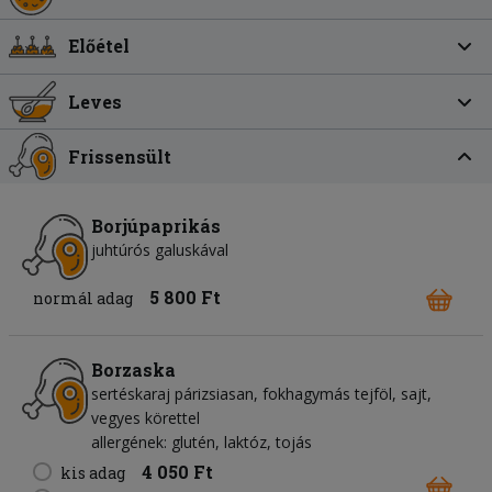
Előétel
Leves
Frissensült
Borjúpaprikás
juhtúrós galuskával
5 800 Ft
normál adag
Borzaska
sertéskaraj párizsiasan, fokhagymás tejföl, sajt,
vegyes körettel
allergének: glutén, laktóz, tojás
4 050 Ft
kis adag