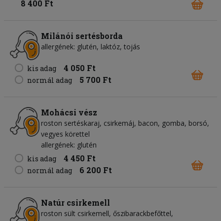
8 400 Ft
Milánói sertésborda
allergének: glutén, laktóz, tojás
4 050 Ft
kis adag
5 700 Ft
normál adag
Mohácsi vész
roston sertéskaraj, csirkemáj, bacon, gomba, borsó,
vegyes körettel
allergének: glutén
4 450 Ft
kis adag
6 200 Ft
normál adag
Natúr csirkemell
roston sült csirkemell, őszibarackbefőttel,