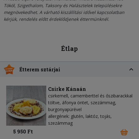
Tököl, Szigethalom, Taksony és Halásztelek településekre
megnövekedhet. A várható kiszállítási idővel kapcsolatban
kérjük, rendelés előtt érdeklődjenek éttermünknél.
Étlap
Étterem sztárjai
Csirke Kánaán
csirkemell, camemberttel és őszibarackkal
töltve, áfonya öntet, szezámmag,
burgonyapürével
allergének: glutén, laktóz, tojás,
szezámmag
5 950 Ft