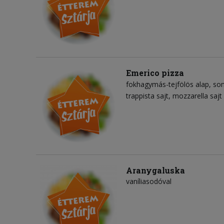
Emerico pizza
fokhagymás-tejfölös alap
so
trappista sajt
mozzarella sajt
Aranygaluska
vaníliasodóval