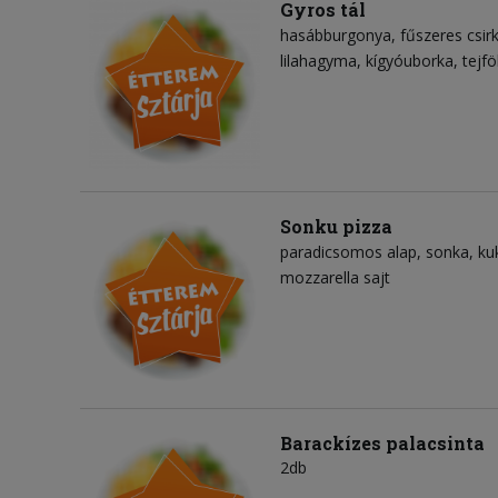
Gyros tál
hasábburgonya
fűszeres csir
lilahagyma
kígyóuborka
tejf
Sonku pizza
paradicsomos alap
sonka
ku
mozzarella sajt
Barackízes palacsinta
2db