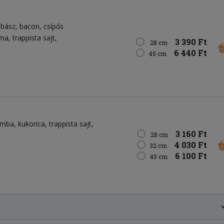
lbász
bacon
csípős
yma
trappista sajt
3 390 Ft
28 cm
6 440 Ft
45 cm
omba
kukorica
trappista sajt
3 160 Ft
28 cm
4 030 Ft
32 cm
6 100 Ft
45 cm