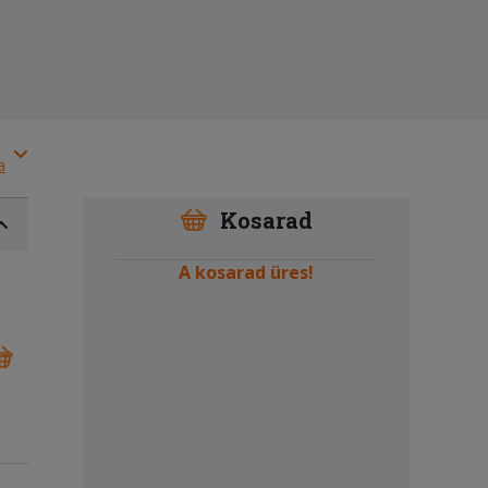
a
Kosarad
A kosarad üres!