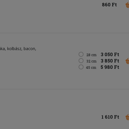
860 Ft
nka
kolbász
bacon
3 050 Ft
28 cm
3 850 Ft
32 cm
5 980 Ft
45 cm
1 610 Ft