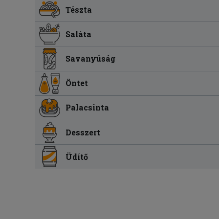
Tészta
Saláta
Savanyúság
Öntet
Palacsinta
Desszert
Üdítő