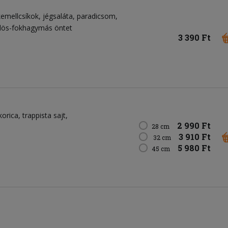
kemellcsíkok
jégsaláta
paradicsom
ölös-fokhagymás öntet
3 390 Ft
korica
trappista sajt
2 990 Ft
28 cm
3 910 Ft
32 cm
5 980 Ft
45 cm