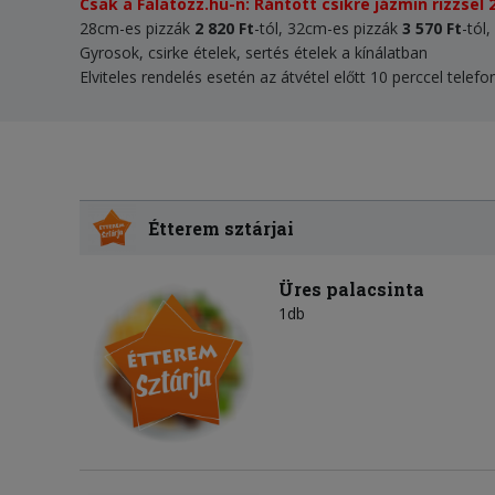
Csak a Falatozz.hu-n: Rántott csikre jázmin rizzsel 2
28cm-es pizzák
2 820
Ft
-tól, 32cm-es pizzák
3 570 Ft
-tól
Gyrosok, csirke ételek, sertés ételek a kínálatban
Elviteles rendelés esetén az átvétel előtt 10 perccel telef
Étterem sztárjai
Üres palacsinta
1db