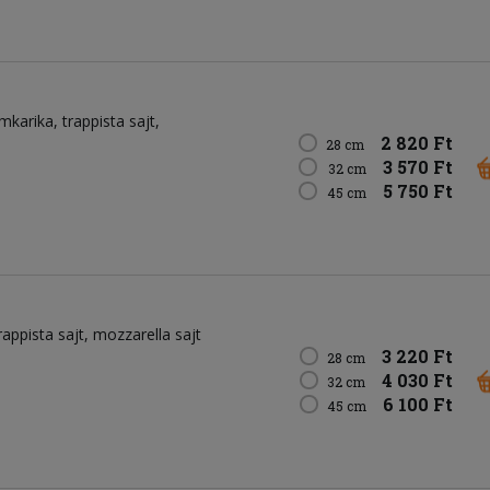
mkarika
trappista sajt
2 820 Ft
28 cm
3 570 Ft
32 cm
5 750 Ft
45 cm
rappista sajt
mozzarella sajt
3 220 Ft
28 cm
4 030 Ft
32 cm
6 100 Ft
45 cm