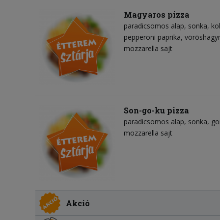
Magyaros pizza
paradicsomos alap
sonka
ko
pepperoni paprika
vöröshag
mozzarella sajt
Son-go-ku pizza
paradicsomos alap
sonka
g
mozzarella sajt
Akció