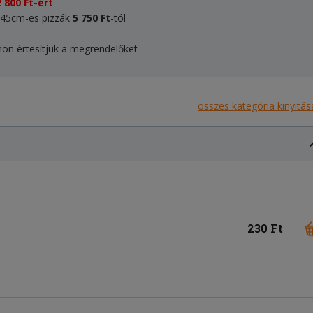
 800 Ft-ért
, 45cm-es pizzák
5 750
Ft
-tól
onon értesítjük a megrendelőket
összes kategória kinyitás
230 Ft