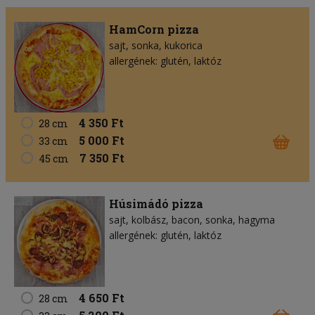
HamCorn pizza
sajt
sonka
kukorica
allergének: glutén, laktóz
4 350 Ft
28 cm
5 000 Ft
33 cm
7 350 Ft
45 cm
Húsimádó pizza
sajt
kolbász
bacon
sonka
hagyma
allergének: glutén, laktóz
4 650 Ft
28 cm