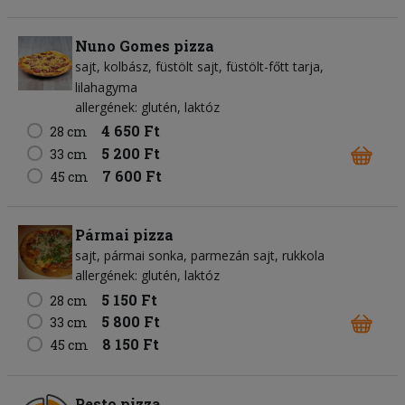
Nuno Gomes pizza
sajt
kolbász
füstölt sajt
füstölt-főtt tarja
lilahagyma
allergének: glutén, laktóz
4 650 Ft
28 cm
5 200 Ft
33 cm
7 600 Ft
45 cm
Pármai pizza
sajt
pármai sonka
parmezán sajt
rukkola
allergének: glutén, laktóz
5 150 Ft
28 cm
5 800 Ft
33 cm
8 150 Ft
45 cm
Pesto pizza