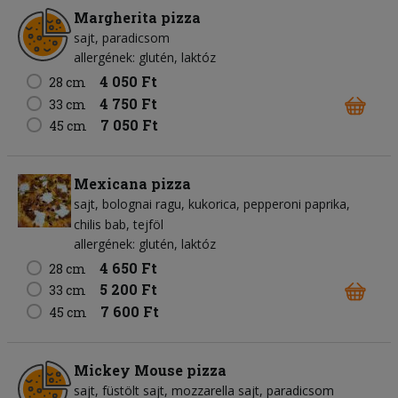
Margherita pizza
sajt
paradicsom
allergének: glutén, laktóz
4 050 Ft
28 cm
4 750 Ft
33 cm
7 050 Ft
45 cm
Mexicana pizza
sajt
bolognai ragu
kukorica
pepperoni paprika
chilis bab
tejföl
allergének: glutén, laktóz
4 650 Ft
28 cm
5 200 Ft
33 cm
7 600 Ft
45 cm
Mickey Mouse pizza
sajt
füstölt sajt
mozzarella sajt
paradicsom