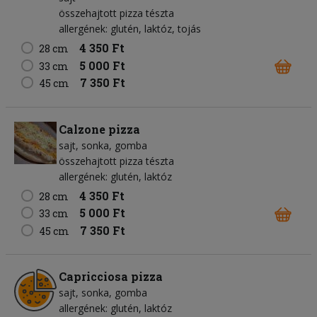
összehajtott pizza tészta
allergének: glutén, laktóz, tojás
4 350 Ft
28 cm
5 000 Ft
33 cm
7 350 Ft
45 cm
Calzone pizza
sajt
sonka
gomba
összehajtott pizza tészta
allergének: glutén, laktóz
4 350 Ft
28 cm
5 000 Ft
33 cm
7 350 Ft
45 cm
Capricciosa pizza
sajt
sonka
gomba
allergének: glutén, laktóz