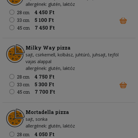
allergének: glutén, laktóz
4 450 Ft
28 cm
5 100 Ft
33 cm
7 450 Ft
45 cm
Milky Way pizza
sajt
csirkemell
kolbász
juhtúró
juhsajt
tejföl
vajas alappal
allergének: glutén, laktóz
4 750 Ft
28 cm
5 300 Ft
33 cm
7 700 Ft
45 cm
Mortadella pizza
sajt
sonka
allergének: glutén, laktóz
4 050 Ft
28 cm