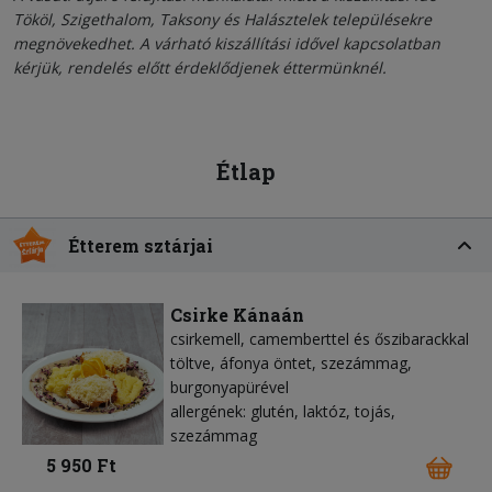
Tököl, Szigethalom, Taksony és Halásztelek településekre
megnövekedhet. A várható kiszállítási idővel kapcsolatban
kérjük, rendelés előtt érdeklődjenek éttermünknél.
Étlap
Étterem sztárjai
Csirke Kánaán
csirkemell, camemberttel és őszibarackkal
töltve, áfonya öntet, szezámmag,
burgonyapürével
allergének: glutén, laktóz, tojás,
szezámmag
5 950 Ft