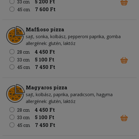
5 200 Ft
33 cm
7 600 Ft
45 cm
Maffioso pizza
sajt
sonka
kolbász
pepperoni paprika
gomba
allergének: glutén, laktóz
4 450 Ft
28 cm
5 100 Ft
33 cm
7 450 Ft
45 cm
Magyaros pizza
sajt
kolbász
paprika
paradicsom
hagyma
allergének: glutén, laktóz
4 450 Ft
28 cm
5 100 Ft
33 cm
7 450 Ft
45 cm