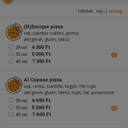
Feltétek:
kép
szöveg
(H)Enrique pizza
sajt
paprikás szalámi
gomba
allergének: glutén, laktóz
4 350 Ft
28 cm
5 000 Ft
33 cm
7 350 Ft
45 cm
Al Capone pizza
sajt
sonka
szardella
kagyló
főtt tojás
allergének: glutén, laktóz, tojás, hal, puhatestűek
4 650 Ft
28 cm
5 200 Ft
33 cm
7 600 Ft
45 cm