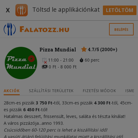
Töltsd le applikációnkat
X
LETÖLTÖM
BELÉPÉS
Pizza Mundial
4.7/5 (2000+)
11:00 - 21:00
60 perc
0 Ft - 8 000 Ft
AKCIÓK
SZÁLLÍTÁSI TERÜLETEK
FIZETÉSI MÓDOK
ISMER
28cm-es pizzák
3
750 Ft
-
tól, 33cm-es pizzák
4 300
Ft
-tól, 45cm-
es pizzák
6 450 Ft
-tól!
Hatalmas desszert, frissensült, leves, saláta és tészta kínálat!
A város pizzázója...anno 1993.
Csúcsidőben 60-120 perc is lehet a kiszállítási idő!
A vasúti átjáró felújítási munkálatai miatt a kiszállítási idő