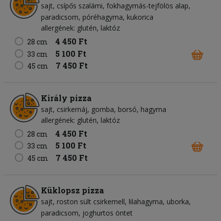
sajt
csípős szalámi
fokhagymás-tejfölös alap
paradicsom
póréhagyma
kukorica
allergének: glutén, laktóz
4 450 Ft
28 cm
5 100 Ft
33 cm
7 450 Ft
45 cm
Király pizza
sajt
csirkemáj
gomba
borsó
hagyma
allergének: glutén, laktóz
4 450 Ft
28 cm
5 100 Ft
33 cm
7 450 Ft
45 cm
Küklopsz pizza
sajt
roston sült csirkemell
lilahagyma
uborka
paradicsom
joghurtos öntet