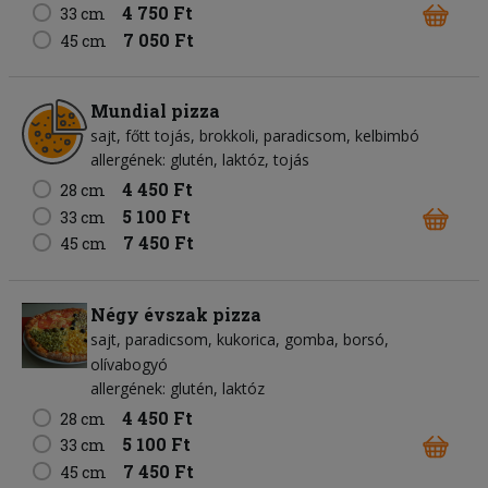
4 750 Ft
33 cm
7 050 Ft
45 cm
Mundial pizza
sajt
főtt tojás
brokkoli
paradicsom
kelbimbó
allergének: glutén, laktóz, tojás
4 450 Ft
28 cm
5 100 Ft
33 cm
7 450 Ft
45 cm
Négy évszak pizza
sajt
paradicsom
kukorica
gomba
borsó
olívabogyó
allergének: glutén, laktóz
4 450 Ft
28 cm
5 100 Ft
33 cm
7 450 Ft
45 cm