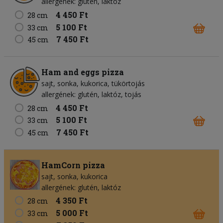
allergének: glutén, laktóz
4 450 Ft
28 cm
5 100 Ft
33 cm
7 450 Ft
45 cm
Ham and eggs pizza
sajt
sonka
kukorica
tükörtojás
allergének: glutén, laktóz, tojás
4 450 Ft
28 cm
5 100 Ft
33 cm
7 450 Ft
45 cm
HamCorn pizza
sajt
sonka
kukorica
allergének: glutén, laktóz
4 350 Ft
28 cm
5 000 Ft
33 cm