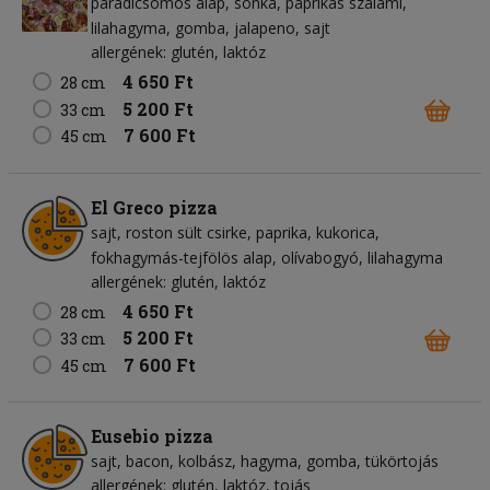
paradicsomos alap
sonka
paprikás szalámi
lilahagyma
gomba
jalapeno
sajt
allergének: glutén, laktóz
4 650 Ft
28 cm
5 200 Ft
33 cm
7 600 Ft
45 cm
El Greco pizza
sajt
roston sült csirke
paprika
kukorica
fokhagymás-tejfölös alap
olívabogyó
lilahagyma
allergének: glutén, laktóz
4 650 Ft
28 cm
5 200 Ft
33 cm
7 600 Ft
45 cm
Eusebio pizza
sajt
bacon
kolbász
hagyma
gomba
tükörtojás
allergének: glutén, laktóz, tojás