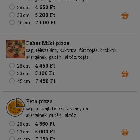
4 650 Ft
28 cm
5 200 Ft
33 cm
7 600 Ft
45 cm
Fehér Miki pizza
sajt
téliszalámi
kukorica
főtt tojás
brokkoli
allergének: glutén, laktóz, tojás
4 450 Ft
28 cm
5 100 Ft
33 cm
7 450 Ft
45 cm
Feta pizza
sajt
juhsajt
tejföl
fokhagyma
allergének: glutén, laktóz
4 350 Ft
28 cm
5 000 Ft
33 cm
7 350 Ft
45 cm