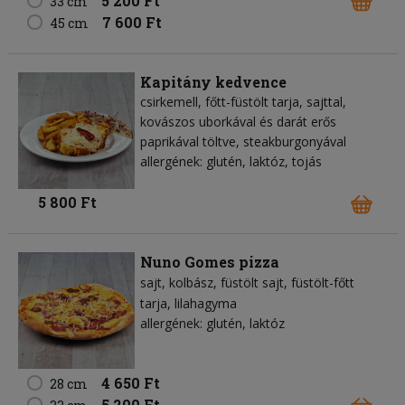
5 200 Ft
33 cm
7 600 Ft
45 cm
Kapitány kedvence
csirkemell, főtt-füstölt tarja, sajttal,
kovászos uborkával és darát erős
paprikával töltve, steakburgonyával
allergének: glutén, laktóz, tojás
5 800 Ft
Nuno Gomes pizza
sajt
kolbász
füstölt sajt
füstölt-főtt
tarja
lilahagyma
allergének: glutén, laktóz
4 650 Ft
28 cm
5 200 Ft