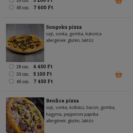
33 cm
7 600 Ft
45 cm
Songoku pizza
sajt
sonka
gomba
kukorica
allergének: glutén, laktóz
4 450 Ft
28 cm
5 100 Ft
33 cm
7 450 Ft
45 cm
Benfica pizza
sajt
sonka
kolbász
bacon
gomba
hagyma
pepperoni paprika
allergének: glutén, laktóz