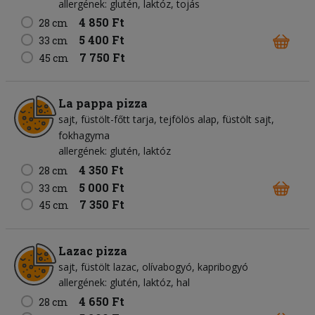
allergének: glutén, laktóz, tojás
4 850 Ft
28 cm
5 400 Ft
33 cm
7 750 Ft
45 cm
La pappa pizza
sajt
füstölt-főtt tarja
tejfölös alap
füstölt sajt
fokhagyma
allergének: glutén, laktóz
4 350 Ft
28 cm
5 000 Ft
33 cm
7 350 Ft
45 cm
Lazac pizza
sajt
füstölt lazac
olívabogyó
kapribogyó
allergének: glutén, laktóz, hal
4 650 Ft
28 cm