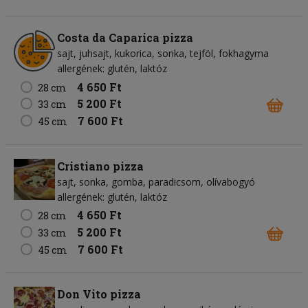
Costa da Caparica pizza
sajt
juhsajt
kukorica
sonka
tejföl
fokhagyma
allergének: glutén, laktóz
4 650 Ft
28 cm
5 200 Ft
33 cm
7 600 Ft
45 cm
Cristiano pizza
sajt
sonka
gomba
paradicsom
olívabogyó
allergének: glutén, laktóz
4 650 Ft
28 cm
5 200 Ft
33 cm
7 600 Ft
45 cm
Don Vito pizza