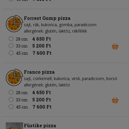
Forrest Gump pizza
sajt
rák
kukorica
gomba
paradicsom
allergének: glutén, laktóz, rákfélék
4 650 Ft
28 cm
5 200 Ft
33 cm
7 600 Ft
45 cm
Franco pizza
sajt
csirkemell
kukorica
virsli
paradicsom
borsó
allergének: glutén, laktóz
4 650 Ft
28 cm
5 200 Ft
33 cm
7 600 Ft
45 cm
Füstike pizza