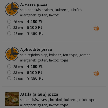
Alvarez pizza
sajt
paprikás szalámi
kukorica
juhtúró
allergének: glutén, laktóz
4 450 Ft
28 cm
5 100 Ft
33 cm
7 450 Ft
45 cm
Aphrodité pizza
sajt
tejfölös alap
kolbász
főtt tojás
gomba
allergének: glutén, laktóz, tojás
4 450 Ft
28 cm
5 100 Ft
33 cm
7 450 Ft
45 cm
Attila (a hun) pizza
sajt
kolbász
virsli
brokkoli
kukorica
tükörtojás
allergének: glutén, laktóz, tojás