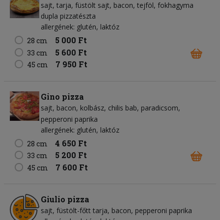
sajt
tarja
füstölt sajt
bacon
tejföl
fokhagyma
dupla pizzatészta
allergének: glutén, laktóz
5 000 Ft
28 cm
5 600 Ft
33 cm
7 950 Ft
45 cm
Gino pizza
sajt
bacon
kolbász
chilis bab
paradicsom
pepperoni paprika
allergének: glutén, laktóz
4 650 Ft
28 cm
5 200 Ft
33 cm
7 600 Ft
45 cm
Giulio pizza
sajt
füstölt-főtt tarja
bacon
pepperoni paprika