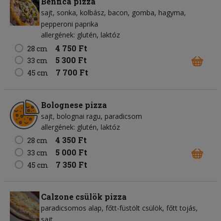
Benfica pizza
sajt
sonka
kolbász
bacon
gomba
hagyma
pepperoni paprika
allergének: glutén, laktóz
4 750 Ft
28 cm
5 300 Ft
33 cm
7 700 Ft
45 cm
Bolognese pizza
sajt
bolognai ragu
paradicsom
allergének: glutén, laktóz
4 350 Ft
28 cm
5 000 Ft
33 cm
7 350 Ft
45 cm
Calzone csülök pizza
paradicsomos alap
főtt-füstölt csülök
főtt tojás
sajt