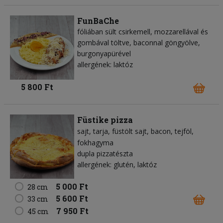
FunBaChe
fóliában sült csirkemell, mozzarellával és
gombával töltve, baconnal göngyölve,
burgonyapürével
allergének: laktóz
5 800 Ft
Füstike pizza
sajt
tarja
füstölt sajt
bacon
tejföl
fokhagyma
dupla pizzatészta
allergének: glutén, laktóz
5 000 Ft
28 cm
5 600 Ft
33 cm
7 950 Ft
45 cm