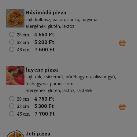
Húsimádó pizza
sajt
kolbász
bacon
sonka
hagyma
allergének: glutén, laktóz
4 650 Ft
28 cm
5 200 Ft
33 cm
7 600 Ft
45 cm
Ínyenc pizza
sajt
rák
csirkemell
póréhagyma
olívabogyó
fokhagyma
paradicsom
allergének: glutén, laktóz, rákfélék
4 750 Ft
28 cm
5 300 Ft
33 cm
7 700 Ft
45 cm
Jeti pizza