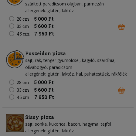
szárított paradicsom olajban, parmezán
allergének: glutén, laktóz
5 000 Ft
28 cm
5 600 Ft
33 cm
7 950 Ft
45 cm
Poszeidon pizza
sajt
rák
tenger gyümölcsei
kagyló
szardínia
olívabogyó
paradicsom
allergének: glutén, laktóz, hal, puhatestűek, rákfélék
5 000 Ft
28 cm
5 600 Ft
33 cm
7 950 Ft
45 cm
Sissy pizza
sajt
sonka
kukorica
bacon
hagyma
tejföl
allergének: glutén, laktóz