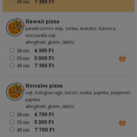
7 350 Ft
45 cm
Hawaii pizza
paradicsomos alap
sonka
ananász
kukorica
mozzarella sajt
allergének: glutén, laktóz
4 350 Ft
28 cm
5 000 Ft
33 cm
7 350 Ft
45 cm
Hercules pizza
sajt
bolognai ragu
bacon
sonka
paprika
pepperoni
paprika
allergének: glutén, laktóz
4 750 Ft
28 cm
5 300 Ft
33 cm
7 700 Ft
45 cm