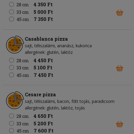
4 350 Ft
28 cm
5 000 Ft
33 cm
7 350 Ft
45 cm
Casablanca pizza
sajt
téliszalámi
ananász
kukorica
allergének: glutén, laktóz
4 450 Ft
28 cm
5 100 Ft
33 cm
7 450 Ft
45 cm
Cesare pizza
sajt
téliszalámi
bacon
főtt tojás
paradicsom
allergének: glutén, laktóz, tojás
4 650 Ft
28 cm
5 200 Ft
33 cm
7 600 Ft
45 cm