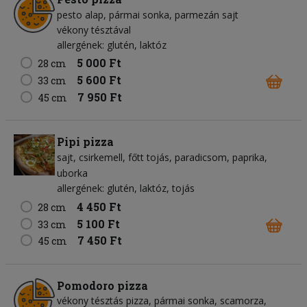
pesto alap
pármai sonka
parmezán sajt
vékony tésztával
allergének: glutén, laktóz
5 000 Ft
28 cm
5 600 Ft
33 cm
7 950 Ft
45 cm
Pipi pizza
sajt
csirkemell
főtt tojás
paradicsom
paprika
uborka
allergének: glutén, laktóz, tojás
4 450 Ft
28 cm
5 100 Ft
33 cm
7 450 Ft
45 cm
Pomodoro pizza
vékony tésztás pizza, pármai sonka, scamorza,