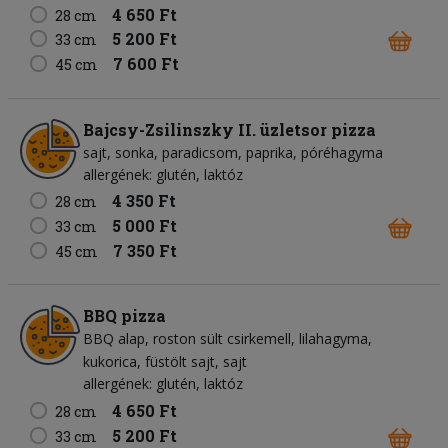
4 650 Ft
28 cm
5 200 Ft
33 cm
7 600 Ft
45 cm
Bajcsy-Zsilinszky II. üzletsor pizza
sajt
sonka
paradicsom
paprika
póréhagyma
allergének: glutén, laktóz
4 350 Ft
28 cm
5 000 Ft
33 cm
7 350 Ft
45 cm
BBQ pizza
BBQ alap
roston sült csirkemell
lilahagyma
kukorica
füstölt sajt
sajt
allergének: glutén, laktóz
4 650 Ft
28 cm
5 200 Ft
33 cm