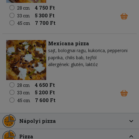
4 750 Ft
28 cm
5 300 Ft
33 cm
7 700 Ft
45 cm
Mexicana pizza
sajt
bolognai ragu
kukorica
pepperoni
paprika
chilis bab
tejföl
allergének: glutén, laktóz
4 650 Ft
28 cm
5 200 Ft
33 cm
7 600 Ft
45 cm
Nápolyi pizza
Pizza