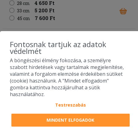
4 650 Ft
28 cm
5 200 Ft
33 cm
7 600 Ft
45 cm
Songoku pizza
Fontosnak tartjuk az adatok
sajt
sonka
gomba
kukorica
védelmét
allergének: glutén, laktóz
A böngészési élmény fokozása, a személyre
4 450 Ft
28 cm
szabott hirdetések vagy tartalmak megjelenítése,
5 100 Ft
33 cm
valamint a forgalom elemzése érdekében sütiket
7 450 Ft
45 cm
(cookie) használunk. A "Mindet elfogadom"
gombra kattintva hozzájárulhat a sütik
használatához.
Sophia pizza
sajt
füstölt-főtt tarja
juhtúró
lilahagyma
Testreszabás
allergének: glutén, laktóz
4 350 Ft
28 cm
MINDENT ELFOGADOK
5 000 Ft
33 cm
7 350 Ft
45 cm