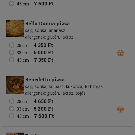
7 600 Ft
45 cm
Bella Donna pizza
sajt
sonka
ananász
allergének: glutén, laktóz
4 350 Ft
28 cm
5 000 Ft
33 cm
7 350 Ft
45 cm
Benedetto pizza
sajt
sonka
kolbász
kukorica
főtt tojás
allergének: glutén, laktóz, tojás
4 650 Ft
28 cm
5 200 Ft
33 cm
7 600 Ft
45 cm