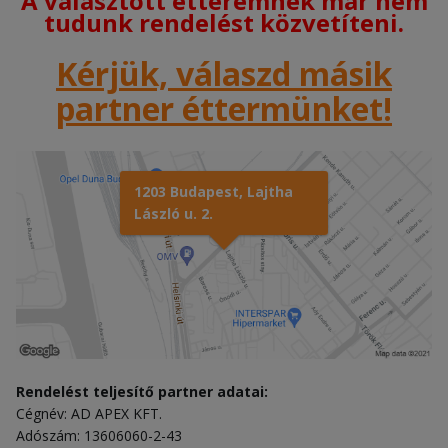
A választott étteremnek már nem
tudunk rendelést közvetíteni.
Kérjük, válaszd másik
partner éttermünket!
1203 Budapest, Lajtha
László u. 2.
Rendelést teljesítő partner adatai:
Cégnév: AD APEX KFT.
Adószám: 13606060-2-43