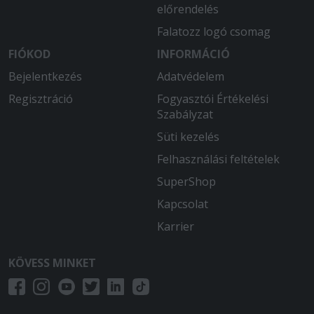
előrendelés
2025-08-13 - Ágota:
A krumpli csöpögött az olajtól, és
Falatozz logó csomag
teljesen sótlan volt, a halnak pedig a
FIÓKOD
INFORMÁCIÓ
legnagyobb része sótlan volt, egy pici
Bejelentkezés
részére pedig egy egész sótartót
Adatvédelem
öntöttek rá. Ennyi pénzért nem ezt
Regisztráció
Fogyasztói Értékelési
vártam volna. Az biztos, hogy ezt az
Szabályzat
ételt senkinek nem ajánlom. Amúgy
Süti kezelés
korábban már rendeltem másféle
ételeket ebből az étteremből, és azok
Felhasználási feltételek
kiválóak voltak.
SuperShop
2025-07-10 - Diána:
Kapcsolat
Jó időben érkezett a rendelésem,csak
Karrier
az italom maradt le.
KÖVESS MINKET