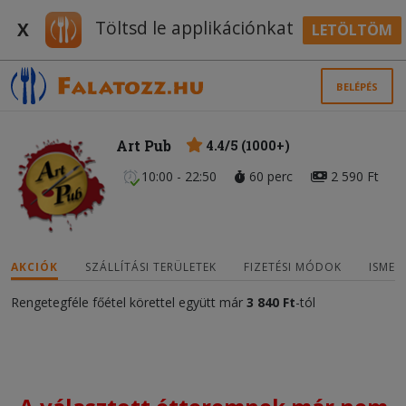
Töltsd le applikációnkat
X
LETÖLTÖM
BELÉPÉS
Art Pub
4.4/5 (1000+)
10:00 - 22:50
60 perc
2 590 Ft
AKCIÓK
SZÁLLÍTÁSI TERÜLETEK
FIZETÉSI MÓDOK
ISMER
Rengetegféle főétel körettel együtt
már
3 840
Ft
-tól