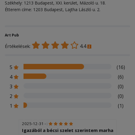
Székhely: 1213 Budapest, XXI. kerület, Mázoló u. 18.
Étterem címe: 1203 Budapest, Lajtha László u. 2.
Art Pub
4.4
Értékelések:
5
(16)
4
(6)
3
(0)
2
(0)
1
(1)
2025-12-31 - :
Igazából a bécsi szelet szerintem marha