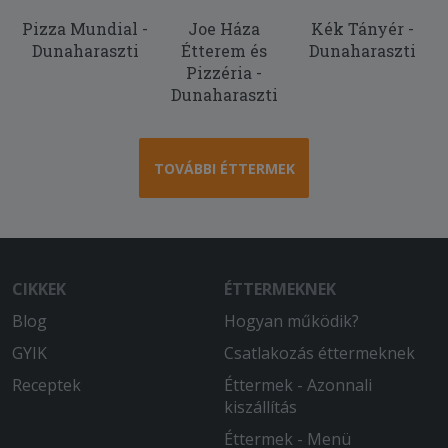
állt feljebb. Soha többet innen!
Pizza Mundial -
Joe Háza
Kék Tányér -
2025-09-22 - Zoltán:
Dunaharaszti
Étterem és
Dunaharaszti
Nagyon rendes volt az eladó jelezte,
Pizzéria -
hogy mikor jön a megrendelt étel, mert
Dunaharaszti
sok volt a megrendelés.
2025-09-06 - Gábor:
TOVÁBBI ÉTTERMEK
Nagyon gyorsak voltatok, de kár
Bécsiszeletnek nevezni a csírke
felsőcomb filéből készült ràntott húst.
Külön dícséret a kàp.salátához!
CIKKEK
ÉTTERMEKNEK
2025-08-21 - Jácint:
Időben szállítás, kedves futár, ajándék
Blog
Hogyan működik?
üdítő, még forró pizzák. Minden
GYIK
Csatlakozás éttermeknek
szempontból tökéletes, köszönöm!
Receptek
Éttermek - Azonnali
2025-08-17 - :
kiszállítás
Nagyon finom, tökéletes pizza volt.
Éttermek - Menü