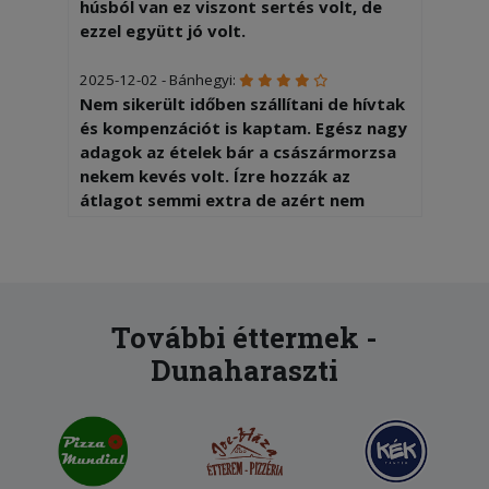
húsból van ez viszont sertés volt, de
ezzel együtt jó volt.
2025-12-02 - Bánhegyi:
Nem sikerült időben szállítani de hívtak
és kompenzációt is kaptam. Egész nagy
adagok az ételek bár a császármorzsa
nekem kevés volt. Ízre hozzák az
átlagot semmi extra de azért nem
rossz.
2025-11-22 - Ágnes:
Az étel finom. Gyorsan kihozták. A
vásárlás egyszerű.
További éttermek -
Dunaharaszti
2025-10-25 - Andrea:
1,5 óra volt mire kiért a pizza, akkor is
úgy, hogy nekem kellett megsürgetni.
Máshol ilyenkor legalább
kompenzálnak, ehelyett még a futárnak