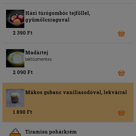
Házi túrógombóc tejföllel,
gyümölcsraguval
2 390 Ft
Madártej
laktózmentes
2 090 Ft
Mákos gubanc vaníliasodóval, lekvárral
1 890 Ft
Tiramisu pohárkrém