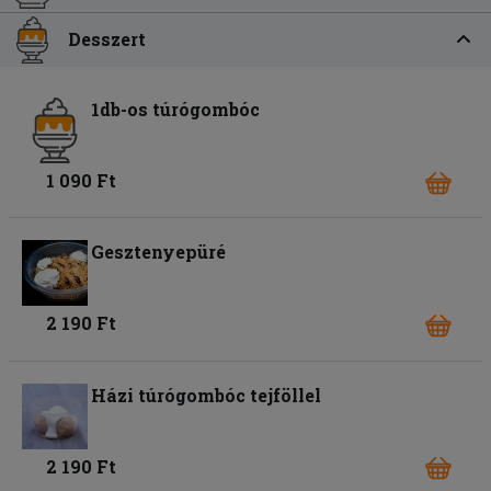
Desszert
1db-os túrógombóc
1 090 Ft
Gesztenyepüré
2 190 Ft
Házi túrógombóc tejföllel
2 190 Ft