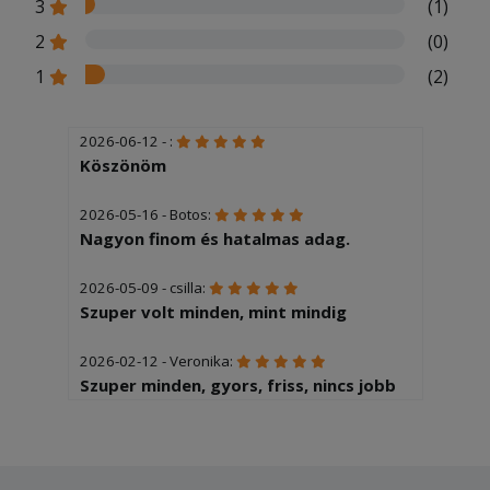
3
(1)
2
(0)
1
(2)
2026-06-12 - :
Köszönöm
2026-05-16 - Botos:
Nagyon finom és hatalmas adag.
2026-05-09 - csilla:
Szuper volt minden, mint mindig
2026-02-12 - Veronika:
Szuper minden, gyors, friss, nincs jobb
tesztás hely a környéken.
2025-12-04 - Éva:
Sajnos 2óra volt mire kiérkezett az