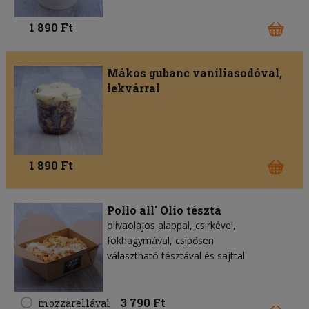
1 890 Ft
Mákos gubanc vaníliasodóval,
lekvárral
1 890 Ft
Pollo all' Olio tészta
olívaolajos alappal, csirkével,
fokhagymával, csípősen
választható tésztával és sajttal
3 790 Ft
mozzarellával