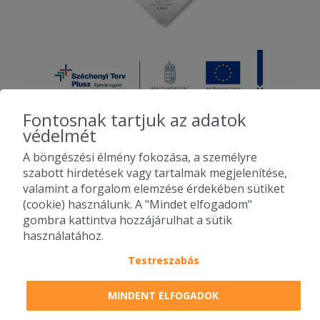
Fontosnak tartjuk az adatok
védelmét
A böngészési élmény fokozása, a személyre
2010-2026 Copyright - Falatozz.hu - Diston-line Kft.
szabott hirdetések vagy tartalmak megjelenítése,
valamint a forgalom elemzése érdekében sütiket
Pizza, gyros, hamburger, menük kedvező áron, egy helyen az összes
(cookie) használunk. A "Mindet elfogadom"
étterem ajánlata.
gombra kattintva hozzájárulhat a sütik
használatához.
Testreszabás
MINDENT ELFOGADOK