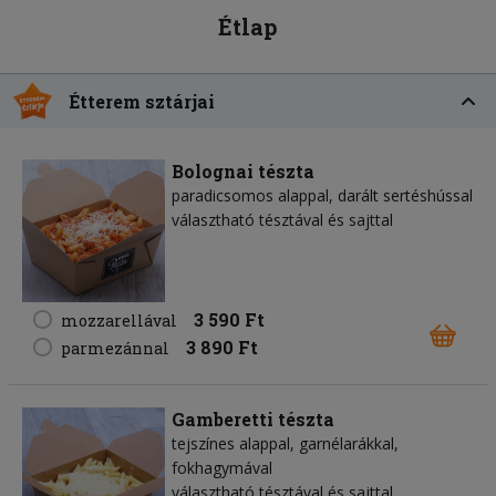
Étlap
Étterem sztárjai
Bolognai tészta
paradicsomos alappal, darált sertéshússal
választható tésztával és sajttal
3 590 Ft
mozzarellával
3 890 Ft
parmezánnal
Gamberetti tészta
tejszínes alappal, garnélarákkal,
fokhagymával
választható tésztával és sajttal