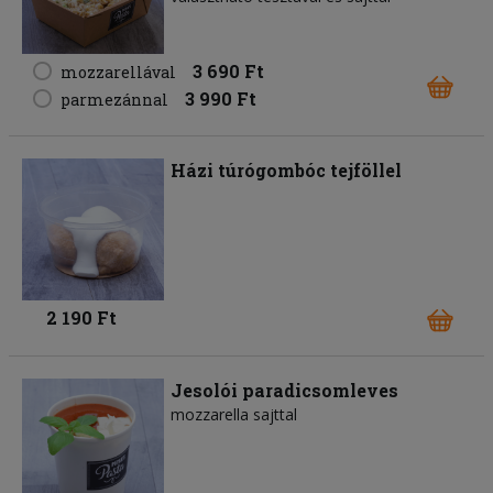
3 690 Ft
mozzarellával
3 990 Ft
parmezánnal
Házi túrógombóc tejföllel
2 190 Ft
Jesolói paradicsomleves
mozzarella sajttal