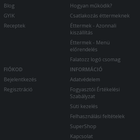
Blog
Hogyan működik?
2025-08-26 - László:
GYIK
Csatlakozás éttermeknek
A MacCheese nem volt a legjobb.
Nagyon sós volt és nagyonkevés volt
Receptek
Éttermek - Azonnali
rajta a sajt ( pedig 3x chedarral van
kiszállítás
hirdetve.
Éttermek - Menü
előrendelés
2025-07-28 - Ádám:
Isteni finom volt és kellő adag
Falatozz logó csomag
garatulálok
FIÓKOD
INFORMÁCIÓ
Bejelentkezés
Adatvédelem
Regisztráció
Fogyasztói Értékelési
Szabályzat
Süti kezelés
Felhasználási feltételek
SuperShop
Kapcsolat