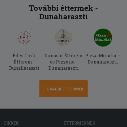
étel.
További éttermek -
Dunaharaszti
2025-11-10 - Krisztián:
a megjelölt 1 óra helyett legalább
másfél óra volt a szállítás, az adag
rendben van, viszont a tészta egyik fele
konkrétan jéghideg, mintha a
fagyasztóból lett volna kivéve, a másik
fele pedig langyos meleg. Elvileg
Édes Chili
Dunasor Étterem
Pizza Mundial -
paradicsomos tésztát kértem, de nem
Étterem -
és Pizzéria -
Dunaharaszti
sok arra hasonlító íze van. Jelöltem,
Dunaharaszti
Dunaharaszti
hogy nagy címlettel fizetek, ehhez
képest meg ba kellett várnom, hogy a
futár pénzt váltson,mert pont
TOVÁBBI ÉTTERMEK
elfogyott a váltópénze. az egyetlen
pozitívum a rendelésben, hogy legalább
fel tudott hívni a futár.
2025-10-11 - János:
CIKKEK
ÉTTERMEKNEK
Finom étel,gyors,udvarias kiszállítás.