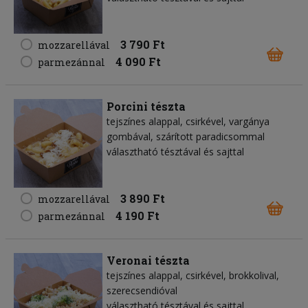
3 790 Ft
mozzarellával
4 090 Ft
parmezánnal
Porcini tészta
tejszínes alappal, csirkével, vargánya
gombával, szárított paradicsommal
választható tésztával és sajttal
3 890 Ft
mozzarellával
4 190 Ft
parmezánnal
Veronai tészta
tejszínes alappal, csirkével, brokkolival,
szerecsendióval
választható tésztával és sajttal