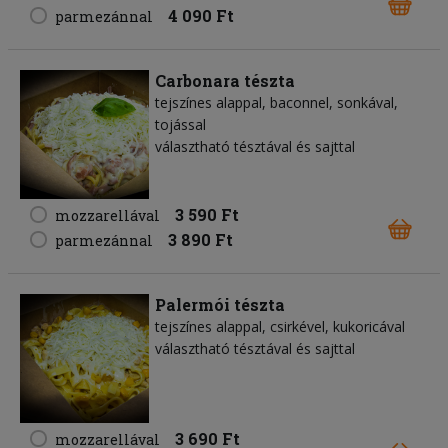
4 090 Ft
parmezánnal
Carbonara tészta
tejszínes alappal, baconnel, sonkával,
tojással
választható tésztával és sajttal
3 590 Ft
mozzarellával
3 890 Ft
parmezánnal
Palermói tészta
tejszínes alappal, csirkével, kukoricával
választható tésztával és sajttal
3 690 Ft
mozzarellával