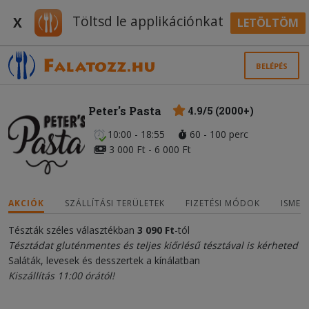
Töltsd le applikációnkat
X
LETÖLTÖM
BELÉPÉS
Peter's Pasta
4.9/5 (2000+)
10:00 - 18:55
60 - 100 perc
3 000 Ft - 6 000 Ft
AKCIÓK
SZÁLLÍTÁSI TERÜLETEK
FIZETÉSI MÓDOK
ISMER
Tészták széles választékban
3 090 Ft
-tól
Tésztádat gluténmentes és teljes kiőrlésű tésztával is kérheted
Saláták, levesek és desszertek a kínálatban
Kiszállítás 11:00 órától!