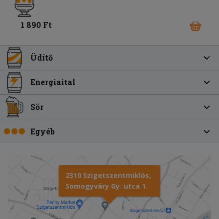
1 890 Ft
Üdítő
Energiaital
Sör
Egyéb
2310 Szigetszentmiklós,
Somogyváry Gy. utca 1.