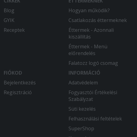
CIKKEK
ÉTTERMEKNEK
Finom étel,gyors,udvarias kiszállítás.
Blog
Hogyan működik?
2025-08-26 - László:
GYIK
Csatlakozás éttermeknek
A MacCheese nem volt a legjobb.
Nagyon sós volt és nagyonkevés volt
Receptek
Éttermek - Azonnali
rajta a sajt ( pedig 3x chedarral van
kiszállítás
hirdetve.
Éttermek - Menü
előrendelés
2025-07-28 - Ádám:
Isteni finom volt és kellő adag
Falatozz logó csomag
garatulálok
FIÓKOD
INFORMÁCIÓ
Bejelentkezés
Adatvédelem
Regisztráció
Fogyasztói Értékelési
Szabályzat
Süti kezelés
Felhasználási feltételek
SuperShop