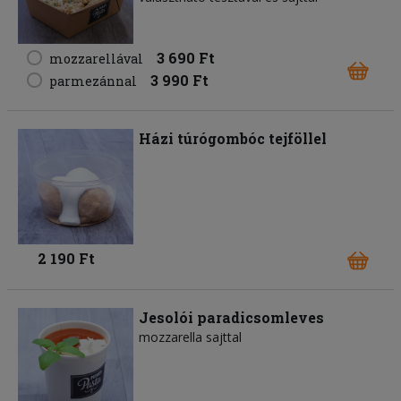
3 690 Ft
mozzarellával
3 990 Ft
parmezánnal
Házi túrógombóc tejföllel
2 190 Ft
Jesolói paradicsomleves
mozzarella sajttal