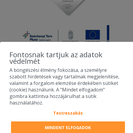
Fontosnak tartjuk az adatok
védelmét
A böngészési élmény fokozása, a személyre
2010-2026 Copyright - Falatozz.hu - Diston-line Kft.
szabott hirdetések vagy tartalmak megjelenítése,
valamint a forgalom elemzése érdekében sütiket
Pizza, gyros, hamburger, menük kedvező áron, egy helyen az összes
(cookie) használunk. A "Mindet elfogadom"
étterem ajánlata.
gombra kattintva hozzájárulhat a sütik
használatához.
Testreszabás
MINDENT ELFOGADOK