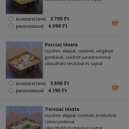
3 790 Ft
mozzarellával
4 090 Ft
parmezánnal
Porcini tészta
tejszínes alappal, csirkével, vargánya
gombával, szárított paradicsommal
választható tésztával és sajttal
3 890 Ft
mozzarellával
4 190 Ft
parmezánnal
Veronai tészta
tejszínes alappal, csirkével, brokkolival,
szerecsendióval
választható tésztával és sajttal