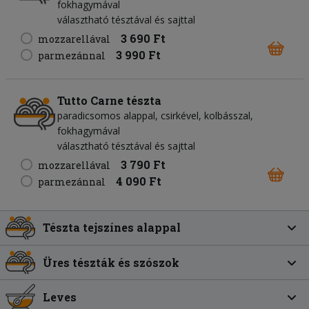
fokhagymával
választható tésztával és sajttal
3 690 Ft
mozzarellával
3 990 Ft
parmezánnal
Tutto Carne tészta
paradicsomos alappal, csirkével, kolbásszal,
fokhagymával
választható tésztával és sajttal
3 790 Ft
mozzarellával
4 090 Ft
parmezánnal
Tészta tejszínes alappal
Üres tészták és szószok
Leves