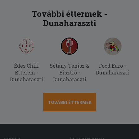
Sajnos 2óra volt mire kiérkezett az
étel.
További éttermek -
Dunaharaszti
2025-11-10 - Krisztián:
a megjelölt 1 óra helyett legalább
másfél óra volt a szállítás, az adag
rendben van, viszont a tészta egyik fele
konkrétan jéghideg, mintha a
fagyasztóból lett volna kivéve, a másik
fele pedig langyos meleg. Elvileg
Édes Chili
Sétány Tenisz &
Food Euro -
paradicsomos tésztát kértem, de nem
Étterem -
Bisztró -
Dunaharaszti
sok arra hasonlító íze van. Jelöltem,
Dunaharaszti
Dunaharaszti
hogy nagy címlettel fizetek, ehhez
képest meg ba kellett várnom, hogy a
futár pénzt váltson,mert pont
TOVÁBBI ÉTTERMEK
elfogyott a váltópénze. az egyetlen
pozitívum a rendelésben, hogy legalább
fel tudott hívni a futár.
2025-10-11 - János: