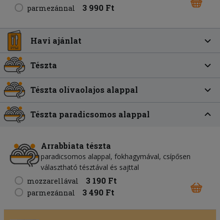
3 990 Ft
parmezánnal
Havi ajánlat
Tészta
Tészta olívaolajos alappal
Tészta paradicsomos alappal
Arrabbiata tészta
paradicsomos alappal, fokhagymával, csípősen
választható tésztával és sajttal
3 190 Ft
mozzarellával
3 490 Ft
parmezánnal