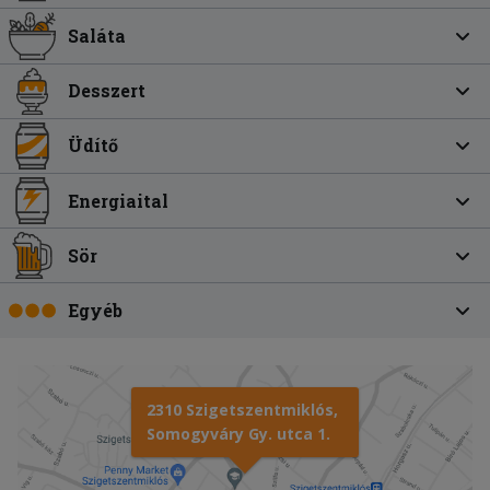
Saláta
Desszert
Üdítő
Energiaital
Sör
Egyéb
2310 Szigetszentmiklós,
Somogyváry Gy. utca 1.