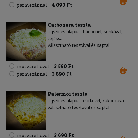
4 090 Ft
parmezánnal
Carbonara tészta
tejszínes alappal, baconnel, sonkával,
tojással
választható tésztával és sajttal
3 590 Ft
mozzarellával
3 890 Ft
parmezánnal
Palermói tészta
tejszínes alappal, csirkével, kukoricával
választható tésztával és sajttal
3 690 Ft
mozzarellával