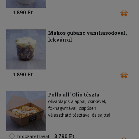
1 890 Ft
Mákos gubanc vaníliasodóval,
lekvárral
1 890 Ft
Pollo all' Olio tészta
olívaolajos alappal, csirkével,
fokhagymával, csípősen
választható tésztával és sajttal
3 790 Ft
mozzarellával