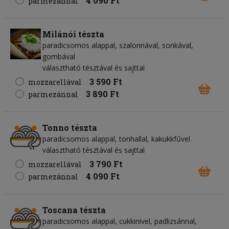
4 090 Ft
parmezánnal
Milánói tészta
paradicsomos alappal, szalonnával, sonkával,
gombával
választható tésztával és sajttal
3 590 Ft
mozzarellával
3 890 Ft
parmezánnal
Tonno tészta
paradicsomos alappal, tonhallal, kakukkfűvel
választható tésztával és sajttal
3 790 Ft
mozzarellával
4 090 Ft
parmezánnal
Toscana tészta
paradicsomos alappal, cukkinivel, padlizsánnal,