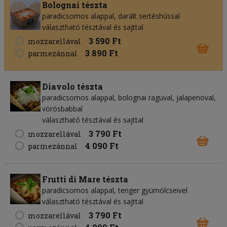
Bolognai tészta
paradicsomos alappal, darált sertéshússal
választható tésztával és sajttal
3 590 Ft
mozzarellával
3 890 Ft
parmezánnal
Diavolo tészta
paradicsomos alappal, bolognai raguval, jalapenoval,
vörösbabbal
választható tésztával és sajttal
3 790 Ft
mozzarellával
4 090 Ft
parmezánnal
Frutti di Mare tészta
paradicsomos alappal, tenger gyümölcseivel
választható tésztával és sajttal
3 790 Ft
mozzarellával