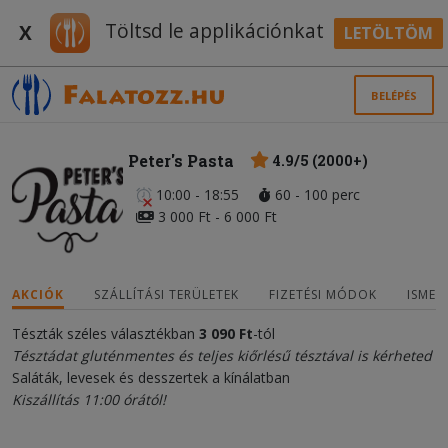
Töltsd le applikációnkat
X
LETÖLTÖM
BELÉPÉS
Peter's Pasta
4.9/5 (2000+)
10:00 - 18:55
60 - 100 perc
3 000 Ft - 6 000 Ft
AKCIÓK
SZÁLLÍTÁSI TERÜLETEK
FIZETÉSI MÓDOK
ISMER
Tészták széles választékban
3 090 Ft
-tól
Tésztádat gluténmentes és teljes kiőrlésű tésztával is kérheted
Saláták, levesek és desszertek a kínálatban
Kiszállítás 11:00 órától!