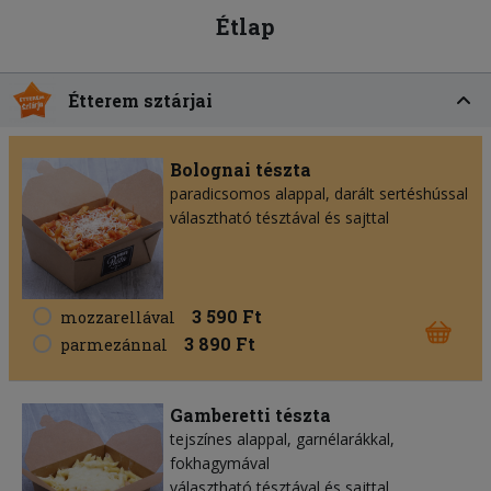
Étlap
Étterem sztárjai
Bolognai tészta
paradicsomos alappal, darált sertéshússal
választható tésztával és sajttal
3 590 Ft
mozzarellával
3 890 Ft
parmezánnal
Gamberetti tészta
tejszínes alappal, garnélarákkal,
fokhagymával
választható tésztával és sajttal