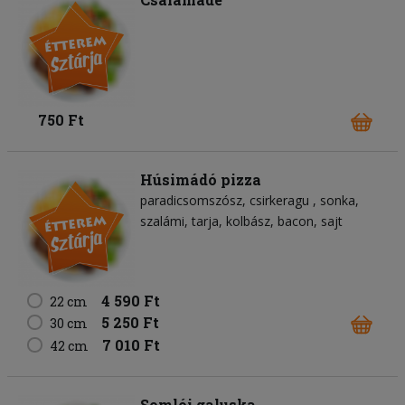
750 Ft
Húsimádó pizza
paradicsomszósz
csirkeragu
sonka
szalámi
tarja
kolbász
bacon
sajt
4 590 Ft
22 cm
5 250 Ft
30 cm
7 010 Ft
42 cm
Somlói galuska