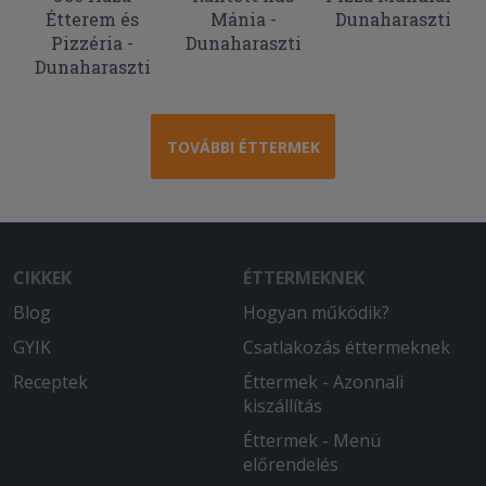
Étterem és
Mánia -
Dunaharaszti
Pizzéria -
Dunaharaszti
Dunaharaszti
TOVÁBBI ÉTTERMEK
CIKKEK
ÉTTERMEKNEK
Blog
Hogyan működik?
GYIK
Csatlakozás éttermeknek
Receptek
Éttermek - Azonnali
kiszállítás
Éttermek - Menü
előrendelés