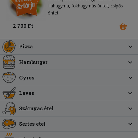
lilahagyma
fokhagymás öntet
csípős
öntet
2 700 Ft
Pizza
Hamburger
Gyros
Leves
Szárnyas étel
Sertés étel