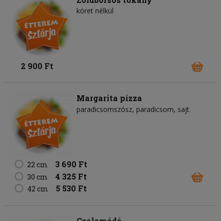
köret nélkül
2 900 Ft
Margarita pizza
paradicsomszósz
paradicsom
sajt
3 690 Ft
22 cm
4 325 Ft
30 cm
5 530 Ft
42 cm
Csalamádé