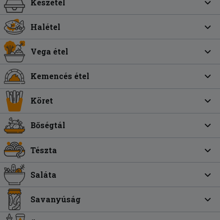
Készétel
Halétel
Vega étel
Kemencés étel
Köret
Bőségtál
Tészta
Saláta
Savanyúság