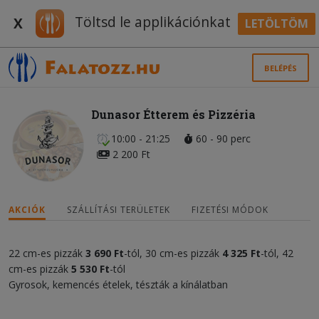
Töltsd le applikációnkat
X
LETÖLTÖM
BELÉPÉS
Dunasor Étterem és Pizzéria
10:00 - 21:25
60 - 90 perc
2 200 Ft
AKCIÓK
SZÁLLÍTÁSI TERÜLETEK
FIZETÉSI MÓDOK
22 cm-es pizzák
3 690 Ft
-tól, 30 cm-es pizzák
4 325 Ft
-tól, 42
cm-es pizzák
5 530 Ft
-tól
Gyrosok, kemencés ételek, tészták a kínálatban