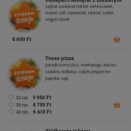
sajttal-sonkával töltött sertésszelet,
roston sült csirkemell, rántott szelet,
vegyes köret
8 600 Ft
Texas pizza
paradicsomszósz
marharagu
bacon
szalámi
kolbász
csípős pepperoni
paprika
sajt
3 950 Ft
22 cm
4 755 Ft
30 cm
6 410 Ft
42 cm
Zöldborsós tokány