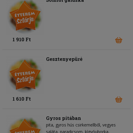
1 910 Ft
Gesztenyepüré
1 610 Ft
Gyros pitában
pita
gyros hús csirkemellből
vegyes
saláta
paradicsom
kígyóuborka