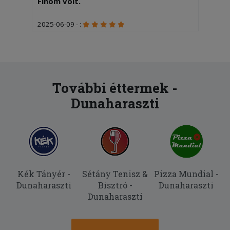
Finom volt.
2025-06-09 - :
Gyorsan finomat kaptunk
2025-06-08 - CSÍKOS:
Rendelésünk másodlagosan
kíványcsiság volt, elsődlegesen pdig a
További éttermek -
tartalom, amely finom és kielégítő volt.
Dunaharaszti
Köszönjük a kiszolgálást.
Kék Tányér -
Sétány Tenisz &
Pizza Mundial -
Dunaharaszti
Bisztró -
Dunaharaszti
Dunaharaszti