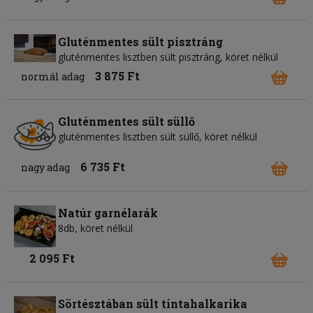
Gluténmentes sült pisztráng
gluténmentes lisztben sült pisztráng, köret nélkül
3 875 Ft
normál adag
Gluténmentes sült süllő
gluténmentes lisztben sült süllő, köret nélkül
6 735 Ft
nagy adag
Natúr garnélarák
8db, köret nélkül
2 095 Ft
Sörtésztában sült tintahalkarika