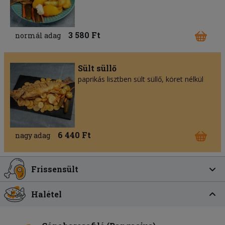
3 580 Ft
normál adag
Sült süllő
paprikás lisztben sült süllő, köret nélkül
6 440 Ft
nagy adag
Frissensült
Halétel