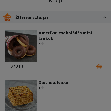
Étlap
Étterem sztárjai
Amerikai csokoládés mini
fánkok
5db
870 Ft
Diós marlenka
1db