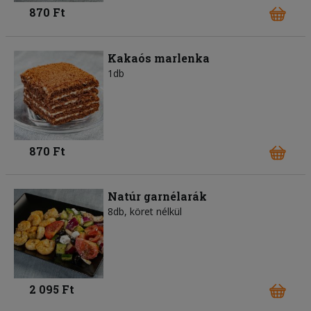
870 Ft
Kakaós marlenka
1db
870 Ft
Natúr garnélarák
8db, köret nélkül
2 095 Ft