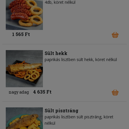
4db, köret nélkül
1 565 Ft
Sült hekk
paprikás lisztben sült hekk, köret nélkül
4 635 Ft
nagy adag
Sült pisztráng
paprikás lisztben sült pisztráng, köret
nélkül