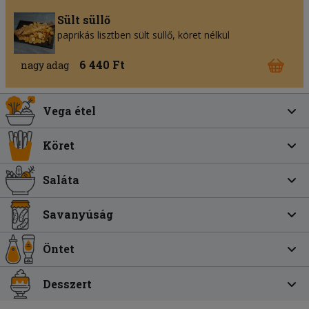
Sült süllő
paprikás lisztben sült süllő, köret nélkül
6 440 Ft
nagy adag
Vega étel
Köret
Saláta
Savanyúság
Öntet
Desszert