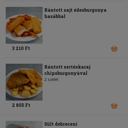
Rántott sajt édesburgonya
hasábbal
3 210 Ft
Rántott sertéskaraj
chipsburgonyával
2 szelet
2 855 Ft
Sült debreceni