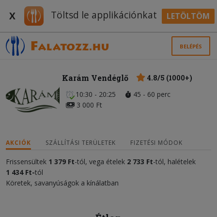
Töltsd le applikációnkat
X
LETÖLTÖM
BELÉPÉS
Karám Vendéglő
4.8/5 (1000+)
10:30 - 20:25
45 - 60 perc
3 000 Ft
AKCIÓK
SZÁLLÍTÁSI TERÜLETEK
FIZETÉSI MÓDOK
Frissensültek
1 379 Ft
-tól, vega ételek
2 733 Ft
-tól, halételek
1 434 Ft-
tól
Köretek, savanyúságok a kínálatban