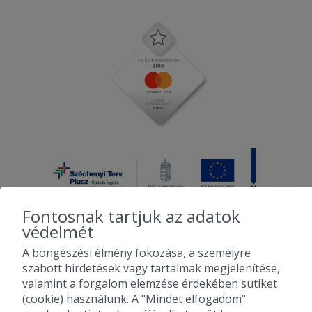
Fontosnak tartjuk az adatok
védelmét
A böngészési élmény fokozása, a személyre
2010-2026 Copyright - Falatozz.hu - Diston-line Kft.
szabott hirdetések vagy tartalmak megjelenítése,
valamint a forgalom elemzése érdekében sütiket
Pizza, gyros, hamburger, menük kedvező áron, egy helyen az összes
(cookie) használunk. A "Mindet elfogadom"
étterem ajánlata.