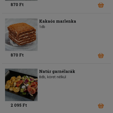
870 Ft
Kakaós marlenka
1db
870 Ft
Natúr garnélarák
8db, köret nélkül
2 095 Ft