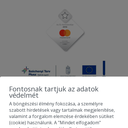
Fontosnak tartjuk az adatok
védelmét
A böngészési élmény fokozása, a személyre
2010-2026 Copyright - Falatozz.hu - Diston-line Kft.
szabott hirdetések vagy tartalmak megjelenítése,
valamint a forgalom elemzése érdekében sütiket
Pizza, gyros, hamburger, menük kedvező áron, egy helyen az összes
(cookie) használunk. A "Mindet elfogadom"
étterem ajánlata.