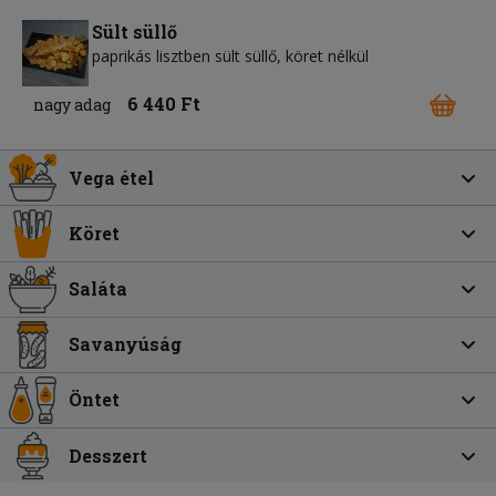
Sült süllő
paprikás lisztben sült süllő, köret nélkül
6 440 Ft
nagy adag
Vega étel
Köret
Saláta
Savanyúság
Öntet
Desszert