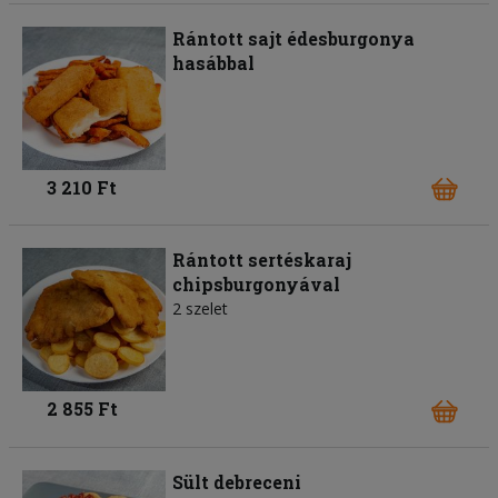
Rántott sajt édesburgonya
hasábbal
3 210 Ft
Rántott sertéskaraj
chipsburgonyával
2 szelet
2 855 Ft
Sült debreceni