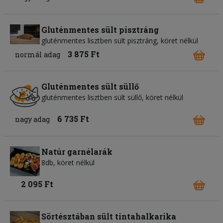
Gluténmentes sült pisztráng
gluténmentes lisztben sült pisztráng, köret nélkül
3 875 Ft
normál adag
Gluténmentes sült süllő
gluténmentes lisztben sült süllő, köret nélkül
6 735 Ft
nagy adag
Natúr garnélarák
8db, köret nélkül
2 095 Ft
Sörtésztában sült tintahalkarika