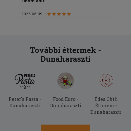
Finom volt.
2025-06-09 - :
Gyorsan finomat kaptunk
2025-06-08 - CSÍKOS:
Rendelésünk másodlagosan
kíványcsiság volt, elsődlegesen pdig a
További éttermek -
tartalom, amely finom és kielégítő volt.
Dunaharaszti
Köszönjük a kiszolgálást.
Peter's Pasta -
Food Euro -
Édes Chili
Dunaharaszti
Dunaharaszti
Étterem -
Dunaharaszti