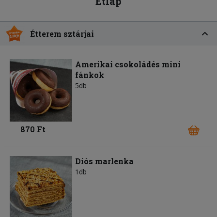
Étlap
Étterem sztárjai
Amerikai csokoládés mini
fánkok
5db
870 Ft
Diós marlenka
1db