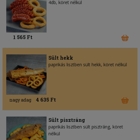
4db, köret nélkül
1 565 Ft
Sült hekk
paprikás lisztben sült hekk, köret nélkül
4 635 Ft
nagy adag
Sült pisztráng
paprikás lisztben sült pisztráng, köret
nélkül