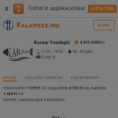
Töltsd le applikációnkat
X
LETÖLTÖM
BELÉPÉS
Karám Vendéglő
4.8/5 (1000+)
11:00 - 19:55
45 - 60 perc
3 000 Ft
AKCIÓK
SZÁLLÍTÁSI TERÜLETEK
FIZETÉSI MÓDOK
Frissensültek
1 379 Ft
-tól, vega ételek
2 733 Ft
-tól, halételek
1 434 Ft-
tól
Köretek, savanyúságok a kínálatban