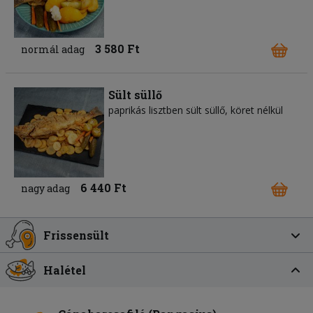
3 580 Ft
normál adag
Sült süllő
paprikás lisztben sült süllő, köret nélkül
6 440 Ft
nagy adag
Frissensült
Halétel