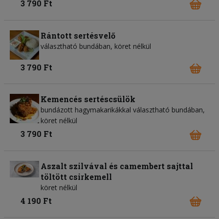
3 790 Ft
Rántott sertésvelő
választható bundában, köret nélkül
3 790 Ft
Kemencés sertéscsülök
bundázott hagymakarikákkal választható bundában,
köret nélkül
3 790 Ft
Aszalt szilvával és camembert sajttal
töltött csirkemell
köret nélkül
4 190 Ft