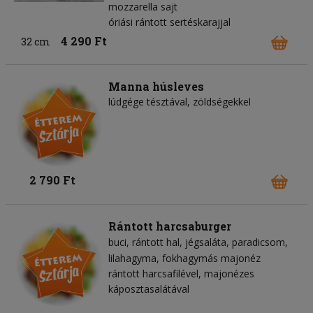
mozzarella sajt
óriási rántott sertéskarajjal
4 290 Ft
32 cm
Manna húsleves
lúdgége tésztával, zöldségekkel
2 790 Ft
Rántott harcsaburger
buci
rántott hal
jégsaláta
paradicsom
lilahagyma
fokhagymás majonéz
rántott harcsafilével, majonézes
káposztasalátával