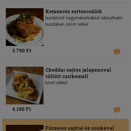
Kemencés sertéscsülök
bundázott hagymakarikákkal választható
bundában, köret nélkül
3 790 Ft
Cheddar sajtos jalapenoval
töltött csirkemell
köret nélkül
4 190 Ft
Fűszeres sajttal és sonkával