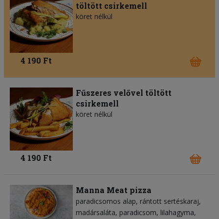
töltött csirkemell
köret nélkül
4 190 Ft
Fűszeres velővel töltött
csirkemell
köret nélkül
4 190 Ft
Manna Meat pizza
paradicsomos alap
rántott sertéskaraj
madársaláta
paradicsom
lilahagyma