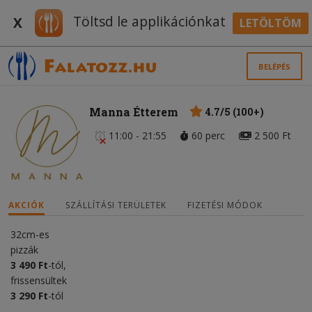
Töltsd le applikációnkat
X
LETÖLTÖM
BELÉPÉS
Manna Étterem
4.7/5 (100+)
11:00 - 21:55
60 perc
2 500 Ft
AKCIÓK
SZÁLLÍTÁSI TERÜLETEK
FIZETÉSI MÓDOK
32cm-es
pizzák
3 490 Ft
-tól,
frissensültek
3
290 Ft
-tól