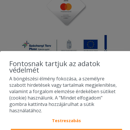
Fontosnak tartjuk az adatok
védelmét
A böngészési élmény fokozása, a személyre
2010-2026 Copyright - Falatozz.hu - Diston-line Kft.
szabott hirdetések vagy tartalmak megjelenítése,
valamint a forgalom elemzése érdekében sütiket
Pizza, gyros, hamburger, menük kedvező áron, egy helyen az összes
(cookie) használunk. A "Mindet elfogadom"
étterem ajánlata.
gombra kattintva hozzájárulhat a sütik
használatához.
Testreszabás