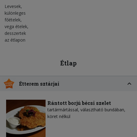
Levesek,
különleges
főételek,
vega ételek,
desszertek
az étlapon
Étlap
Étterem sztárjai
Rántott borjú bécsi szelet
tartármártással, választható bundában,
köret nélkül