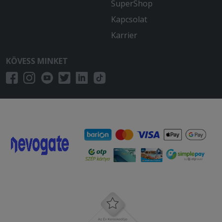
SuperShop
Kapcsolat
Karrier
KÖVESS MINKET