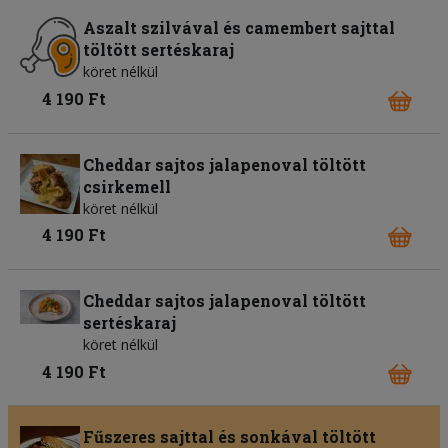
Aszalt szilvával és camembert sajttal
töltött sertéskaraj
köret nélkül
4 190 Ft
Cheddar sajtos jalapenoval töltött
csirkemell
köret nélkül
4 190 Ft
Cheddar sajtos jalapenoval töltött
sertéskaraj
köret nélkül
4 190 Ft
Fűszeres sajttal és sonkával töltött