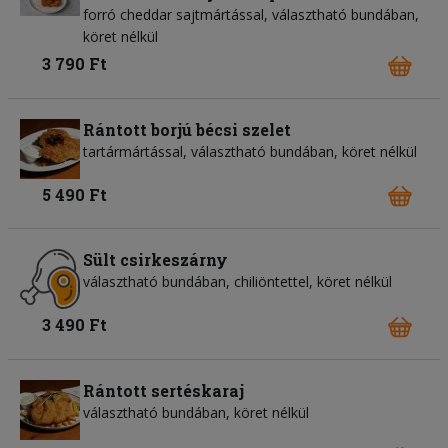
forró cheddar sajtmártással, választható bundában,
köret nélkül
3 790 Ft
Rántott borjú bécsi szelet
tartármártással, választható bundában, köret nélkül
5 490 Ft
Sült csirkeszárny
választható bundában, chiliöntettel, köret nélkül
3 490 Ft
Rántott sertéskaraj
választható bundában, köret nélkül