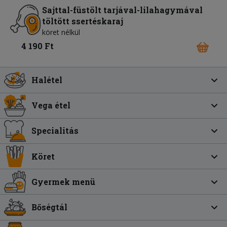
Sajttal-füstölt tarjával-lilahagymával
töltött ssertéskaraj
köret nélkül
4 190 Ft
Halétel
Vega étel
Specialitás
Köret
Gyermek menü
Bőségtál