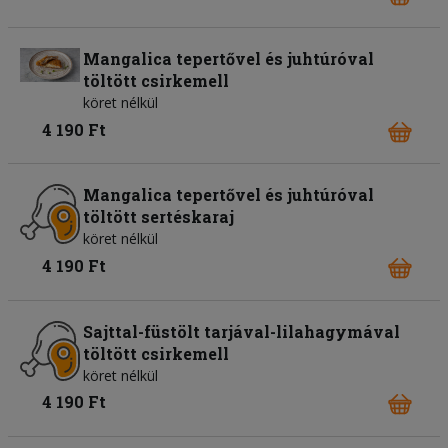
Mangalica tepertővel és juhtúróval
töltött csirkemell
köret nélkül
4 190 Ft
Mangalica tepertővel és juhtúróval
töltött sertéskaraj
köret nélkül
4 190 Ft
Sajttal-füstölt tarjával-lilahagymával
töltött csirkemell
köret nélkül
4 190 Ft