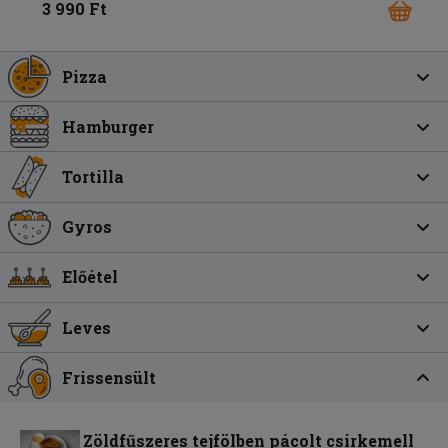
3 990 Ft
Pizza
Hamburger
Tortilla
Gyros
Előétel
Leves
Frissensült
Zöldfűszeres tejfölben pácolt csirkemell