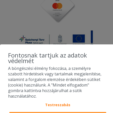
Fontosnak tartjuk az adatok
védelmét
A böngészési élmény fokozása, a személyre
2010-2026 Copyright - Falatozz.hu - Diston-line Kft.
szabott hirdetések vagy tartalmak megjelenítése,
valamint a forgalom elemzése érdekében sütiket
Pizza, gyros, hamburger, menük kedvező áron, egy helyen az összes
(cookie) használunk. A "Mindet elfogadom"
étterem ajánlata.
gombra kattintva hozzájárulhat a sütik
használatához.
Testreszabás