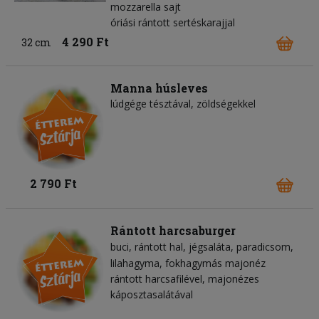
mozzarella sajt
óriási rántott sertéskarajjal
4 290 Ft
32 cm
Manna húsleves
lúdgége tésztával, zöldségekkel
2 790 Ft
Rántott harcsaburger
buci
rántott hal
jégsaláta
paradicsom
lilahagyma
fokhagymás majonéz
rántott harcsafilével, majonézes
káposztasalátával