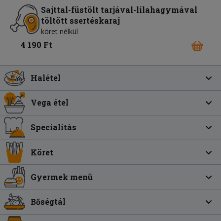
Sajttal-füstölt tarjával-lilahagymával
töltött ssertéskaraj
köret nélkül
4 190 Ft
Halétel
Vega étel
Specialitás
Köret
Gyermek menü
Bőségtál