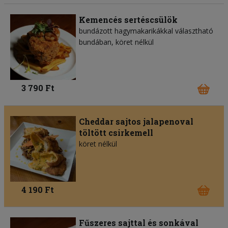
Kemencés sertéscsülök
bundázott hagymakarikákkal választható
bundában, köret nélkül
3 790 Ft
Cheddar sajtos jalapenoval
töltött csirkemell
köret nélkül
4 190 Ft
Fűszeres sajttal és sonkával