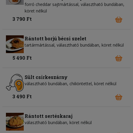
forró cheddar sajtmártással, választható bundában,
köret nélkül
3 790 Ft
Rántott borjú bécsi szelet
tartármártással, választható bundában, köret nélkül
5 490 Ft
Sült csirkeszárny
választható bundában, chiliöntettel, köret nélkül
3 490 Ft
Rántott sertéskaraj
választható bundában, köret nélkül