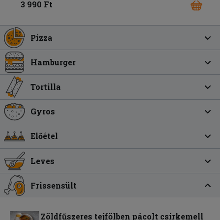
3 990 Ft
Pizza
Hamburger
Tortilla
Gyros
Előétel
Leves
Frissensült
Zöldfűszeres tejfölben pácolt csirkemell