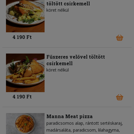
töltött csirkemell
köret nélkül
4 190 Ft
Fűszeres velővel töltött
csirkemell
köret nélkül
4 190 Ft
Manna Meat pizza
paradicsomos alap
rántott sertéskaraj
madársaláta
paradicsom
lilahagyma