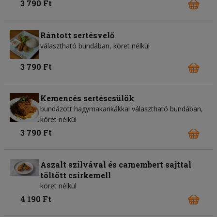
3 790 Ft
Rántott sertésvelő
választható bundában, köret nélkül
3 790 Ft
Kemencés sertéscsülök
bundázott hagymakarikákkal választható bundában,
köret nélkül
3 790 Ft
Aszalt szilvával és camembert sajttal
töltött csirkemell
köret nélkül
4 190 Ft