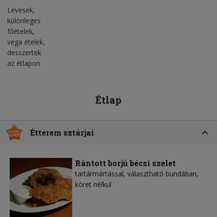
Levesek,
különleges
főételek,
vega ételek,
desszertek
az étlapon
Étlap
Étterem sztárjai
Rántott borjú bécsi szelet
tartármártással, választható bundában,
köret nélkül