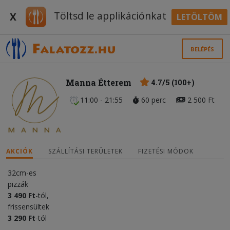
Töltsd le applikációnkat
X
LETÖLTÖM
BELÉPÉS
Manna Étterem
4.7/5 (100+)
11:00 - 21:55
60 perc
2 500 Ft
AKCIÓK
SZÁLLÍTÁSI TERÜLETEK
FIZETÉSI MÓDOK
32cm-es
pizzák
3 490 Ft
-tól,
frissensültek
3
290 Ft
-tól