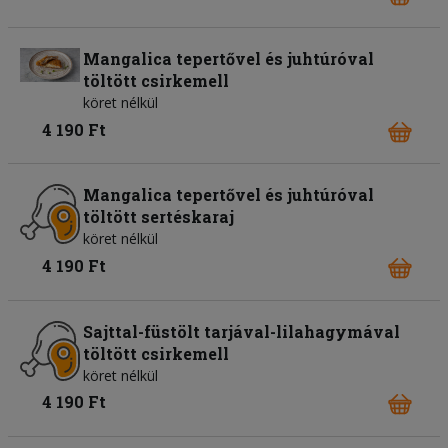
Mangalica tepertővel és juhtúróval
töltött csirkemell
köret nélkül
4 190 Ft
Mangalica tepertővel és juhtúróval
töltött sertéskaraj
köret nélkül
4 190 Ft
Sajttal-füstölt tarjával-lilahagymával
töltött csirkemell
köret nélkül
4 190 Ft