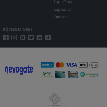
SuperShop
Kapcsolat
Karrier
KÖVESS MINKET