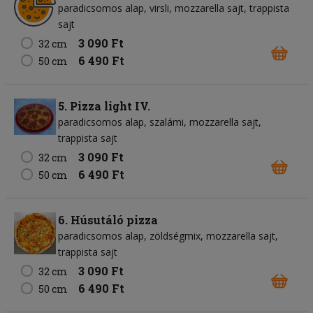
paradicsomos alap
virsli
mozzarella sajt
trappista
sajt
3 090 Ft
32 cm
6 490 Ft
50 cm
5. Pizza light IV.
paradicsomos alap
szalámi
mozzarella sajt
trappista sajt
3 090 Ft
32 cm
6 490 Ft
50 cm
6. Húsutáló pizza
paradicsomos alap
zöldségmix
mozzarella sajt
trappista sajt
3 090 Ft
32 cm
6 490 Ft
50 cm