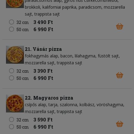
paradicsomos alap
gyros hús csirkecombfiléből
brokkoli
kaliforniai paprika
paradicsom
mozzarella
sajt
trappista sajt
3 490 Ft
32 cm
6 990 Ft
50 cm
21. Vásár pizza
fokhagymás alap
bacon
lilahagyma
füstölt sajt
mozzarella sajt
trappista sajt
3 390 Ft
32 cm
6 990 Ft
50 cm
22. Magyaros pizza
csípős alap
tarja
szalonna
kolbász
vöröshagyma
mozzarella sajt
trappista sajt
3 590 Ft
32 cm
6 990 Ft
50 cm