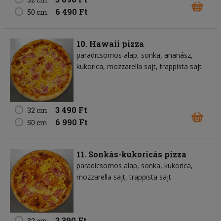
6 490 Ft
50 cm
10. Hawaii pizza
paradicsomos alap
sonka
ananász
kukorica
mozzarella sajt
trappista sajt
3 490 Ft
32 cm
6 990 Ft
50 cm
11. Sonkás-kukoricás pizza
paradicsomos alap
sonka
kukorica
mozzarella sajt
trappista sajt
3 390 Ft
32 cm