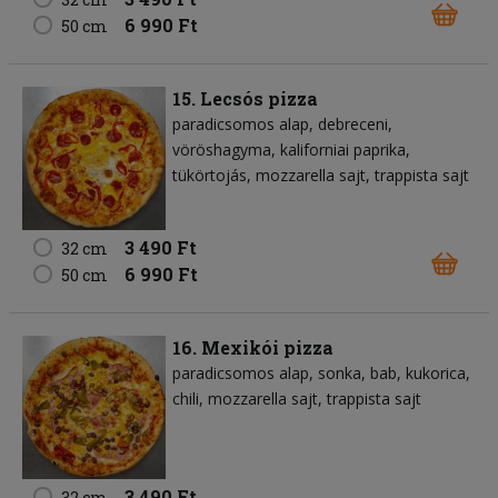
6 990 Ft
50 cm
15. Lecsós pizza
paradicsomos alap
debreceni
vöröshagyma
kaliforniai paprika
tükörtojás
mozzarella sajt
trappista sajt
3 490 Ft
32 cm
6 990 Ft
50 cm
16. Mexikói pizza
paradicsomos alap
sonka
bab
kukorica
chili
mozzarella sajt
trappista sajt
3 490 Ft
32 cm