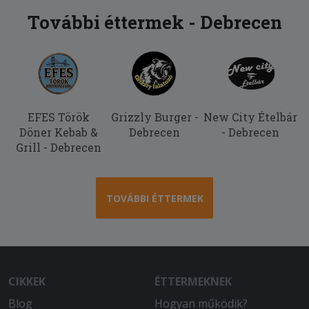
További éttermek - Debrecen
EFES Török
Grizzly Burger -
New City Ételbár
Döner Kebab &
Debrecen
- Debrecen
Grill - Debrecen
TOVÁBBI ÉTTERMEK
CIKKEK
ÉTTERMEKNEK
Blog
Hogyan működik?