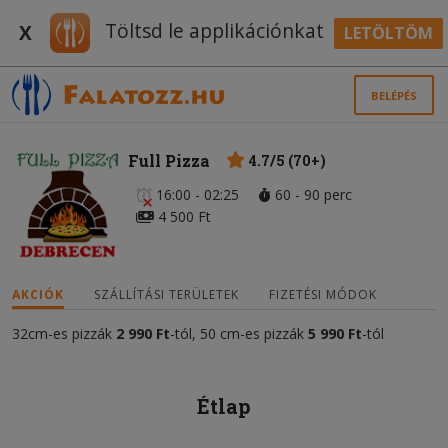
Töltsd le applikációnkat
X
LETÖLTÖM
BELÉPÉS
Full Pizza
4.7/5 (70+)
16:00 - 02:25
60 - 90 perc
4 500 Ft
AKCIÓK
SZÁLLÍTÁSI TERÜLETEK
FIZETÉSI MÓDOK
32cm-es pizzák
2 990
Ft
-tól, 50 cm-es pizzák
5 990 Ft
-tól
Étlap