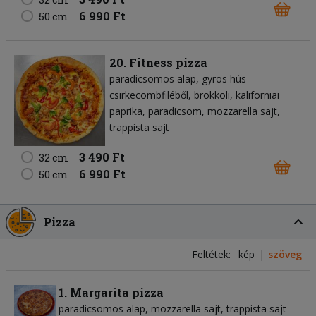
6 990 Ft
50 cm
20. Fitness pizza
paradicsomos alap
gyros hús
csirkecombfiléből
brokkoli
kaliforniai
paprika
paradicsom
mozzarella sajt
trappista sajt
3 490 Ft
32 cm
6 990 Ft
50 cm
Pizza
Feltétek:
kép
szöveg
1. Margarita pizza
paradicsomos alap
mozzarella sajt
trappista sajt