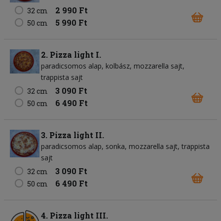
2 990 Ft
32 cm
5 990 Ft
50 cm
2. Pizza light I.
paradicsomos alap
kolbász
mozzarella sajt
trappista sajt
3 090 Ft
32 cm
6 490 Ft
50 cm
3. Pizza light II.
paradicsomos alap
sonka
mozzarella sajt
trappista
sajt
3 090 Ft
32 cm
6 490 Ft
50 cm
4. Pizza light III.