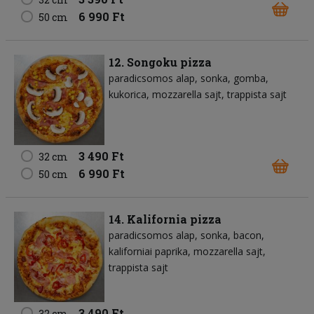
6 990 Ft
50 cm
12. Songoku pizza
paradicsomos alap
sonka
gomba
kukorica
mozzarella sajt
trappista sajt
3 490 Ft
32 cm
6 990 Ft
50 cm
14. Kalifornia pizza
paradicsomos alap
sonka
bacon
kaliforniai paprika
mozzarella sajt
trappista sajt
3 490 Ft
32 cm