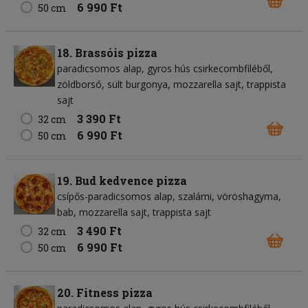
6 990 Ft
50 cm
18. Brassóis pizza
paradicsomos alap
gyros hús csirkecombfiléből
zöldborsó
sült burgonya
mozzarella sajt
trappista
sajt
3 390 Ft
32 cm
6 990 Ft
50 cm
19. Bud kedvence pizza
csípős-paradicsomos alap
szalámi
vöröshagyma
bab
mozzarella sajt
trappista sajt
3 490 Ft
32 cm
6 990 Ft
50 cm
20. Fitness pizza