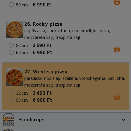
6 990 Ft
50 cm
26. Rocky pizza
csípős alap
sonka
tarja
csirkemell
kukorica
mozzarella sajt
trappista sajt
3 590 Ft
32 cm
6 990 Ft
50 cm
27. Western pizza
paradicsomos alap
szalámi
vöröshagyma
bab
chili
mozzarella sajt
trappista sajt
3 490 Ft
32 cm
6 990 Ft
50 cm
Hamburger