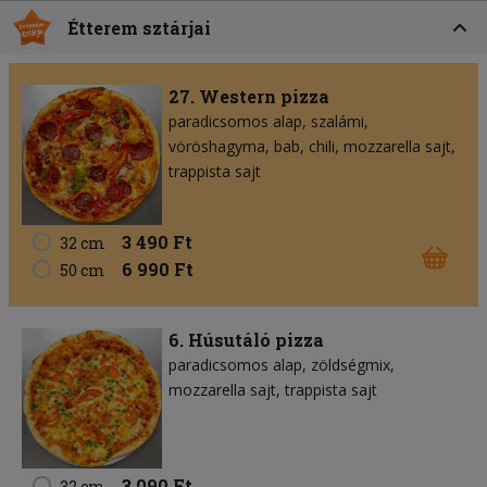
Étterem sztárjai
27. Western pizza
paradicsomos alap
szalámi
vöröshagyma
bab
chili
mozzarella sajt
trappista sajt
3 490 Ft
32 cm
6 990 Ft
50 cm
6. Húsutáló pizza
paradicsomos alap
zöldségmix
mozzarella sajt
trappista sajt
3 090 Ft
32 cm