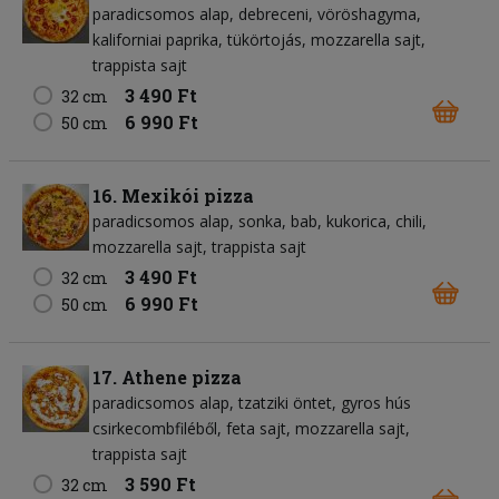
paradicsomos alap
debreceni
vöröshagyma
kaliforniai paprika
tükörtojás
mozzarella sajt
trappista sajt
3 490 Ft
32 cm
6 990 Ft
50 cm
16. Mexikói pizza
paradicsomos alap
sonka
bab
kukorica
chili
mozzarella sajt
trappista sajt
3 490 Ft
32 cm
6 990 Ft
50 cm
17. Athene pizza
paradicsomos alap
tzatziki öntet
gyros hús
csirkecombfiléből
feta sajt
mozzarella sajt
trappista sajt
3 590 Ft
32 cm