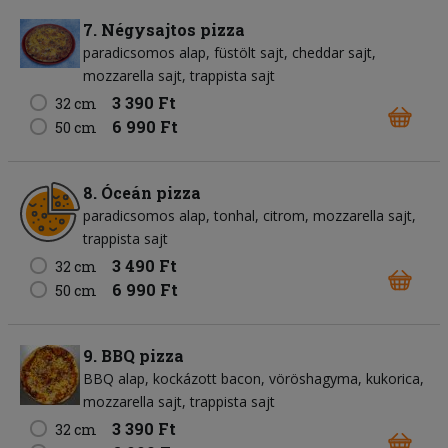
7. Négysajtos pizza
paradicsomos alap
füstölt sajt
cheddar sajt
mozzarella sajt
trappista sajt
3 390 Ft
32 cm
6 990 Ft
50 cm
8. Óceán pizza
paradicsomos alap
tonhal
citrom
mozzarella sajt
trappista sajt
3 490 Ft
32 cm
6 990 Ft
50 cm
9. BBQ pizza
BBQ alap
kockázott bacon
vöröshagyma
kukorica
mozzarella sajt
trappista sajt
3 390 Ft
32 cm