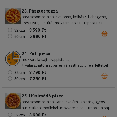
23. Pásztor pizza
paradicsomos alap
szalonna
kolbász
lilahagyma
Erős Pista
juhtúró
mozzarella sajt
trappista sajt
3 590 Ft
32 cm
6 990 Ft
50 cm
24. Full pizza
mozzarella sajt
trappista sajt
+ választható alappal és választható 5 féle feltéttel
3 790 Ft
32 cm
7 290 Ft
50 cm
25. Húsimádó pizza
paradicsomos alap
tarja
szalámi
kolbász
gyros
hús csirkecombfiléből
mozzarella sajt
trappista sajt
3 690 Ft
32 cm