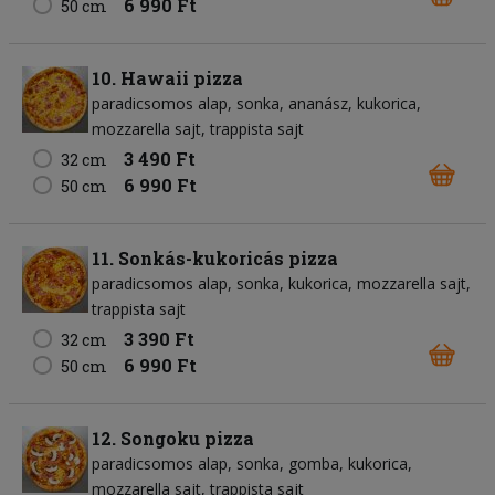
6 990 Ft
50 cm
10. Hawaii pizza
paradicsomos alap
sonka
ananász
kukorica
mozzarella sajt
trappista sajt
3 490 Ft
32 cm
6 990 Ft
50 cm
11. Sonkás-kukoricás pizza
paradicsomos alap
sonka
kukorica
mozzarella sajt
trappista sajt
3 390 Ft
32 cm
6 990 Ft
50 cm
12. Songoku pizza
paradicsomos alap
sonka
gomba
kukorica
mozzarella sajt
trappista sajt