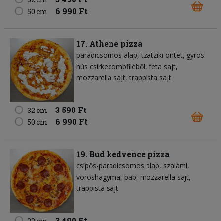
6 990 Ft
50 cm
17. Athene pizza
paradicsomos alap
tzatziki öntet
gyros
hús csirkecombfiléből
feta sajt
mozzarella sajt
trappista sajt
3 590 Ft
32 cm
6 990 Ft
50 cm
19. Bud kedvence pizza
csípős-paradicsomos alap
szalámi
vöröshagyma
bab
mozzarella sajt
trappista sajt
3 490 Ft
32 cm