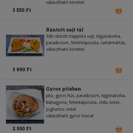
választható körettel
3 550 Ft
Rántott sajt tál
3db rántott trappista sajt, kígyóuborka,
paradicsom, fehérkáposzta, tartármártás,
választható körettel
3 990 Ft
Gyros pitában
pita
gyros hús
paradicsom
kígyóuborka
lilahagyma
fehérkáposzta
chilis öntet
joghurtos öntet
választható gyros hússal
2 550 Ft