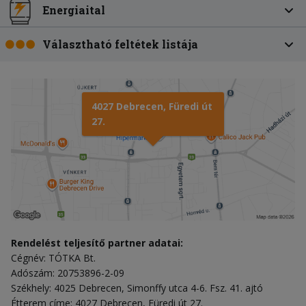
Energiaital
Választható feltétek listája
4027 Debrecen, Füredi út
27.
Rendelést teljesítő partner adatai:
Cégnév: TÓTKA Bt.
Adószám: 20753896-2-09
Székhely: 4025 Debrecen, Simonffy utca 4-6. Fsz. 41. ajtó
Étterem címe: 4027 Debrecen, Füredi út 27.