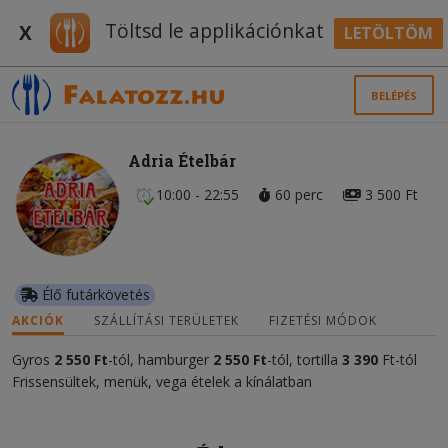
Töltsd le applikációnkat
X
LETÖLTÖM
BELÉPÉS
Adria Ételbár
10:00 - 22:55
60 perc
3 500 Ft
Élő futárkövetés
AKCIÓK
SZÁLLÍTÁSI TERÜLETEK
FIZETÉSI MÓDOK
Gyros
2 550 Ft
-tól, hamburger
2 550 Ft
-tól, tortilla
3 390
Ft-tól
Frissensültek, menük, vega ételek a kínálatban