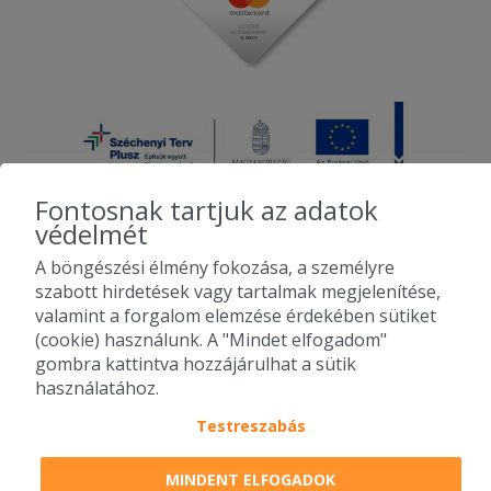
Fontosnak tartjuk az adatok
védelmét
A böngészési élmény fokozása, a személyre
2010-2026 Copyright - Falatozz.hu - Diston-line Kft.
szabott hirdetések vagy tartalmak megjelenítése,
valamint a forgalom elemzése érdekében sütiket
Pizza, gyros, hamburger, menük kedvező áron, egy helyen az összes
(cookie) használunk. A "Mindet elfogadom"
étterem ajánlata.
gombra kattintva hozzájárulhat a sütik
használatához.
Testreszabás
MINDENT ELFOGADOK