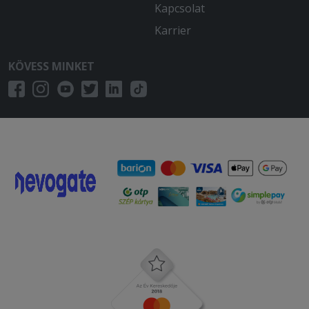
Kapcsolat
Karrier
KÖVESS MINKET