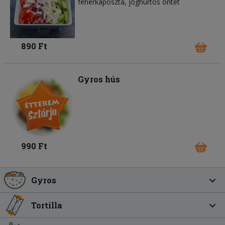
fehérkáposzta
joghurtos öntet
890 Ft
Gyros hús
990 Ft
Gyros
Tortilla