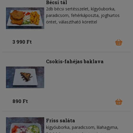
Bécsi tál
2db bécsi sertésszelet, kígyóuborka,
paradicsom, fehérkáposzta, joghurtos
öntet, választható körettel
3 990 Ft
Csokis-fahéjas baklava
890 Ft
Friss saláta
kígyóuborka
paradicsom
lilahagyma