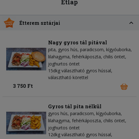
Étlap
Étterem sztárjai
Nagy gyros tál pitával
pita
gyros hús
paradicsom
kígyóuborka
lilahagyma
fehérkáposzta
chilis öntet
joghurtos öntet
15dkg választható gyros hússal,
választható körettel
3 750 Ft
Gyros tál pita nélkül
gyros hús
paradicsom
kígyóuborka
lilahagyma
fehérkáposzta
chilis öntet
joghurtos öntet
12dkg választható gyros hússal,