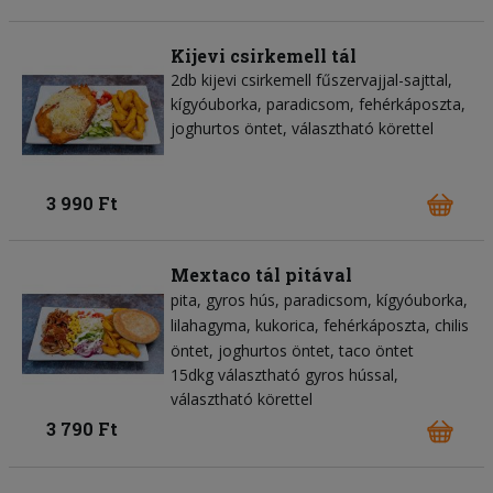
Kijevi csirkemell tál
2db kijevi csirkemell fűszervajjal-sajttal,
kígyóuborka, paradicsom, fehérkáposzta,
joghurtos öntet, választható körettel
3 990 Ft
Mextaco tál pitával
pita
gyros hús
paradicsom
kígyóuborka
lilahagyma
kukorica
fehérkáposzta
chilis
öntet
joghurtos öntet
taco öntet
15dkg választható gyros hússal,
választható körettel
3 790 Ft