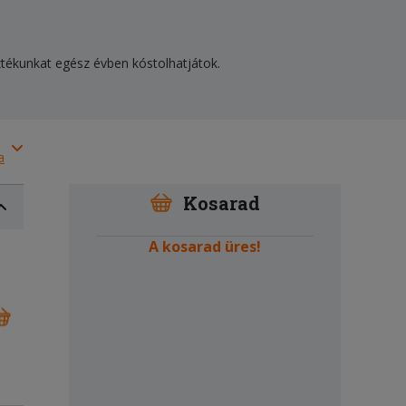
sztékunkat egész évben kóstolhatjátok.
a
Kosarad
A kosarad üres!