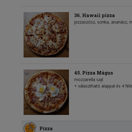
36. Hawaii pizza
pizzaszósz
sonka
ananász
m
45. Pizza Mágus
mozzarella sajt
+ választható alappal és 4 féle 
Pizza