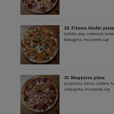
28. Fitness tündér pizz
tejfölös alap
csirkemell
brokk
lilahagyma
mozzarella sajt
33. Magyaros pizza
pizzaszósz
bacon
szalámi
h
zöldpaprika
mozzarella sajt