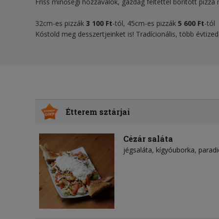
Friss minőségi hozzávalók, gazdag feltéttel borított piz
32cm-es pizzák
3 100 Ft
-tól, 45cm-es pizzák
5 600 Ft
-tól
Kóstold meg desszertjeinket is! Tradícionális, több évtiz
Étterem sztárjai
Cézár saláta
jégsaláta
kígyóuborka
parad