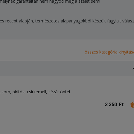
za melynek garantáltan nem hagyod meg a szélét sem!
edes recept alapján, természetes alapanyagokból készült fagylalt vála
összes kategória kinyitás
icsom
pirítós
csirkemell
cézár öntet
3 350 Ft