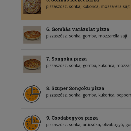
pizzaszósz
sonka
kukorica
mozzarella sajt
6. Gombás varázslat pizza
pizzaszósz
sonka
gomba
mozzarella sajt
7. Songoku pizza
pizzaszósz
sonka
gomba
kukorica
mozzare
8. Szuper Songoku pizza
pizzaszósz
sonka
gomba
kukorica
peppero
9. Csodabogyós pizza
pizzaszósz
sonka
articsóka
olívabogyó
go