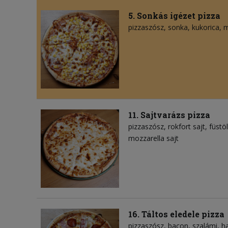
5. Sonkás igézet pizza
pizzaszósz
sonka
kukorica
m
11. Sajtvarázs pizza
pizzaszósz
rokfort sajt
füstöl
mozzarella sajt
16. Táltos eledele pizza
pizzaszósz
bacon
szalámi
h