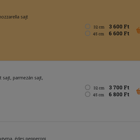
ozzarella sajt
3 600 Ft
32 cm
6 600 Ft
45 cm
t sajt
parmezán sajt
3 700 Ft
32 cm
6 800 Ft
45 cm
agyma
édes pepperoni