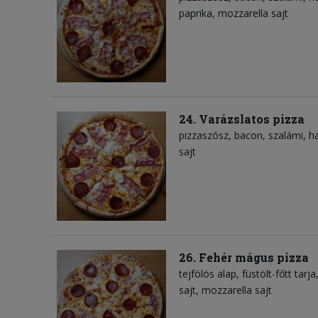
paprika
mozzarella sajt
24. Varázslatos pizza
pizzaszósz
bacon
szalámi
h
sajt
26. Fehér mágus pizza
tejfölös alap
füstölt-főtt tarja
sajt
mozzarella sajt