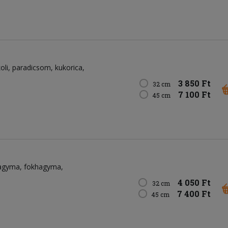
a
oli
paradicsom
kukorica
3 850 Ft
32 cm
7 100 Ft
45 cm
agyma
fokhagyma
4 050 Ft
32 cm
7 400 Ft
45 cm