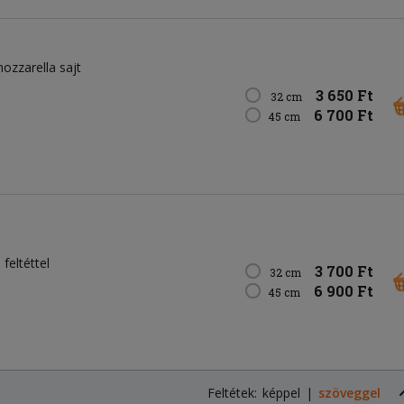
ozzarella sajt
3 650 Ft
32 cm
6 700 Ft
45 cm
feltéttel
3 700 Ft
32 cm
6 900 Ft
45 cm
Feltétek:
képpel
szöveggel