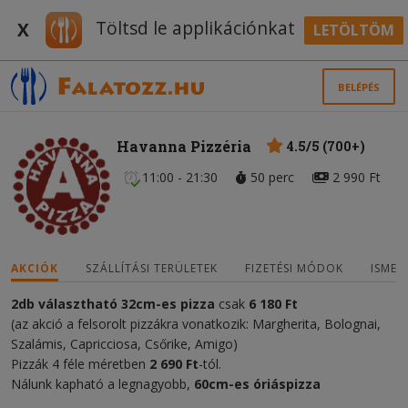
Töltsd le applikációnkat
X
LETÖLTÖM
BELÉPÉS
Havanna Pizzéria
4.5/5 (700+)
11:00 - 21:30
50 perc
2 990 Ft
AKCIÓK
SZÁLLÍTÁSI TERÜLETEK
FIZETÉSI MÓDOK
ISMER
2db
választható
32cm-es pizza
csak
6 180 Ft
(az akció a felsorolt pizzákra vonatkozik: Margherita, Bolognai,
Szalámis, Capricciosa, Csőrike, Amigo)
Pizzák 4 féle méretben
2 690
F
t
-tól.
Nálunk kapható a legnagyobb,
60cm-es óriáspizza