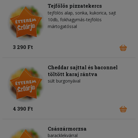
Tejfölös pizzatekercs
tejfölös alap
sonka
kukorica
sajt
10db, fokhagymás-tejfölös
mártogatóssal
3 290 Ft
Cheddar sajttal és baconnel
töltött karaj rántva
sült burgonyával
4 390 Ft
Császármorzsa
baracklekvárral