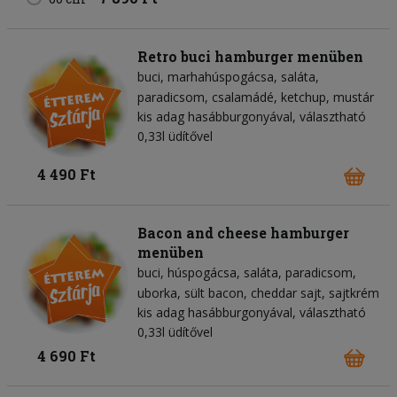
Retro buci hamburger menüben
buci
marhahúspogácsa
saláta
paradicsom
csalamádé
ketchup
mustár
kis adag hasábburgonyával, választható
0,33l üdítővel
4 490 Ft
Bacon and cheese hamburger
menüben
buci
húspogácsa
saláta
paradicsom
uborka
sült bacon
cheddar sajt
sajtkrém
kis adag hasábburgonyával, választható
0,33l üdítővel
4 690 Ft