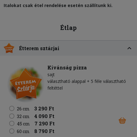
Italokat csak étel rendelése esetén szállítunk ki.
Étlap
Étterem sztárjai
Kívánság pizza
sajt
választható alappal + 5 féle választható
feltéttel
3 290 Ft
26 cm
4 090 Ft
32 cm
7 290 Ft
45 cm
8 790 Ft
60 cm