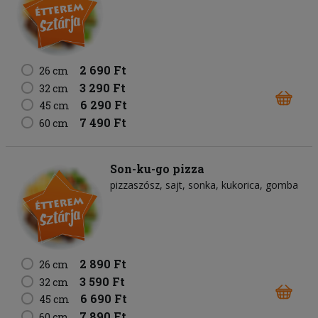
2 690 Ft
26 cm
3 290 Ft
32 cm
6 290 Ft
45 cm
7 490 Ft
60 cm
Son-ku-go pizza
pizzaszósz
sajt
sonka
kukorica
gomba
2 890 Ft
26 cm
3 590 Ft
32 cm
6 690 Ft
45 cm
7 890 Ft
60 cm