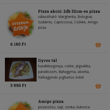
Pizza akció: 2db 32cm-es pizza
választható: Margherita, Bolognai,
Szalámis, Capricciosa, Csőrike, Amigo
pizza
6 180 Ft
Gyros tál
hasábburgonya
csirke
jégsaláta
paradicsom
lilahagyma
uborka
fokhagymás-joghurtos öntet
3 990 Ft
Amigo pizza
pizzaszósz
sajt
sonka
kukorica