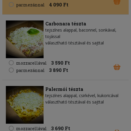
4 090 Ft
parmezánnal
Carbonara tészta
tejszínes alappal, baconnel, sonkával,
tojással
választható tésztával és sajttal
3 590 Ft
mozzarellával
3 890 Ft
parmezánnal
Palermói tészta
tejszínes alappal, csirkével, kukoricával
választható tésztával és sajttal
3 690 Ft
mozzarellával