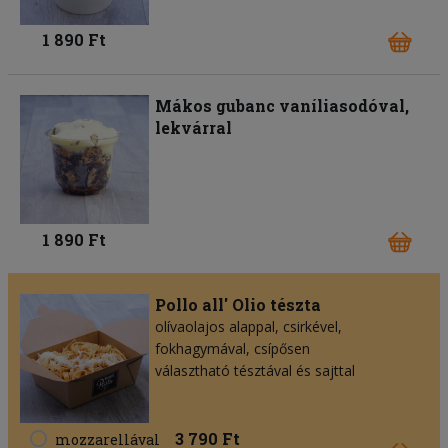
1 890 Ft
Mákos gubanc vaníliasodóval,
lekvárral
1 890 Ft
Pollo all' Olio tészta
olívaolajos alappal, csirkével,
fokhagymával, csípősen
választható tésztával és sajttal
3 790 Ft
mozzarellával