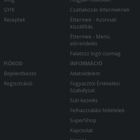
A MacCheese nem volt a legjobb.
GYIK
Csatlakozás éttermeknek
Nagyon sós volt és nagyonkevés volt
rajta a sajt ( pedig 3x chedarral van
Receptek
Éttermek - Azonnali
hirdetve.
kiszállítás
Éttermek - Menü
2025-07-28 - Ádám:
előrendelés
Isteni finom volt és kellő adag
garatulálok
Falatozz logó csomag
FIÓKOD
INFORMÁCIÓ
Bejelentkezés
Adatvédelem
Regisztráció
Fogyasztói Értékelési
Szabályzat
Süti kezelés
Felhasználási feltételek
SuperShop
Kapcsolat