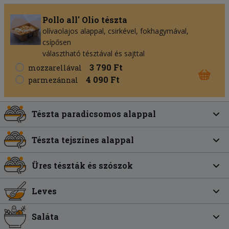
Pollo all' Olio tészta
olívaolajos alappal, csirkével, fokhagymával,
csípősen
választható tésztával és sajttal
3 790 Ft
mozzarellával
4 090 Ft
parmezánnal
Tészta paradicsomos alappal
Tészta tejszínes alappal
Üres tészták és szószok
Leves
Saláta