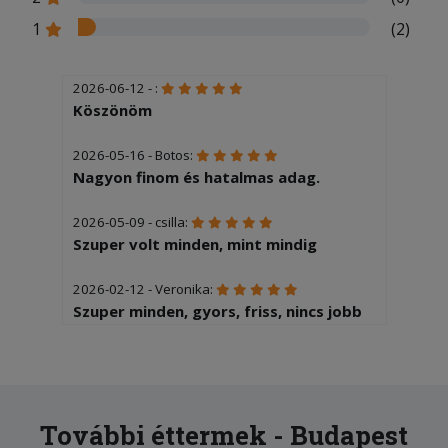
1
(2)
2026-06-12 - :
Köszönöm
2026-05-16 - Botos:
Nagyon finom és hatalmas adag.
2026-05-09 - csilla:
Szuper volt minden, mint mindig
2026-02-12 - Veronika:
Szuper minden, gyors, friss, nincs jobb
tesztás hely a környéken.
2025-12-04 - Éva:
Sajnos 2óra volt mire kiérkezett az
étel.
További éttermek - Budapest