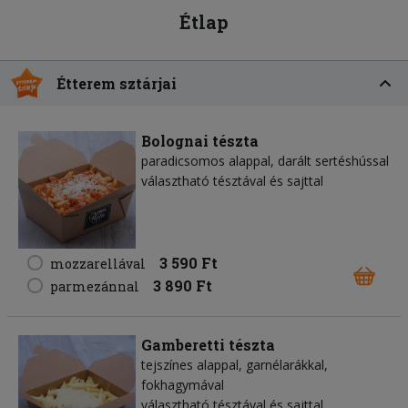
Étlap
Étterem sztárjai
Bolognai tészta
paradicsomos alappal, darált sertéshússal
választható tésztával és sajttal
3 590 Ft
mozzarellával
3 890 Ft
parmezánnal
Gamberetti tészta
tejszínes alappal, garnélarákkal,
fokhagymával
választható tésztával és sajttal