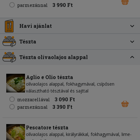
3 990 Ft
parmezánnal
Havi ajánlat
Tészta
Tészta olívaolajos alappal
Aglio e Olio tészta
olívaolajos alappal, fokhagymával, csípősen
választható tésztával és sajttal
3 090 Ft
mozzarellával
3 390 Ft
parmezánnal
Pescatore tészta
olívaolajos alappal, királyrákkal, fokhagymával, lime-