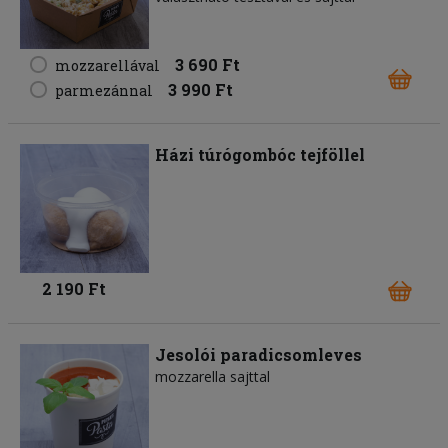
3 690 Ft
mozzarellával
3 990 Ft
parmezánnal
Házi túrógombóc tejföllel
2 190 Ft
Jesolói paradicsomleves
mozzarella sajttal