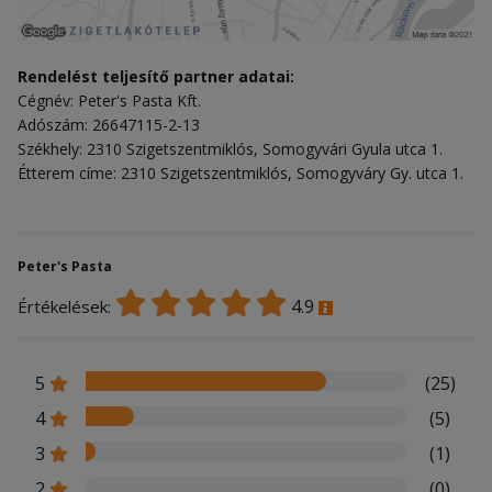
Rendelést teljesítő partner adatai:
Cégnév: Peter's Pasta Kft.
Adószám: 26647115-2-13
Székhely: 2310 Szigetszentmiklós, Somogyvári Gyula utca 1.
Étterem címe: 2310 Szigetszentmiklós, Somogyváry Gy. utca 1.
Peter's Pasta
4.9
Értékelések:
5
(25)
4
(5)
3
(1)
2
(0)