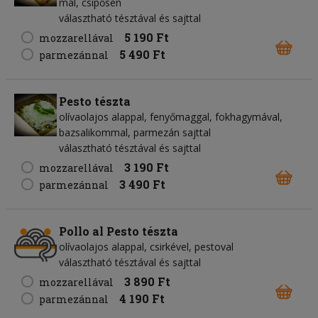
mal, csípősen
választható tésztával és sajttal
5 190 Ft
mozzarellával
5 490 Ft
parmezánnal
Pesto tészta
olívaolajos alappal, fenyőmaggal, fokhagymával,
bazsalikommal, parmezán sajttal
választható tésztával és sajttal
3 190 Ft
mozzarellával
3 490 Ft
parmezánnal
Pollo al Pesto tészta
olívaolajos alappal, csirkével, pestoval
választható tésztával és sajttal
3 890 Ft
mozzarellával
4 190 Ft
parmezánnal