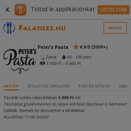
Töltsd le applikációnkat
X
LETÖLTÖM
BELÉPÉS
Peter's Pasta
4.9/5 (2000+)
Zárva
60 - 100 perc
3 000 Ft - 6 000 Ft
AKCIÓK
SZÁLLÍTÁSI TERÜLETEK
FIZETÉSI MÓDOK
ISMER
Tészták széles választékban
3 090 Ft
-tól
Tésztádat gluténmentes és teljes kiőrlésű tésztával is kérheted
Saláták, levesek és desszertek a kínálatban
Kiszállítás 11:00 órától!