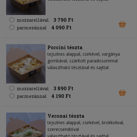
3 790 Ft
mozzarellával
4 090 Ft
parmezánnal
Porcini tészta
tejszínes alappal, csirkével, vargánya
gombával, szárított paradicsommal
választható tésztával és sajttal
3 890 Ft
mozzarellával
4 190 Ft
parmezánnal
Veronai tészta
tejszínes alappal, csirkével, brokkolival,
szerecsendióval
választható tésztával és sajttal