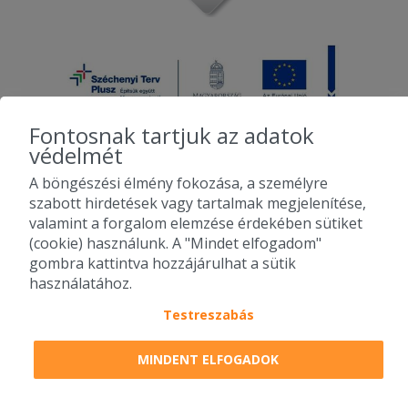
Fontosnak tartjuk az adatok
védelmét
A böngészési élmény fokozása, a személyre
2010-2026 Copyright - Falatozz.hu - Diston-line Kft.
szabott hirdetések vagy tartalmak megjelenítése,
valamint a forgalom elemzése érdekében sütiket
Pizza, gyros, hamburger, menük kedvező áron, egy helyen az összes
(cookie) használunk. A "Mindet elfogadom"
étterem ajánlata.
gombra kattintva hozzájárulhat a sütik
használatához.
Testreszabás
MINDENT ELFOGADOK