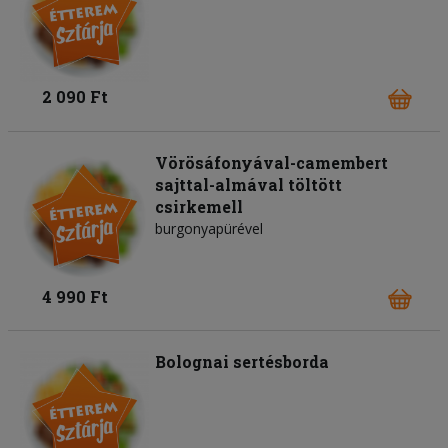
2 090 Ft
Vörösáfonyával-camembert
sajttal-almával töltött
csirkemell
burgonyapürével
4 990 Ft
Bolognai sertésborda