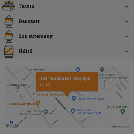
Tészta
Desszert
Sós sütemény
Üdítő
1204 Budapest, Orsolya
u. 12