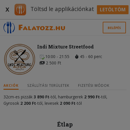
Töltsd le applikációnkat
X
LETÖLTÖM
BELÉPÉS
Indi Mixture Streetfood
10:00 - 21:55
45 - 60 perc
2 500 Ft
AKCIÓK
SZÁLLÍTÁSI TERÜLETEK
FIZETÉSI MÓDOK
32cm-es pizzák
3 890 Ft
-tól, hamburgerek
2 990 Ft
-tól,
Gyrosok
2 200 Ft
-tól, levesek
2 090 Ft
-tól
Étlap