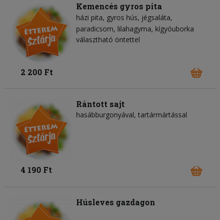
Kemencés gyros pita
házi pita
gyros hús
jégsaláta
paradicsom
lilahagyma
kígyóuborka
választható öntettel
2 200 Ft
Rántott sajt
hasábburgonyával, tartármártással
4 190 Ft
Húsleves gazdagon