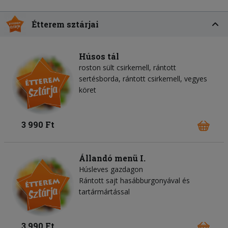
Étterem sztárjai
Húsos tál
roston sült csirkemell, rántott
sertésborda, rántott csirkemell, vegyes
köret
3 990 Ft
Állandó menü I.
Húsleves gazdagon
Rántott sajt hasábburgonyával és
tartármártással
3 990 Ft