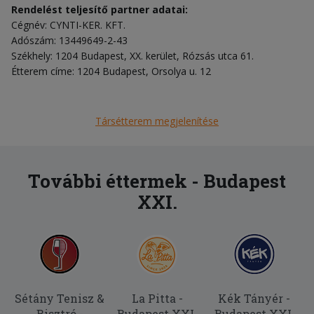
Rendelést teljesítő partner adatai:
Cégnév: CYNTI-KER. KFT.
Adószám: 13449649-2-43
Székhely: 1204 Budapest, XX. kerület, Rózsás utca 61.
Étterem címe: 1204 Budapest, Orsolya u. 12
Társétterem megjelenítése
További éttermek - Budapest
XXI.
Sétány Tenisz &
La Pitta -
Kék Tányér -
Bisztró -
Budapest XXI.
Budapest XXI.