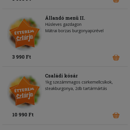
Állandó menü II.
Húsleves gazdagon
Mátrai borzas burgonyapürével
3 990 Ft
Családi kósár
1kg szezámmagos csirkemellcsíkok,
steakburgonya, 2db tartármártás
10 990 Ft