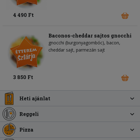
4 490 Ft
Baconos-cheddar sajtos gnocchi
gnocchi (burgonyagombóc)
bacon
cheddar sajt
parmezán sajt
3 850 Ft
Heti ajánlat
Reggeli
Pizza