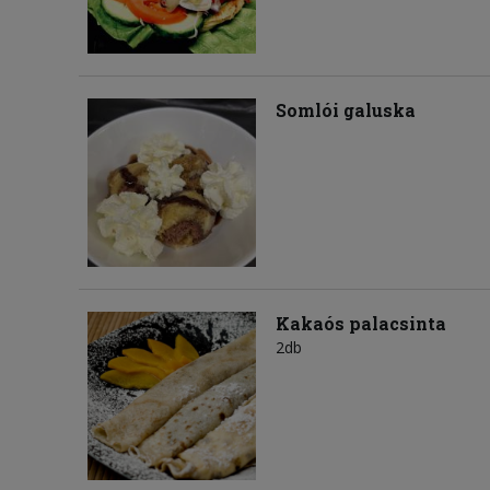
Somlói galuska
Kakaós palacsinta
2db