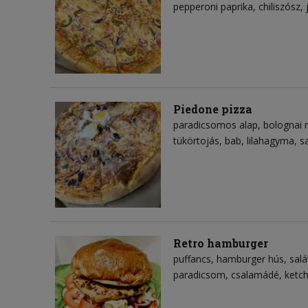
pepperoni paprika
chiliszósz
Piedone pizza
paradicsomos alap
bolognai 
tükörtojás
bab
lilahagyma
sa
Retro hamburger
puffancs
hamburger hús
salá
paradicsom
csalamádé
ketc