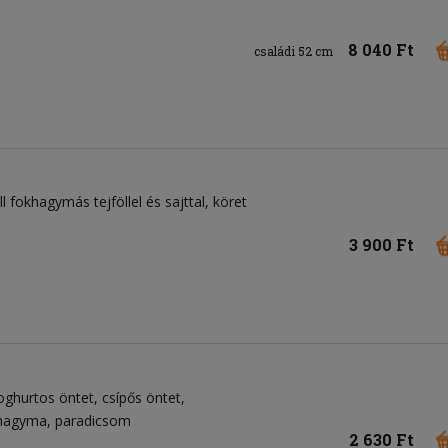
8 040 Ft
családi 52 cm
l fokhagymás tejföllel és sajttal, köret
3 900 Ft
oghurtos öntet
csípős öntet
hagyma
paradicsom
2 630 Ft