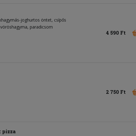
khagymás-joghurtos öntet
csípős
vöröshagyma
paradicsom
4 590 Ft
2 750 Ft
 pizza