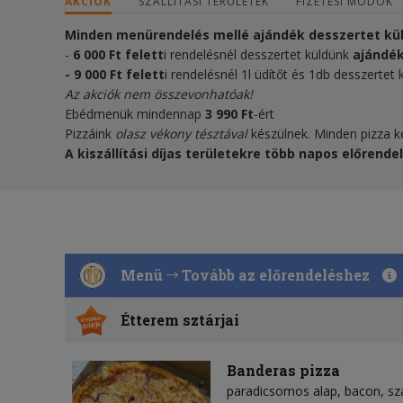
AKCIÓK
SZÁLLÍTÁSI TERÜLETEK
FIZETÉSI MÓDOK
Minden menürendelés mellé ajándék desszertet kü
-
6 000 Ft felett
i rendelésnél desszertet küldünk
ajándé
- 9 000 Ft felett
i rendelésnél 1l üdítőt és 1db desszertet
Az akciók nem összevonhatóak!
Ebédmenük mindennap
3 990 Ft
-ért
Pizzáink
olasz vékony tésztával
készülnek. Minden pizza 
A kiszállítási díjas területekre több napos előrende
Menü
Tovább az előrendeléshez
Étterem sztárjai
Banderas pizza
paradicsomos alap
bacon
sz