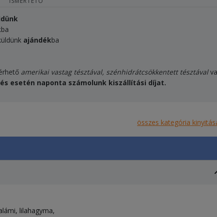
ISMERTETŐ
ldünk
k
ba
 küldünk
ajándék
ba
kérhető
amerikai vastag tésztával, szénhidrátcsökkentett tésztával
v
lés esetén naponta számolunk kiszállítási díjat.
összes kategória kinyitás
alámi
lilahagyma