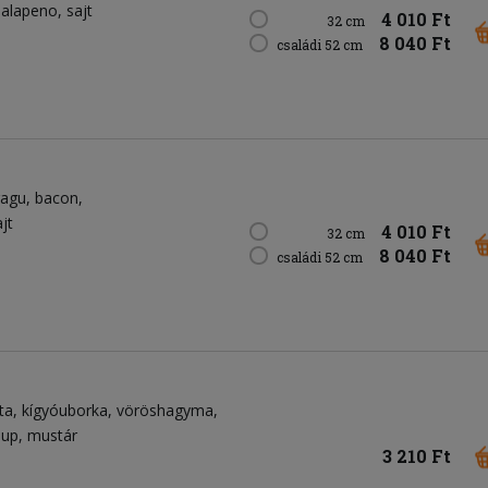
jalapeno
sajt
4 010 Ft
32 cm
8 040 Ft
családi 52 cm
ragu
bacon
jt
4 010 Ft
32 cm
8 040 Ft
családi 52 cm
ta
kígyóuborka
vöröshagyma
hup
mustár
3 210 Ft