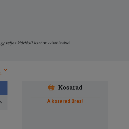
agy
teljes kiőrlésű liszt
hozzáadásával.
a
Kosarad
A kosarad üres!