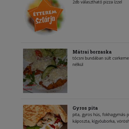
2db választható pizza ízzel
Mátrai borzaska
tócsni bundában sült csirkemel
nélkül
Gyros pita
pita
gyros hús
fokhagymás-j
káposzta
kígyóuborka
vörös