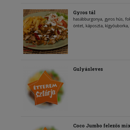
Gyros tál
hasábburgonya
gyros hús
fo
öntet
káposzta
kígyóuborka
Gulyásleves
Coco Jumbo felezős mix