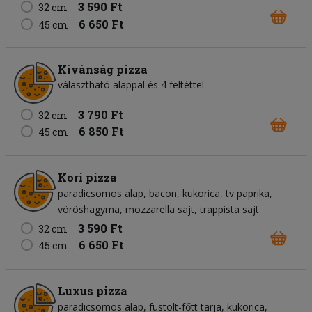
3 590 Ft
32 cm
6 650 Ft
45 cm
Kívánság pizza
választható alappal és 4 feltéttel
3 790 Ft
32 cm
6 850 Ft
45 cm
Kori pizza
paradicsomos alap
bacon
kukorica
tv paprika
vöröshagyma
mozzarella sajt
trappista sajt
3 590 Ft
32 cm
6 650 Ft
45 cm
Luxus pizza
paradicsomos alap
füstölt-főtt tarja
kukorica