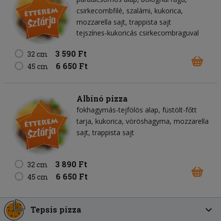
csirkecombfilé
szalámi
kukorica
mozzarella sajt
trappista sajt
tejszínes-kukoricás csirkecombraguval
3 590 Ft
32 cm
6 650 Ft
45 cm
Albínó pizza
fokhagymás-tejfölös alap
füstölt-főtt
tarja
kukorica
vöröshagyma
mozzarella
sajt
trappista sajt
3 890 Ft
32 cm
6 650 Ft
45 cm
Tepsis pizza