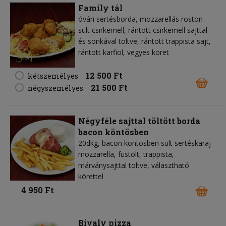
Family tál
óvári sertésborda, mozzarellás roston
sült csirkemell, rántott csirkemell sajttal
és sonkával töltve, rántott trappista sajt,
rántott karfiol, vegyes köret
12 500 Ft
kétszemélyes
21 500 Ft
négyszemélyes
Négyféle sajttal töltött borda
bacon köntösben
20dkg, bacon köntösben sült sertéskaraj
mozzarella, füstölt, trappista,
márványsajttal töltve, választható
körettel
4 950 Ft
Bivaly pizza