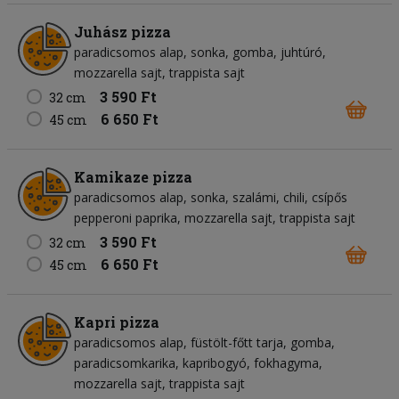
Juhász pizza
paradicsomos alap
sonka
gomba
juhtúró
mozzarella sajt
trappista sajt
3 590 Ft
32 cm
6 650 Ft
45 cm
Kamikaze pizza
paradicsomos alap
sonka
szalámi
chili
csípős
pepperoni paprika
mozzarella sajt
trappista sajt
3 590 Ft
32 cm
6 650 Ft
45 cm
Kapri pizza
paradicsomos alap
füstölt-főtt tarja
gomba
paradicsomkarika
kapribogyó
fokhagyma
mozzarella sajt
trappista sajt