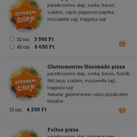
paradicsomos alap
sonka
bacon
szalámi
csípős pepperoni paprika
mozzarella sajt
trappista sajt
3 590 Ft
32 cm
6 650 Ft
45 cm
Gluténmentes Húsimádó pizza
paradicsomos alap
sonka
bacon
füstölt-
főtt tarja
szalámi
mozzarella sajt
trappista sajt
Naturbit gluténmentes olasz pizzaliszttel
készítve
4 290 Ft
32 cm
Foltos pizza
paradicsomos alap
bolognai ragu