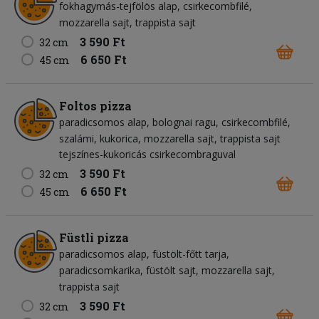
fokhagymás-tejfölös alap
csirkecombfilé
mozzarella sajt
trappista sajt
3 590 Ft
32 cm
6 650 Ft
45 cm
Foltos pizza
paradicsomos alap
bolognai ragu
csirkecombfilé
szalámi
kukorica
mozzarella sajt
trappista sajt
tejszínes-kukoricás csirkecombraguval
3 590 Ft
32 cm
6 650 Ft
45 cm
Füstli pizza
paradicsomos alap
füstölt-főtt tarja
paradicsomkarika
füstölt sajt
mozzarella sajt
trappista sajt
3 590 Ft
32 cm