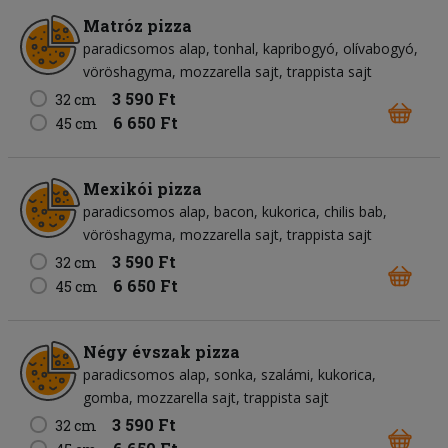
Matróz pizza
paradicsomos alap
tonhal
kapribogyó
olívabogyó
vöröshagyma
mozzarella sajt
trappista sajt
3 590 Ft
32 cm
6 650 Ft
45 cm
Mexikói pizza
paradicsomos alap
bacon
kukorica
chilis bab
vöröshagyma
mozzarella sajt
trappista sajt
3 590 Ft
32 cm
6 650 Ft
45 cm
Négy évszak pizza
paradicsomos alap
sonka
szalámi
kukorica
gomba
mozzarella sajt
trappista sajt
3 590 Ft
32 cm