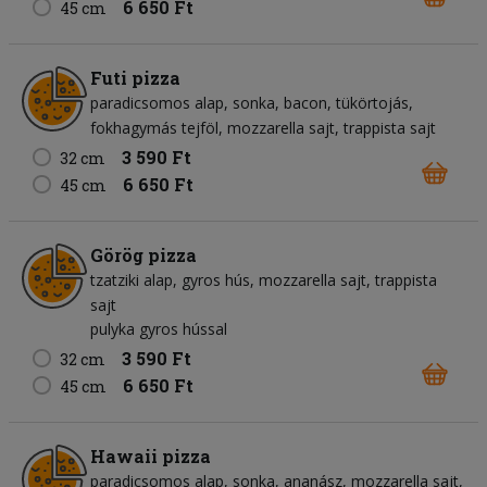
6 650 Ft
45 cm
Futi pizza
paradicsomos alap
sonka
bacon
tükörtojás
fokhagymás tejföl
mozzarella sajt
trappista sajt
3 590 Ft
32 cm
6 650 Ft
45 cm
Görög pizza
tzatziki alap
gyros hús
mozzarella sajt
trappista
sajt
pulyka gyros hússal
3 590 Ft
32 cm
6 650 Ft
45 cm
Hawaii pizza
paradicsomos alap
sonka
ananász
mozzarella sajt