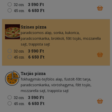
3 590 Ft
32 cm
6 650 Ft
45 cm
Színes pizza
paradicsomos alap
sonka
kukorica
paradicsomkarika
brokkoli
főtt tojás
mozzarella
sajt
trappista sajt
3 590 Ft
32 cm
6 650 Ft
45 cm
Tarjás pizza
fokhagymás-tejfölös alap
füstölt-főtt tarja
paradicsomkarika
vöröshagyma
főtt tojás
mozzarella sajt
trappista sajt
3 590 Ft
32 cm
6 650 Ft
45 cm