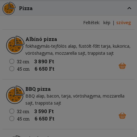
Pizza
Feltétek:
kép
szöveg
Albínó pizza
fokhagymás-tejfölös alap
füstölt-főtt tarja
kukorica
vöröshagyma
mozzarella sajt
trappista sajt
3 890 Ft
32 cm
6 650 Ft
45 cm
BBQ pizza
BBQ alap
bacon
tarja
vöröshagyma
mozzarella
sajt
trappista sajt
3 590 Ft
32 cm
6 650 Ft
45 cm