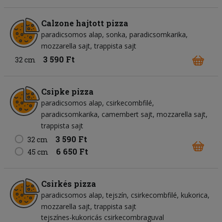
Calzone hajtott pizza
paradicsomos alap
sonka
paradicsomkarika
mozzarella sajt
trappista sajt
3 590 Ft
32 cm
Csipke pizza
paradicsomos alap
csirkecombfilé
paradicsomkarika
camembert sajt
mozzarella sajt
trappista sajt
3 590 Ft
32 cm
6 650 Ft
45 cm
Csirkés pizza
paradicsomos alap
tejszín
csirkecombfilé
kukorica
mozzarella sajt
trappista sajt
tejszínes-kukoricás csirkecombraguval