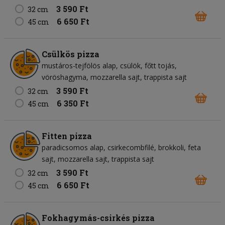
3 590 Ft
32 cm
6 650 Ft
45 cm
Csülkös pizza
mustáros-tejfölös alap
csülök
főtt tojás
vöröshagyma
mozzarella sajt
trappista sajt
3 590 Ft
32 cm
6 350 Ft
45 cm
Fitten pizza
paradicsomos alap
csirkecombfilé
brokkoli
feta
sajt
mozzarella sajt
trappista sajt
3 590 Ft
32 cm
6 650 Ft
45 cm
Fokhagymás-csirkés pizza