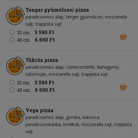
Tenger gyümölcsei pizza
paradicsomos alap
tenger gyümölcsei
mozzarella
sajt
trappista sajt
3 590 Ft
32 cm
6 650 Ft
45 cm
Tükrös pizza
paradicsomos alap
csirkecombfilé
lilahagyma
tükörtojás
mozzarella sajt
trappista sajt
3 590 Ft
32 cm
6 650 Ft
45 cm
Vega pizza
paradicsomos alap
gomba
kukorica
paradicsomkarika
brokkoli
mozzarella sajt
trappista
sajt