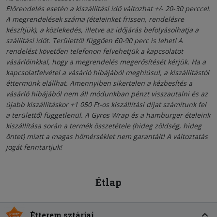
Előrendelés esetén a kiszállítási idő változhat +/- 20-30 perccel.
A megrendelések száma (ételeinket frissen, rendelésre
készítjük), a közlekedés, illetve az időjárás befolyásolhatja a
szállítási időt. Területtől függően 60-90 perc is lehet! A
rendelést követően telefonon felvehetjük a kapcsolatot
vásárlóinkkal, hogy a megrendelés megerősítését kérjük. Ha a
kapcsolatfelvétel a vásárló hibájából meghiúsul, a kiszállítástól
éttermünk elállhat. Amennyiben sikertelen a kézbesítés a
vásárló hibájából nem áll módunkban pénzt visszautalni és az
újabb kiszállításkor +1 050 Ft-os kiszállítási díjat számítunk fel
a területtől függetlenül. A Gyros Wrap és a hamburger ételeink
kiszállítása során a termék összetétele (hideg zöldség, hideg
öntet) miatt a magas hőmérséklet nem garantált! A változtatás
jogát fenntartjuk!
Étlap
Étterem sztárjai