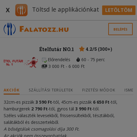
Töltsd le applikációnkat
X
LETÖLTÖM
BELÉPÉS
Ételfutár NO.1
4.2/5 (300+)
Előrendelés
60 - 75 perc
3 000 Ft - 6 000 Ft
AKCIÓK
SZÁLLÍTÁSI TERÜLETEK
FIZETÉSI MÓDOK
ISMER
32cm-es pizzák
3 590
Ft
-tól, 45cm-es pizzák
6 650
F
t
-tól,
hamburgerek
2
79
0
Ft
-tól, gyros tál
3
9
90 Ft
-tól.
Széles választék levesekből, frissensültekből, tésztákból,
salátákból és desszertekből.
A bőségtálak csomagolási díja 300 Ft.
Az akciók nem összevonhatóak.