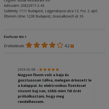
Cégnév: Visual Restaurant Kft.
Adószám: 25822917-2-43
Székhely: 1111 Budapest, Lágymányosi utca 12. Fsz. 2. ajtó
Étterem címe: 1238 Budapest, Grassalkovich út 33.
Ételfutár NO.1
4.2
Értékelések:
2026-02-08 - :
Nagyon finom volt a kaja és
gusztusosan tállva, melegen érkezett le
a kalappal. Az elektronikus fizetéssel
viszont baj van, több mint fél órát
próbálkoztam, hogy meg
rendelhessem.