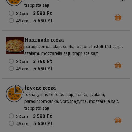
trappista sajt
3 590 Ft
32 cm
6 650 Ft
45 cm
Húsimádó pizza
paradicsomos alap
sonka
bacon
füstölt-főtt tarja
szalámi
mozzarella sajt
trappista sajt
3 790 Ft
32 cm
6 650 Ft
45 cm
Ínyenc pizza
fokhagymás-tejfölös alap
sonka
szalámi
paradicsomkarika
vöröshagyma
mozzarella sajt
trappista sajt
3 590 Ft
32 cm
6 650 Ft
45 cm