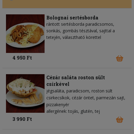
Bolognai sertésborda
rántott sertésborda paradicsomos,
sonkás, gombás tésztával, sajttal a
tetején, választható körettel
4 950 Ft
Cézár saláta roston sült
csirkével
jégsaláta
paradicsom
roston sült
csirkecsíkok
cézár öntet
parmezán sajt
pizzakenyér
allergének: tojás, glutén, tej
3 990 Ft