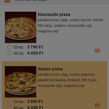
Húsimádó pizza
paradicsomos alap
sonka
bacon
füstölt-
főtt tarja
szalámi
mozzarella sajt
trappista sajt
3 790 Ft
32 cm
6 650 Ft
45 cm
Színes pizza
paradicsomos alap
sonka
kukorica
paradicsomkarika
brokkoli
főtt tojás
mozzarella sajt
trappista sajt
3 590 Ft
32 cm
6 650 Ft
45 cm