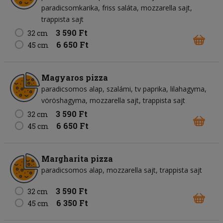
paradicsomkarika
friss saláta
mozzarella sajt
trappista sajt
3 590 Ft
32 cm
6 650 Ft
45 cm
Magyaros pizza
paradicsomos alap
szalámi
tv paprika
lilahagyma
vöröshagyma
mozzarella sajt
trappista sajt
3 590 Ft
32 cm
6 650 Ft
45 cm
Margharita pizza
paradicsomos alap
mozzarella sajt
trappista sajt
3 590 Ft
32 cm
6 350 Ft
45 cm