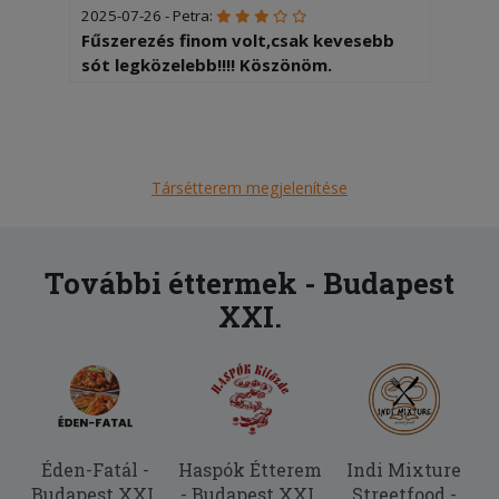
2025-07-26 - Petra:
Fűszerezés finom volt,csak kevesebb
sót legközelebb!!!! Köszönöm.
2025-07-13 - Petra:
A régebbi recept nekünk jobban ízlett!
Túl fűszeres volt az étel. Köszönöm.
Elnézést.
Társétterem megjelenítése
2025-06-27 - Tiborné:
Az ételek frissek, finomak voltak. A
További éttermek - Budapest
futár udvarias.A lemaradt palacsintát
XXI.
szó nélkül pótolták. Köszönjük.
Éden-Fatál -
Haspók Étterem
Indi Mixture
Budapest XXI.
- Budapest XXI.
Streetfood -