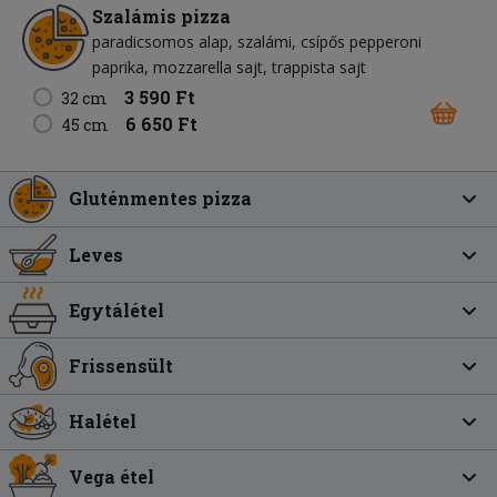
Szalámis pizza
paradicsomos alap
szalámi
csípős pepperoni
paprika
mozzarella sajt
trappista sajt
3 590 Ft
32 cm
6 650 Ft
45 cm
Gluténmentes pizza
Leves
Egytálétel
Frissensült
Halétel
Vega étel