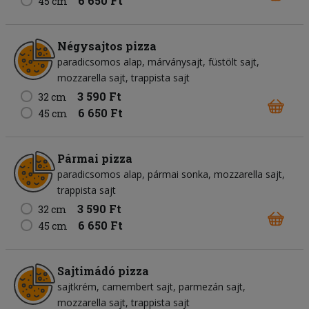
6 650 Ft
45 cm
Négysajtos pizza
paradicsomos alap
márványsajt
füstölt sajt
mozzarella sajt
trappista sajt
3 590 Ft
32 cm
6 650 Ft
45 cm
Pármai pizza
paradicsomos alap
pármai sonka
mozzarella sajt
trappista sajt
3 590 Ft
32 cm
6 650 Ft
45 cm
Sajtimádó pizza
sajtkrém
camembert sajt
parmezán sajt
mozzarella sajt
trappista sajt