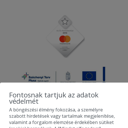
Fontosnak tartjuk az adatok
védelmét
A böngészési élmény fokozása, a személyre
2010-2026 Copyright - Falatozz.hu - Diston-line Kft.
szabott hirdetések vagy tartalmak megjelenítése,
valamint a forgalom elemzése érdekében sütiket
Pizza, gyros, hamburger, menük kedvező áron, egy helyen az összes