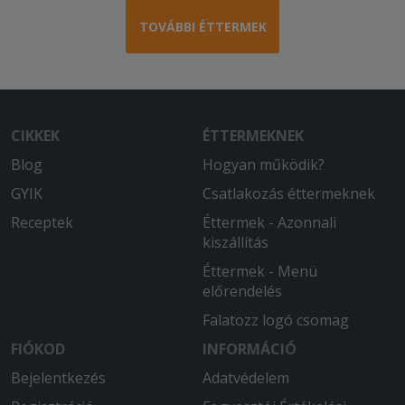
TOVÁBBI ÉTTERMEK
CIKKEK
ÉTTERMEKNEK
Blog
Hogyan működik?
GYIK
Csatlakozás éttermeknek
Receptek
Éttermek - Azonnali
kiszállítás
Éttermek - Menü
előrendelés
Falatozz logó csomag
FIÓKOD
INFORMÁCIÓ
Bejelentkezés
Adatvédelem