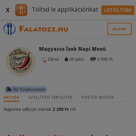
Töltsd le applikációnkat
X
LETÖLTÖM
BELÉPÉS
Magyaros Ízek Napi Menü
Zárva
60 perc
3 500 Ft
Élő futárkövetés
AKCIÓK
SZÁLLÍTÁSI TERÜLETEK
FIZETÉSI MÓDOK
Naponta változó menük
2 290 Ft
-tól