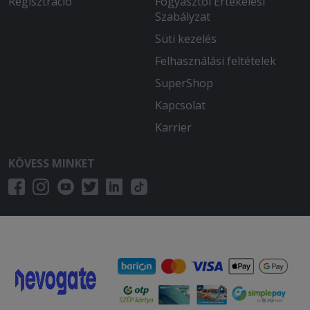
Regisztráció
Fogyasztói Értékelési
Szabályzat
Süti kezelés
Felhasználási feltételek
SuperShop
Kapcsolat
Karrier
KÖVESS MINKET