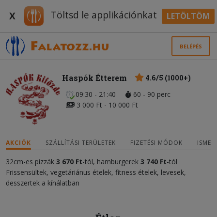
Töltsd le applikációnkat
X
LETÖLTÖM
BELÉPÉS
Haspók Étterem
4.6/5 (1000+)
09:30 - 21:40
60 - 90 perc
3 000 Ft - 10 000 Ft
AKCIÓK
SZÁLLÍTÁSI TERÜLETEK
FIZETÉSI MÓDOK
ISMER
32cm-es pizzák
3 670 Ft
-tól, hamburgerek
3 740 Ft
-tól
Frissensültek, vegetáriánus ételek, fitness ételek, levesek,
desszertek a kínálatban