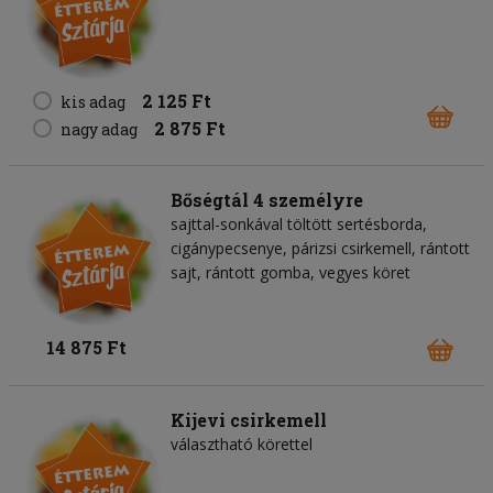
2 125 Ft
kis adag
2 875 Ft
nagy adag
Bőségtál 4 személyre
sajttal-sonkával töltött sertésborda,
cigánypecsenye, párizsi csirkemell, rántott
sajt, rántott gomba, vegyes köret
14 875 Ft
Kijevi csirkemell
választható körettel