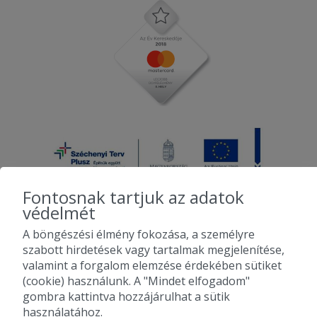
Fontosnak tartjuk az adatok
védelmét
A böngészési élmény fokozása, a személyre
2010-2026 Copyright - Falatozz.hu - Diston-line Kft.
szabott hirdetések vagy tartalmak megjelenítése,
valamint a forgalom elemzése érdekében sütiket
Pizza, gyros, hamburger, menük kedvező áron, egy helyen az összes
(cookie) használunk. A "Mindet elfogadom"
étterem ajánlata.
gombra kattintva hozzájárulhat a sütik
használatához.