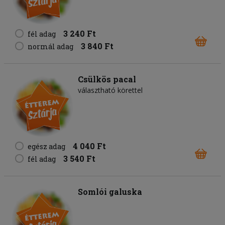
3 240 Ft
fél adag
3 840 Ft
normál adag
Csülkös pacal
választható körettel
4 040 Ft
egész adag
3 540 Ft
fél adag
Somlói galuska