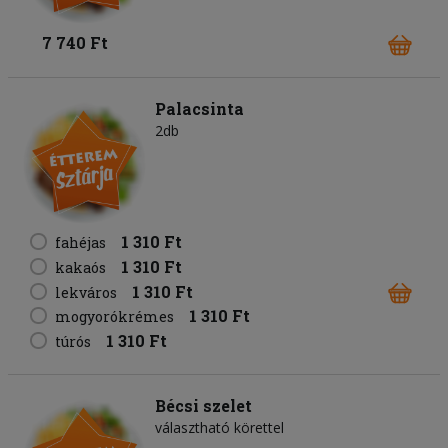
7 740 Ft
Palacsinta
2db
1 310 Ft
fahéjas
1 310 Ft
kakaós
1 310 Ft
lekváros
1 310 Ft
mogyorókrémes
1 310 Ft
túrós
Bécsi szelet
választható körettel