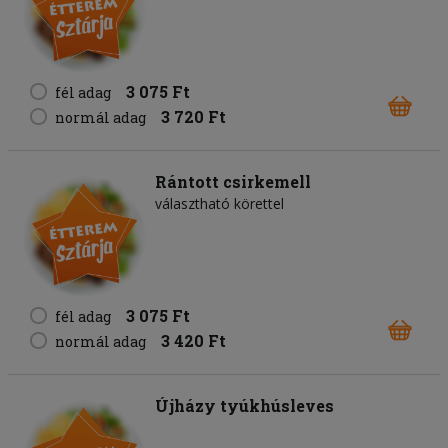
3 075 Ft
fél adag
3 720 Ft
normál adag
Rántott csirkemell
választható körettel
3 075 Ft
fél adag
3 420 Ft
normál adag
Újházy tyúkhúsleves