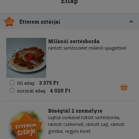
Étlap
Étterem sztárjai
Milánói sertésborda
rántott sertésszelet milánói spagettivel
3 375 Ft
fél adag
4 020 Ft
normál adag
Bőségtál 2 személyre
sajttal-sonkával töltött sertésborda,
rántott csirkemell, rántott sajt, rántott
gomba, vegyes köret