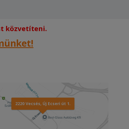
 közvetíteni.
rmünket!
2220 Vecsés, Új Ecseri út 1.