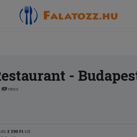
Restaurant
- Budapest
nincs
ushi
3 390 Ft
-tól