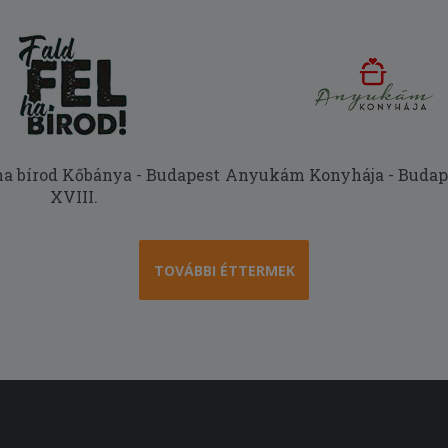
 ha bírod Kőbánya - Budapest
Anyukám Konyhája - Budape
XVIII.
TOVÁBBI ÉTTERMEK