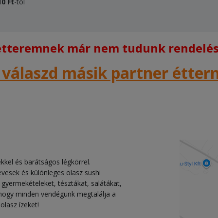
10 Ft
-tól
 étteremnek már nem tudunk rendelést
 válaszd másik partner étte
ekkel és barátságos légkörrel.
levesek és különleges olasz sushi
, gyermekételeket, tésztákat, salátákat,
t, hogy minden vendégünk megtalálja a
olasz ízeket!