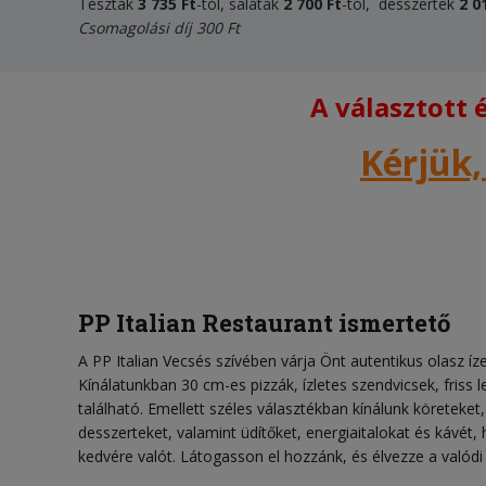
Tészták
3 735 Ft
-tól, saláták
2 700 Ft
-tól, desszertek
2 0
Csomagolási díj 300 Ft
A választott
Kérjük,
PP Italian Restaurant ismertető
A PP Italian Vecsés szívében várja Önt autentikus olasz íz
Kínálatunkban 30 cm-es pizzák, ízletes szendvicsek, friss 
található. Emellett széles választékban kínálunk köreteket
desszerteket, valamint üdítőket, energiaitalokat és kávé
kedvére valót. Látogasson el hozzánk, és élvezze a valódi 