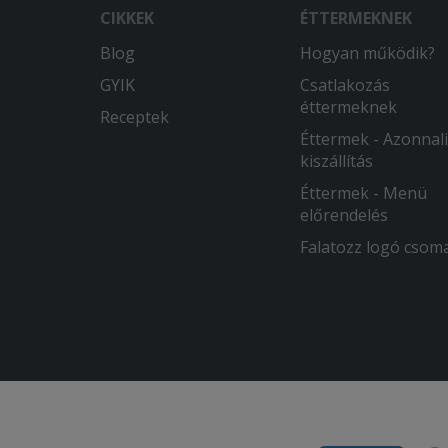
CIKKEK
ÉTTERMEKNEK
Blog
Hogyan működik?
GYIK
Csatlakozás
éttermeknek
Receptek
Éttermek - Azonnali
kiszállítás
Éttermek - Menü
előrendelés
Falatozz logó csom