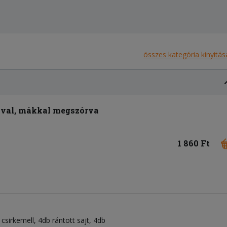
összes kategória kinyitás
val, mákkal megszórva
1 860 Ft
csirkemell, 4db rántott sajt, 4db