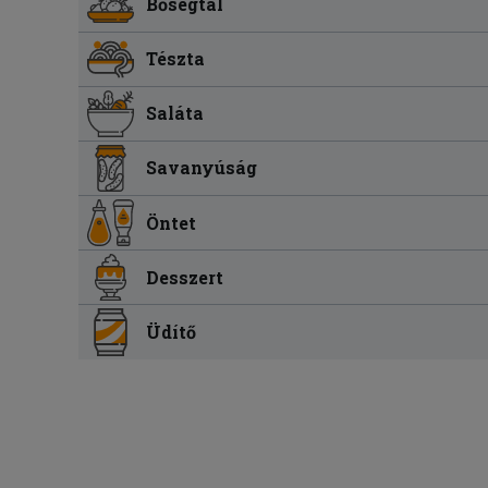
Bőségtál
Tészta
Saláta
Savanyúság
Öntet
Desszert
Üdítő