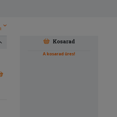
a
Kosarad
A kosarad üres!