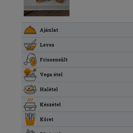
Ajánlat
Leves
Frissensült
Vega étel
Halétel
Készétel
Köret