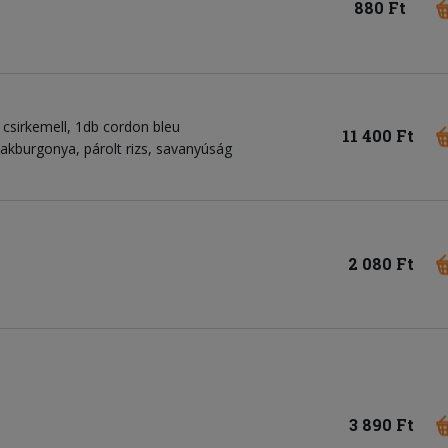
880 Ft
 csirkemell, 1db cordon bleu
11 400 Ft
teakburgonya, párolt rizs, savanyúság
2 080 Ft
3 890 Ft