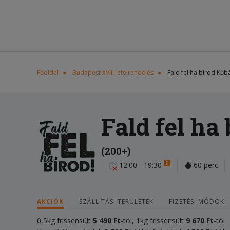
Főoldal
Budapest XVIII. ételrendelés
Fald fel ha bírod Kőb
Fald fel ha
(200+)
12:00 - 19:30
60 perc
AKCIÓK
SZÁLLÍTÁSI TERÜLETEK
FIZETÉSI MÓDOK
0,5kg frissensült
5 49
0 Ft
-tól, 1kg frissensült
9 670 Ft
-tól