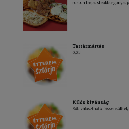
roston tarja, steakburgonya, p
Tartármártás
0,25l
Kilós kívánság
3db választható frissensülttel,