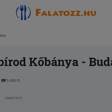
ánya
 bírod Kőbánya
- Bud
5 000 Ft
ISMERTETŐ