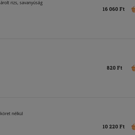
árolt rizs, savanyúság
16 060 Ft
820 Ft
 köret nélkül
10 220 Ft