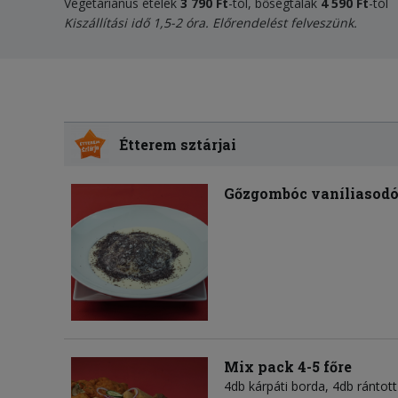
Vegetáriánus ételek
3 790 Ft
-tól, bőségtálak
4 59
0 Ft
-tól
Kiszállítási idő 1,5-2 óra. Előrendelést felveszünk.
Étterem sztárjai
Gőzgombóc vaníliasodó
Mix pack 4-5 főre
4db kárpáti borda, 4db rántott 