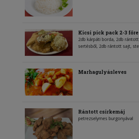
Kicsi pick pack 2-3 főre
2db kárpáti borda, 2db rántott
sertésből, 2db rántott sajt, s
Marhagulyásleves
Rántott csirkemáj
petrezselymes burgonyával