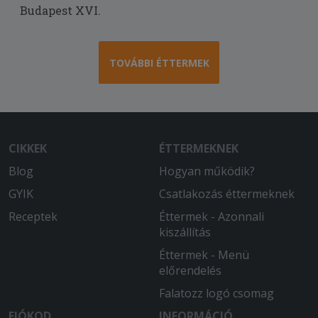
Budapest XVI.
TOVÁBBI ÉTTERMEK
CIKKEK
ÉTTERMEKNEK
Blog
Hogyan működik?
GYIK
Csatlakozás éttermeknek
Receptek
Éttermek - Azonnali
kiszállítás
Éttermek - Menü
előrendelés
Falatozz logó csomag
FIÓKOD
INFORMÁCIÓ