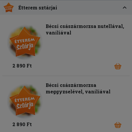
Étterem sztárjai
Bécsi császármorzsa nutellával,
vaníliával
2 890 Ft
Bécsi császármorzsa
meggyzselével, vaníliával
2 890 Ft