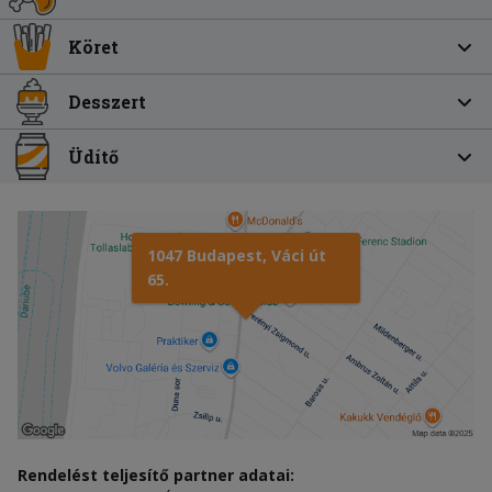
Köret
Desszert
Üdítő
1047 Budapest, Váci út
65.
Rendelést teljesítő partner adatai: