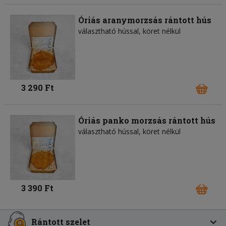
Óriás aranymorzsás rántott hús
választható hússal, köret nélkül
3 290 Ft
Óriás panko morzsás rántott hús
választható hússal, köret nélkül
3 390 Ft
Rántott szelet