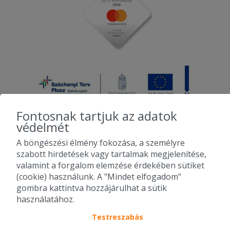
Fontosnak tartjuk az adatok
védelmét
A böngészési élmény fokozása, a személyre
2010-2026 Copyright - Falatozz.hu - Diston-line Kft.
szabott hirdetések vagy tartalmak megjelenítése,
valamint a forgalom elemzése érdekében sütiket
Pizza, gyros, hamburger, menük kedvező áron, egy helyen az összes
(cookie) használunk. A "Mindet elfogadom"
étterem ajánlata.
gombra kattintva hozzájárulhat a sütik
használatához.
Testreszabás