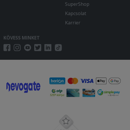
SuperShop
Kapcsolat
Karrier
KÖVESS MINKET