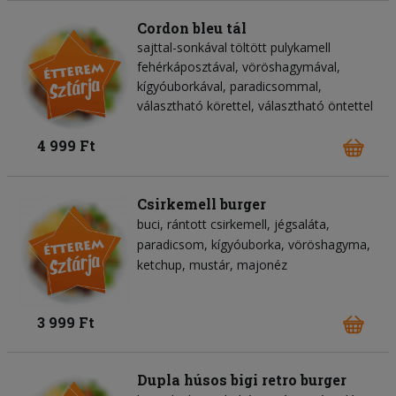
Cordon bleu tál
sajttal-sonkával töltött pulykamell
fehérkáposztával, vöröshagymával,
kígyóuborkával, paradicsommal,
választható körettel, választható öntettel
4 999 Ft
Csirkemell burger
buci
rántott csirkemell
jégsaláta
paradicsom
kígyóuborka
vöröshagyma
ketchup
mustár
majonéz
3 999 Ft
Dupla húsos bigi retro burger