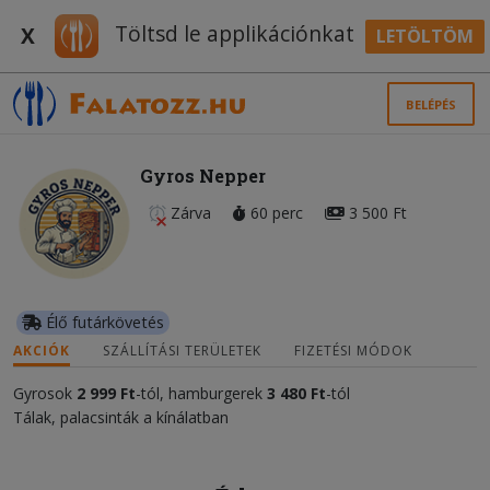
Töltsd le applikációnkat
X
LETÖLTÖM
BELÉPÉS
Gyros Nepper
Zárva
60 perc
3 500 Ft
Élő futárkövetés
AKCIÓK
SZÁLLÍTÁSI TERÜLETEK
FIZETÉSI MÓDOK
Gyrosok
2 999 Ft
-tól, hamburgerek
3 480 Ft
-tól
Tálak, palacsinták a kínálatban