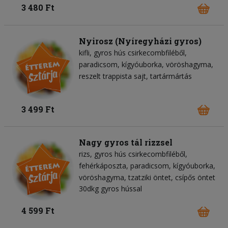
3 480 Ft
Nyirosz (Nyíregyházi gyros)
kifli
gyros hús csirkecombfiléből
paradicsom
kígyóuborka
vöröshagyma
reszelt trappista sajt
tartármártás
3 499 Ft
Nagy gyros tál rizzsel
rizs
gyros hús csirkecombfiléből
fehérkáposzta
paradicsom
kígyóuborka
vöröshagyma
tzatziki öntet
csípős öntet
30dkg gyros hússal
4 599 Ft