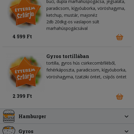
buci
dupla marhahúspogácsa
jégsaláta
paradicsom
kígyóuborka
vöröshagyma
ketchup
mustár
majonéz
2db 20dkg-os vaslapon sült
marhahúspogácsával
4 599 Ft
Gyros tortillában
tortilla
gyros hús csirkecombfiléből
fehérkáposzta
paradicsom
kígyóuborka
vöröshagyma
tzatziki öntet
csípős öntet
2 399 Ft
Hamburger
Gyros