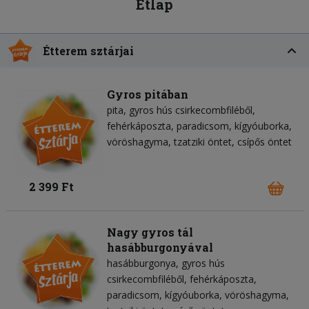
Étlap
Étterem sztárjai
Gyros pitában
pita
gyros hús csirkecombfiléből
fehérkáposzta
paradicsom
kígyóuborka
vöröshagyma
tzatziki öntet
csípős öntet
2 399 Ft
Nagy gyros tál
hasábburgonyával
hasábburgonya
gyros hús
csirkecombfiléből
fehérkáposzta
paradicsom
kígyóuborka
vöröshagyma