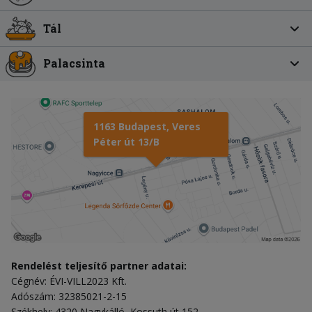
Tál
Palacsinta
1163 Budapest, Veres
Péter út 13/B
Rendelést teljesítő partner adatai:
Cégnév: ÉVI-VILL2023 Kft.
Adószám: 32385021-2-15
Székhely: 4320 Nagykálló, Kossuth út 152.