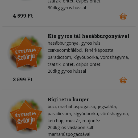
tzatziki öntet
csípős öntet
30dkg gyros hússal
4 599 Ft
Kis gyros tál hasábburgonyával
hasábburgonya
gyros hús
csirkecombfiléből
fehérkáposzta
paradicsom
kígyóuborka
vöröshagyma
tzatziki öntet
csípős öntet
20dkg gyros hússal
3 599 Ft
Bigi retro burger
buci
marhahúspogácsa
jégsaláta
paradicsom
kígyóuborka
vöröshagyma
ketchup
mustár
majonéz
20dkg-os vaslapon sült
marhahúspogácsával